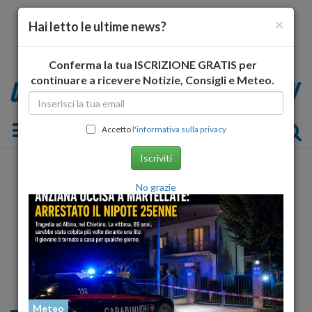
×
Hai letto le ultime news?
Conferma la tua ISCRIZIONE GRATIS per
continuare a ricevere Notizie, Consigli e Meteo.
Toggle navigation
Accetto
l'informativa sulla privacy
Iscriviti
No grazie
Meteo