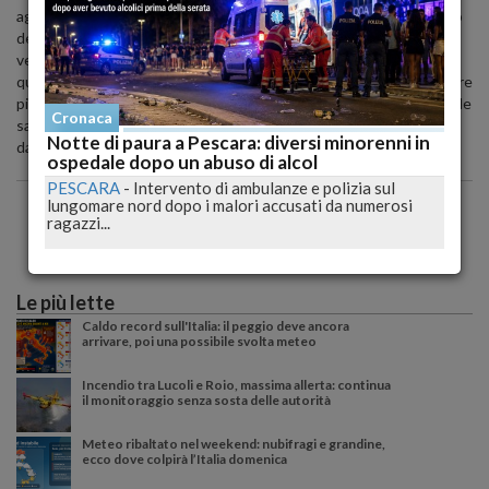
agricoli. Oggi piu’ che mai – conclude Febbo – il settore vitivinicolo
deve saper coniugare la tradizione e il radicamento territoriale
verso le nuove tendenze del vino per investire in un’agricoltura di
qualita’ che sappia rispondere alle attuali logiche di mercato sempre
piu’ in crescita in termini di export”. L’assessore lle Politiche agricole
Cronaca
sara’ accolto dal presidente della Cooperativa Nicolino Torricella e
Notte di paura a Pescara: diversi minorenni in
da tutto il Consiglio di Amministrazione
ospedale dopo un abuso di alcol
PESCARA
-
Intervento di ambulanze e polizia sul
lungomare nord dopo i malori accusati da numerosi
ragazzi...
Le più lette
Caldo record sull'Italia: il peggio deve ancora
arrivare, poi una possibile svolta meteo
Incendio tra Lucoli e Roio, massima allerta: continua
il monitoraggio senza sosta delle autorità
Meteo ribaltato nel weekend: nubifragi e grandine,
ecco dove colpirà l’Italia domenica