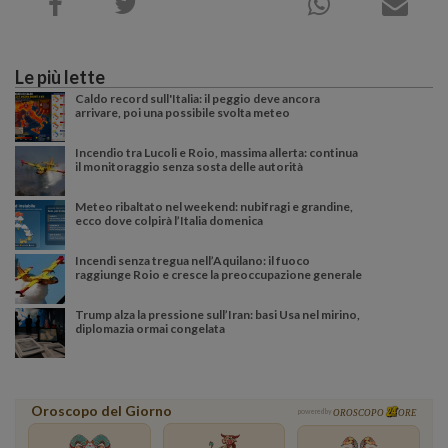
Le più lette
Caldo record sull'Italia: il peggio deve ancora
arrivare, poi una possibile svolta meteo
Incendio tra Lucoli e Roio, massima allerta: continua
il monitoraggio senza sosta delle autorità
Meteo ribaltato nel weekend: nubifragi e grandine,
ecco dove colpirà l’Italia domenica
Incendi senza tregua nell’Aquilano: il fuoco
raggiunge Roio e cresce la preoccupazione generale
Trump alza la pressione sull’Iran: basi Usa nel mirino,
diplomazia ormai congelata
Oroscopo del Giorno
powered by
OROSCOPO
ORE