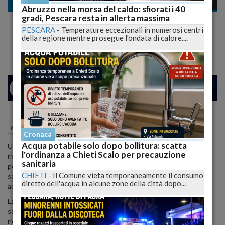
Cronaca
Abruzzo nella morsa del caldo: sfiorati i 40
gradi, Pescara resta in allerta massima
Arrestati 2 Ragazzi per Truffa: Falsi Agenti
PESCARA
-
Temperature eccezionali in numerosi centri
Chiedono 5mila Euro a Anziana
della regione mentre prosegue l'ondata di calore....
24
27
MILANO
18 Febbraio 2024
16:34
Cronaca
Pescara (PE)
Cronaca
Acqua potabile solo dopo bollitura: scatta
Una vicenda di truffa ha portato all'arresto di due giovani,
l'ordinanza a Chieti Scalo per precauzione
rispettivamente di 18 e 26 anni e originari di Napoli, da parte del
sanitaria
personale della squadra mobile della questura di Teramo. I due
CHIETI
-
Il Comune vieta temporaneamente il consumo
sono stati fermati venerdì 16 febbraio nel centro di Teramo,
diretto dell'acqua in alcune zone della città dopo...
accusati di aver compiuto una truffa ai danni di un'anziana signora.
La vittima è stata contattata telefonicamente da individui che si
sono spacciati per agenti delle forze dell'ordine. Questi avrebbero
richiesto un risarcimento di 5.000 euro per evitare l'arresto del