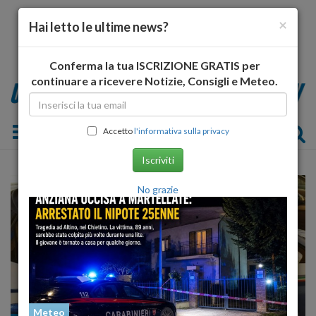
×
Hai letto le ultime news?
Conferma la tua ISCRIZIONE GRATIS per
continuare a ricevere Notizie, Consigli e Meteo.
Toggle navigation
Accetto
l'informativa sulla privacy
Iscriviti
No grazie
Meteo