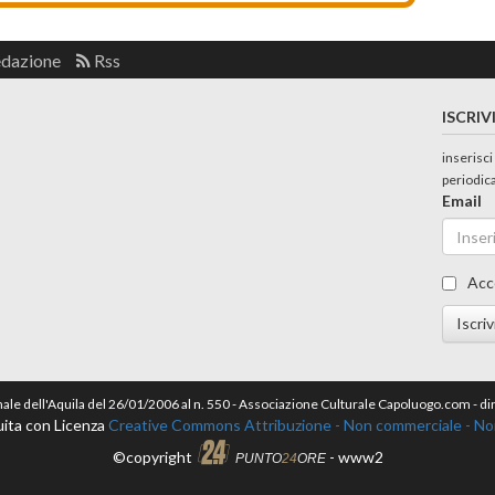
edazione
Rss
ISCRIV
inserisci
periodic
Email
Acc
Iscriv
nale dell'Aquila del 26/01/2006 al n. 550 - Associazione Culturale Capoluogo.com - 
ita con Licenza
Creative Commons Attribuzione - Non commerciale - Non 
©copyright
- www2
PUNTO
24
ORE