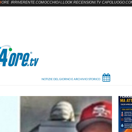
4
ORE
IRRIVERENTE.COM
OCCHIO
AL
LOOK
RECENSIONI.TV
CAPOLUOGO.CO