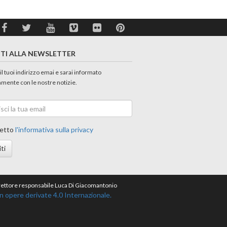
ITI ALLA NEWSLETTER
 il tuoi indirizzo emai e sarai informato
amente con le nostre notizie.
etto
l'informativa sulla privacy
iti
direttore responsabile Luca Di Giacomantonio
opere derivate 4.0 Internazionale.