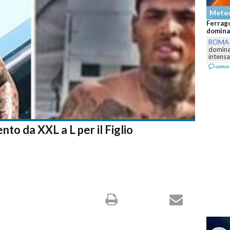
Meteo
Ferragosto rovente sull'Italia: caldo africano
dominante ma attenzione ai...
ROMA
-
L'anticiclone subtropicale continuerà a
dominare la settimana di Ferragosto, con afa
intensa,...
commenta
to da XXL a L per il Figlio