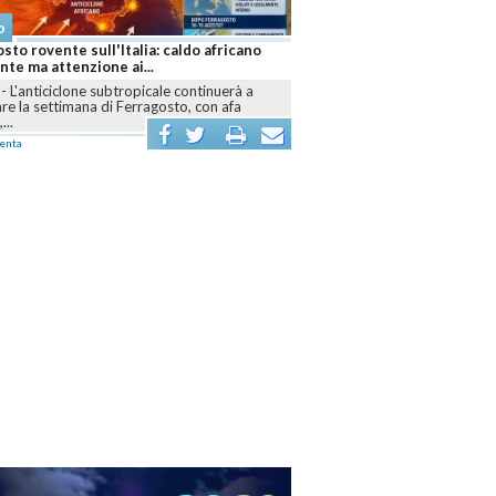
Meteo
Caldo africano senza tregua: Ferragosto
bollente e cresce l'allarme siccità anche...
ROMA
-
L'anticiclone africano continuerà a
dominare l'Italia almeno fino alla seconda metà di
agosto,...
commenta