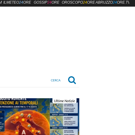
M
ILMETEO
24
ORE
GOSSIP
24
ORE
OROSCOPO
24
ORE
ABRUZZO
24
ORE.TV
Ultime Notizie