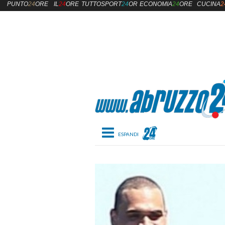
PUNTO
24
ORE
IL
24
ORE
TUTTOSPORT
24
ORE
ECONOMIA
24
ORE
CUCINA
2
Toggle navigation