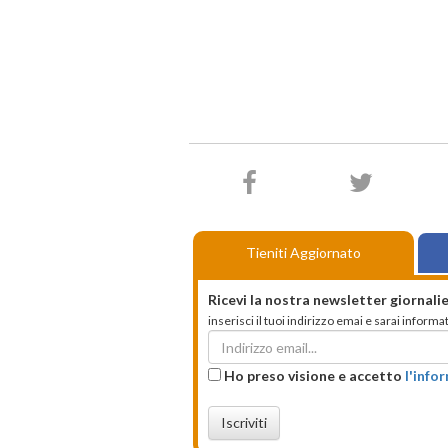
Tieniti Aggiornato
Ricevi la nostra newsletter giornalie
inserisci il tuoi indirizzo emai e sarai infor
Ho preso visione e accetto
l'info
Iscriviti