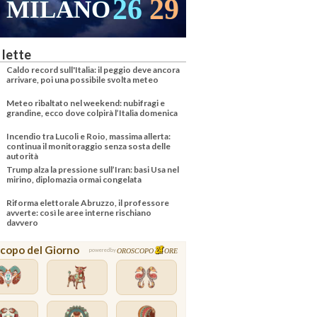
25
27
VENEZIA
 lette
Caldo record sull'Italia: il peggio deve ancora
arrivare, poi una possibile svolta meteo
Meteo ribaltato nel weekend: nubifragi e
grandine, ecco dove colpirà l’Italia domenica
Incendio tra Lucoli e Roio, massima allerta:
continua il monitoraggio senza sosta delle
autorità
Trump alza la pressione sull’Iran: basi Usa nel
mirino, diplomazia ormai congelata
Riforma elettorale Abruzzo, il professore
avverte: così le aree interne rischiano
davvero
copo del Giorno
OROSCOPO
ORE
powered by