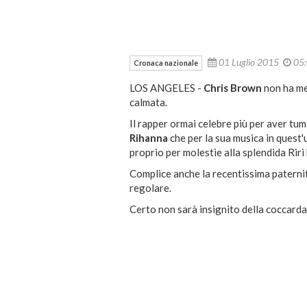
01 Luglio 2015
05
Cronaca nazionale
LOS ANGELES -
Chris Brown
non ha me
calmata.
Il rapper ormai celebre più per aver tum
Rihanna
che per la sua musica in quest'
proprio per molestie alla splendida Riri 
Complice anche la recentissima paternit
regolare.
Certo non sarà insignito della coccard