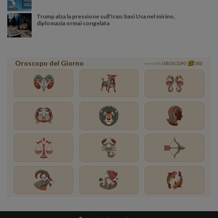
Trump alza la pressione sull’Iran: basi Usa nel mirino,
diplomazia ormai congelata
Oroscopo del Giorno
powered by
OROSCOPO
ORE