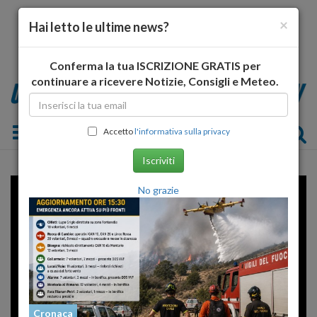
×
Hai letto le ultime news?
Conferma la tua ISCRIZIONE GRATIS per
continuare a ricevere Notizie, Consigli e Meteo.
Toggle navigation
Accetto
l'informativa sulla privacy
Iscriviti
No grazie
Cronaca