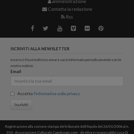
amministrazione
Contatta la redazione
Rss
ISCRIVITI ALLA NEWSLETTER
inserisci il tuoi indirizzo emai e sarai informato periodicamente con le
nostre notizie.
Email
Accetto
l'informativa sulla privacy
Iscriviti
Registrazione alla sezione stampa del tribunale dell'Aquila del 26/01/2006 al n.
550 - Associazione Culturale Capoluogo.com - direttore responsabile Luca Di