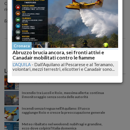
Cosic. Per il centrale del Pescara c'è bisogno di dare continuità ai
risultati positivi ottenuti con Bologna e Palermo.
Ecco le sue dichiarazioni.
Cronaca
Abruzzo brucia ancora, sei fronti attivi e
Canadair mobilitati contro le fiamme
L'AQUILA
-
Dall’Aquilano al Pescarese e al Teramano,
volontari, mezzi terrestri, elicotteri e Canadair sono...
Le più lette
Caldo record sull'Italia: il peggio deve ancora
arrivare, poi una possibile svolta meteo
Incendio tra Lucoli e Roio, massima allerta: continua
il monitoraggio senza sosta delle autorità
Incendi senza tregua nell’Aquilano: il fuoco
raggiunge Roio e cresce la preoccupazione generale
Meteo ribaltato nel weekend: nubifragi e grandine,
ecco dove colpirà l’Italia domenica