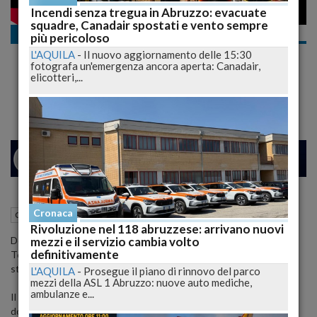
Incendi senza tregua in Abruzzo: evacuate
squadre, Canadair spostati e vento sempre
Cronaca nazionale
più pericoloso
Pescara, Terlizzi: "La salvezza? Possiamo
L'AQUILA
-
Il nuovo aggiornamento delle 15:30
raggiungerla ad occhi chiusi"
fotografa un'emergenza ancora aperta: Canadair,
elicotteri,...
Il difensore torna dopo la squalifica rimediata col Torino
26
31
MILANO
Cronaca
28 Settembre 2012
23:50
Cronaca nazionale
Pescara (PE)
Rivoluzione nel 118 abruzzese: arrivano nuovi
mezzi e il servizio cambia volto
Dopo i tre turni di squalifica rimediati nella sciagurata sfida di
definitivamente
Torino,
Christian Terlizzi
è pronto a tornare da protagonista,
stavolta in positivo, con la maglia del Pescara.
L'AQUILA
-
Prosegue il piano di rinnovo del parco
mezzi della ASL 1 Abruzzo: nuove auto mediche,
ambulanze e...
Il difensore biancazzurro, infatti, dovrebbe essere titolare
domenica nella trasferta di
Cagliari
a causa dell'infortunio di Uros