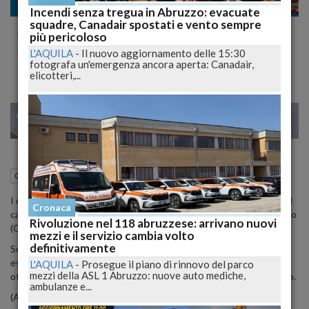
Cronaca
Incendi senza tregua in Abruzzo: evacuate
squadre, Canadair spostati e vento sempre
ABUSIVISMO EDILIZIO: CARABINIERI
più pericoloso
SEQUESTRANO CANTIERE EDILE
L'AQUILA
-
Il nuovo aggiornamento delle 15:30
fotografa un'emergenza ancora aperta: Canadair,
elicotteri,...
22
25
MILANO
20 Giugno 2008
18:39
Cronaca
Chieti (CH)
I carabinieri della compagnia di Vasto (Chieti) hanno sequestrato il
Cronaca
cantiere per la ristrutturazione di un edificio alla periferia di Cupello
Rivoluzione nel 118 abruzzese: arrivano nuovi
(Chieti).
mezzi e il servizio cambia volto
definitivamente
Secondo quanto accertato dai militari, i lavori sarebbero stati
eseguiti in difformità rispetto al titolo concessorio regolarmente
L'AQUILA
-
Prosegue il piano di rinnovo del parco
mezzi della ASL 1 Abruzzo: nuove auto mediche,
ottenuto. Denunciata la titolare, D.B., operaia di 34 anni, di Cupello.
ambulanze e...
(AGI)