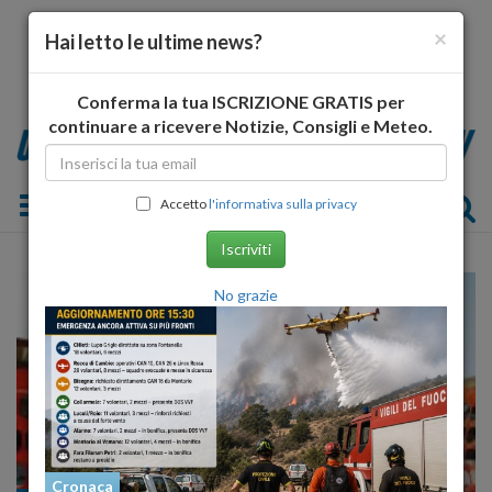
×
Hai letto le ultime news?
Conferma la tua ISCRIZIONE GRATIS per
continuare a ricevere Notizie, Consigli e Meteo.
Toggle navigation
Accetto
l'informativa sulla privacy
Iscriviti
No grazie
Cronaca