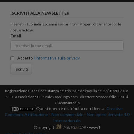
ISCRIVITI ALLA NEWSLETTER
inserisci il tuoi indirizzo emai e sarai informato periodicamente con le
nostre notizie.
Email
Accetto
l'informativa sulla privacy
Iscriviti
Registrazione alla sezione stampa del tribunale dell'Aquila del 26/01/2006 al n.
550 - Associazione Culturale Capoluogo.com - direttore responsabile Luca Di
Giacomantonio
Quest'opera è distribuita con Licenza
Creative
Commons Attribuzione - Non commerciale - Non opere derivate 4.0
Internazionale.
©copyright
- www1
PUNTO
24
ORE