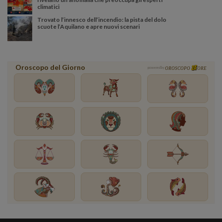
climatici
Trovato l’innesco dell’incendio: la pista del dolo
scuote l’Aquilano e apre nuovi scenari
Oroscopo del Giorno
powered by
OROSCOPO
ORE