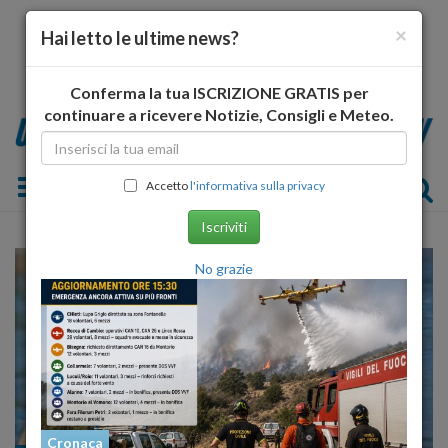
×
Hai letto le ultime news?
Conferma la tua ISCRIZIONE GRATIS per
continuare a ricevere Notizie, Consigli e Meteo.
Toggle navigation
Accetto
l'informativa sulla privacy
Iscriviti
No grazie
Cronaca