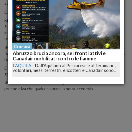
attribuiscono non esiste, sono single».
Eppure, il bacio l'estate scorsa c'era stato eccome.
Ma quest'estate l'europarlamentare, in ferie a Carloforte (Cagliari),
è intenta a leccarsi le ferite dopo la sconfitta alle elezioni regionali
in Veneto, dove è stata nettamente battuta dal governatore
uscente leghista Luca Zaia.
Cronaca
«È stata una batosta pazzesca. Pesante per me e per il partito. Mio
Abruzzo brucia ancora, sei fronti attivi e
figlio mi ha detto 'Brava mamma, sei arrivata seconda, vuol dire che
Canadair mobilitati contro le fiamme
hai combattuto'. M’ha fatto capire che l’importante è battersi».
L'AQUILA
-
Dall’Aquilano al Pescarese e al Teramano,
E per quanto riguarda il futuro sentimentale, la politica si è detta
volontari, mezzi terrestri, elicotteri e Canadair sono...
speranzosa:
«Non ho avuto fortuna al primo giro, ma continuo a coltivare una
prospettiva che qualcosa prima o poi succederà».