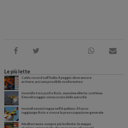
Le più lette
Caldo record sull'Italia: il peggio deve ancora
arrivare, poi una possibile svolta meteo
Incendio tra Lucoli e Roio, massima allerta: continua
il monitoraggio senza sosta delle autorità
Incendi senza tregua nell’Aquilano: il fuoco
raggiunge Roio e cresce la preoccupazione generale
Mediterraneo sempre più bollente: le mappe
rivelano un'anomalia che preoccupa gli esperti