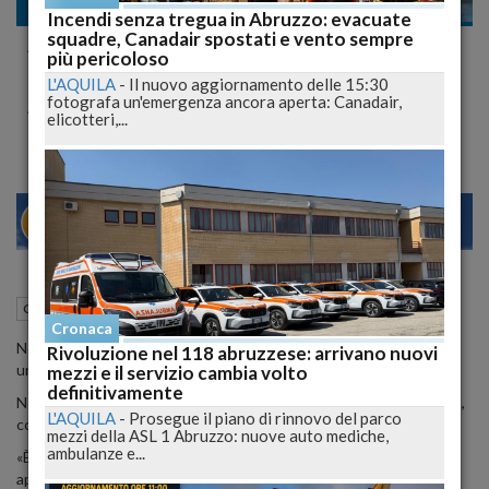
Cronaca nazionale
Incendi senza tregua in Abruzzo: evacuate
squadre, Canadair spostati e vento sempre
Alessandra Moretti smentisce il flirt con
più pericoloso
Massimo Giletti, ma Quel Bacio
L'AQUILA
-
Il nuovo aggiornamento delle 15:30
fotografa un'emergenza ancora aperta: Canadair,
Appassionato??
elicotteri,...
28
30
MILANO
13 Agosto 2015
05:00
Cronaca nazionale
Cronaca
Nessun flirt per
Alessandra Moretti
, che sta trascorrendo
Rivoluzione nel 118 abruzzese: arrivano nuovi
un'estate da mamma single.
mezzi e il servizio cambia volto
definitivamente
Nessun compagno né flirt, assicura a
"Oggi":
con
Massimo Giletti
,
L'AQUILA
-
Prosegue il piano di rinnovo del parco
con il quale era stata paparazzata l'estate scorsa, sono solo amici.
mezzi della ASL 1 Abruzzo: nuove auto mediche,
ambulanze e...
«È un giornalista che stimo, io e Massimo siamo amici - spiega - Lo
apprezzo per la sua intelligenza. E il misterioso nuovo flirt che mi