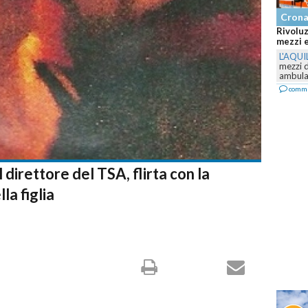
Cron
Rivoluz
mezzi e
L'AQUI
mezzi 
ambulan
comm
l direttore del TSA, flirta con la
a figlia