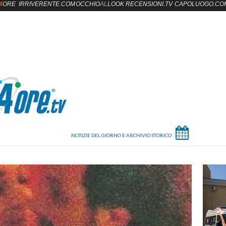
4
ORE
IRRIVERENTE.COM
OCCHIO
AL
LOOK
RECENSIONI.TV
CAPOLUOGO.CO