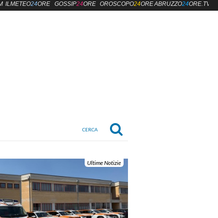
M
ILMETEO
24
ORE
GOSSIP
24
ORE
OROSCOPO
24
ORE
ABRUZZO
24
ORE.TV
Ultime Notizie