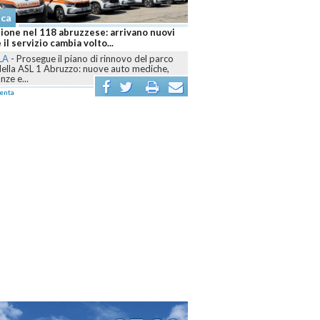
aca
ione nel 118 abruzzese: arrivano nuovi
 il servizio cambia volto...
LA
-
Prosegue il piano di rinnovo del parco
della ASL 1 Abruzzo: nuove auto mediche,
ze e...
enta