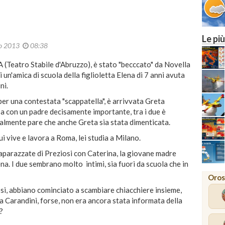
Le più
io 2013
08:38
A (Teatro Stabile d'Abruzzo), è stato "becccato" da Novella
un'amica di scuola della figlioletta Elena di 7 anni avuta
ni.
per una contestata "scappatella", è arrivvata Greta
a con un padre decisamente importante, tra i due è
ualmente pare che anche Greta sia stata dimenticata.
ui vive e lavora a Roma, lei studia a Milano.
aparazzate di Preziosi con Caterina, la giovane madre
ena. I due sembrano molto intimi, sia fuori da scuola che in
Oros
si, abbiano cominciato a scambiare chiacchiere insieme,
e la Carandini, forse, non era ancora stata informata della
?