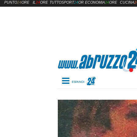
PUNTO
24
ORE
IL
24
ORE
TUTTOSPORT
24
ORE
ECONOMIA
24
ORE
CUCINA
2
Toggle navigation