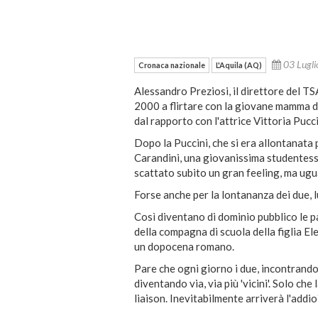
03 Lugl
Cronaca nazionale
L'Aquila (AQ)
Alessandro Preziosi, il direttore del TS
2000 a flirtare con la giovane mamma di 
dal rapporto con l'attrice Vittoria Pucci
Dopo la Puccini, che si era allontanata 
Carandini, una giovanissima studentess
scattato subito un gran feeling, ma ug
Forse anche per la lontananza dei due, l
Così diventano di dominio pubblico le p
della compagna di scuola della figlia El
un dopocena romano.
Pare che ogni giorno i due, incontrando
diventando via, via più 'vicini'. Solo ch
liaison. Inevitabilmente arriverà l'addio