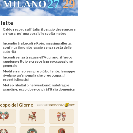
27
29
MILANO
 lette
Caldo record sull'Italia: il peggio deve ancora
arrivare, poi una possibile svolta meteo
Incendio tra Lucoli e Roio, massima allerta:
continua il monitoraggio senza sosta delle
autorità
Incendi senza tregua nell’Aquilano: il fuoco
raggiunge Roio e cresce la preoccupazione
generale
Mediterraneo sempre più bollente: le mappe
rivelano un'anomalia che preoccupa gli
esperti climatici
Meteo ribaltato nel weekend: nubifragi e
grandine, ecco dove colpirà l’Italia domenica
copo del Giorno
OROSCOPO
ORE
powered by