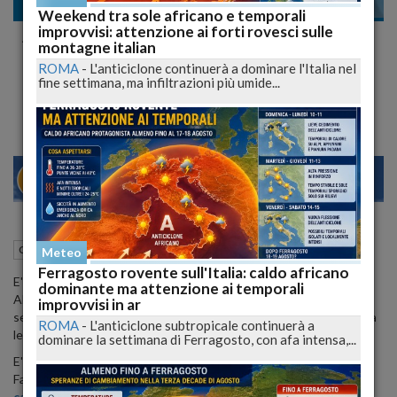
Cronaca nazionale
Weekend tra sole africano e temporali
improvvisi: attenzione ai forti rovesci sulle
Alessia Marcuzzi: il Look Sexy dell'Isola dei
montagne italian
Famosi @lapinella
ROMA
-
L'anticiclone continuerà a dominare l'Italia nel
fine settimana, ma infiltrazioni più umide...
Le proposte LOW COST Per Imitarla
23
28
VENEZIA
19 Febbraio 2015
16:56
Cronaca nazionale
Meteo
Ferragosto rovente sull'Italia: caldo africano
E' di pochi giorni la notizia della sua nuova gravidanza, parliamo di
dominante ma attenzione ai temporali
Alessia Marcuzzi a ci ispiriamo per tantissimi look! Versatile,
improvvisi in ar
semplice, elegante e allo stasso tempo sbarazzina, a 42 anni, detta
ROMA
-
L'anticiclone subtropicale continuerà a
le regole per
uno stile pulito, ma sexy
!
dominare la settimana di Ferragosto, con afa intensa,...
E' quello che ha fatto ovviamente anche sul palco dell'Isola dei
Famosi, in onda da tre settimane dove si è presentata in semplice
camicia bianca
e
gonna nera
...Inutile dire...Cortissima!