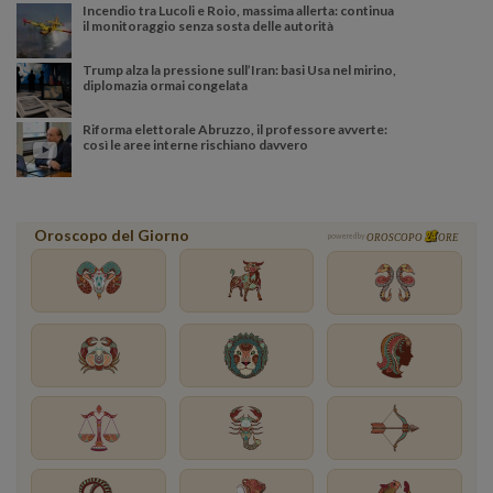
Incendio tra Lucoli e Roio, massima allerta: continua
il monitoraggio senza sosta delle autorità
Trump alza la pressione sull’Iran: basi Usa nel mirino,
diplomazia ormai congelata
Riforma elettorale Abruzzo, il professore avverte:
così le aree interne rischiano davvero
Oroscopo del Giorno
powered by
OROSCOPO
ORE