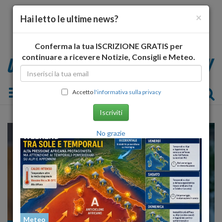
×
Hai letto le ultime news?
Conferma la tua ISCRIZIONE GRATIS per
continuare a ricevere Notizie, Consigli e Meteo.
Toggle navigation
Accetto
l'informativa sulla privacy
Iscriviti
No grazie
Meteo