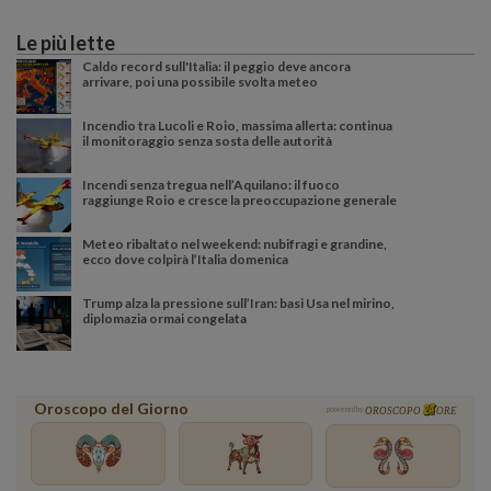
Le più lette
Caldo record sull'Italia: il peggio deve ancora
arrivare, poi una possibile svolta meteo
Incendio tra Lucoli e Roio, massima allerta: continua
il monitoraggio senza sosta delle autorità
Incendi senza tregua nell’Aquilano: il fuoco
raggiunge Roio e cresce la preoccupazione generale
Meteo ribaltato nel weekend: nubifragi e grandine,
ecco dove colpirà l’Italia domenica
Trump alza la pressione sull’Iran: basi Usa nel mirino,
diplomazia ormai congelata
Oroscopo del Giorno
powered by
OROSCOPO
ORE