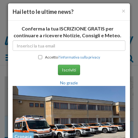
×
Hai letto le ultime news?
Conferma la tua ISCRIZIONE GRATIS per
continuare a ricevere Notizie, Consigli e Meteo.
Toggle navigation
Accetto
l'informativa sulla privacy
Iscriviti
No grazie
Cronaca