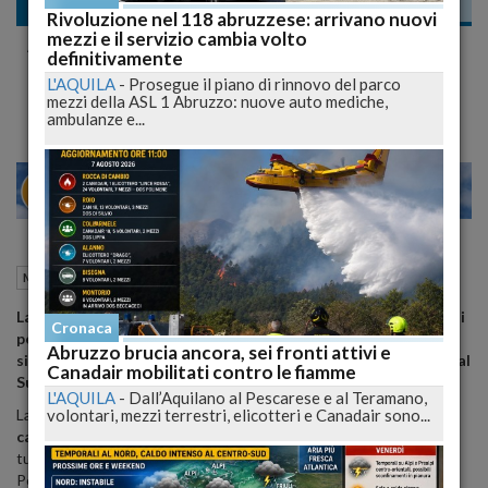
Meteo
Rivoluzione nel 118 abruzzese: arrivano nuovi
mezzi e il servizio cambia volto
Allerta Meteo: Settimana in Arrivo con
definitivamente
Piogge, Temporali e Calo delle Temperature
L'AQUILA
-
Prosegue il piano di rinnovo del parco
mezzi della ASL 1 Abruzzo: nuove auto mediche,
ambulanze e...
28
30
MILANO
21 Marzo 2025
16:08
Meteo
Roma (RM)
La prossima settimana, l'Italia sarà interessata da una serie di
Cronaca
perturbazioni che porteranno piogge, temporali e un
Abruzzo brucia ancora, sei fronti attivi e
significativo abbassamento delle temperature, specialmente al
Canadair mobilitati contro le fiamme
Sud.
L'AQUILA
-
Dall’Aquilano al Pescarese e al Teramano,
volontari, mezzi terrestri, elicotteri e Canadair sono...
La
prossima settimana
si preannuncia caratterizzata da un
cambiamento significativo delle condizioni meteorologiche
in
tutta Italia. Una serie di
perturbazioni
atlantiche attraverserà la
Penisola, determinando un incremento delle
precipitazioni
e un