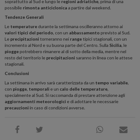
soprattutto al Sud e lungo le
regioni adriatiche
, prima di una
possibile
rimonta anticiclonica
a partire dal weekend.
Tendenze Generali
Le
temperature
durante la settimana oscilleranno attorno ai
valori tipici del periodo
, con un
abbassamento
previsto al Sud.
Le
precipitazioni
torneranno nei
range
tipici stagionali, con un
incremento al Nord e su buona parte del Centro. Sulla
Sicilia
, le
piogge
potrebbero rimanere al di sotto della media, mentre nel
resto del territorio le
precipitazioni
saranno in linea con le attese
stagionali.
Conclusioni
La settimana in arrivo sarà caratterizzata da un
tempo variabile
,
con
piogge
,
temporali
e un
calo delle temperature
,
specialmente al Sud. Si raccomanda di prestare attenzione agli
aggiornamenti meteorologici
e di adottare le necessarie
precauzioni
in caso di condizioni avverse.