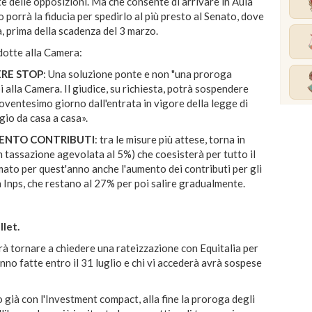
e delle opposizioni. Ma che consente di arrivare in Aula
no porrà la fiducia per spedirlo al più presto al Senato, dove
a, prima della scadenza del 3 marzo.
odotte alla Camera:
ERE STOP
: Una soluzione ponte e non "una proroga
i alla Camera.
Il giudice, su richiesta, potrà sospendere
toventesimo giorno dall'entrata in vigore della legge di
gio da casa a casa».
MENTO CONTRIBUTI
:
tra le misure più attese, torna in
on tassazione agevolata al 5%) che coesisterà per tutto il
ato per quest'anno anche l'aumento dei contributi per gli
a Inps, che restano al 27% per poi salire gradualmente.
llet.
rà tornare a chiedere una rateizzazione con Equitalia per
nno fatte entro il 31 luglio e chi vi accederà avrà sospese
 già con l'Investment compact, alla fine la proroga degli