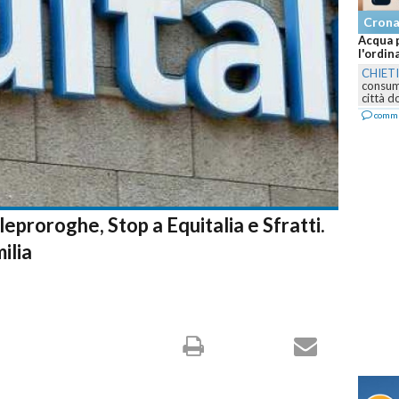
Cronaca
Acqua potabile solo dopo boll
l'ordinanza a Chieti Scalo per.
CHIETI
-
Il Comune vieta temp
consumo diretto dell'acqua in a
città dopo...
commenta
eproroghe, Stop a Equitalia e Sfratti.
ilia