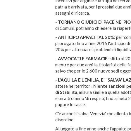
incentivi per arginare la 'fuga dei cervel
patria è arrivata, per i prossimi due an
assegni di ricerca.
-
TORNANO GIUDICI DI PACE NEI PI
di Comuni, potranno chiedere la riapertu
-
ANTICIPO APPALTI AL 20%
:
per 'com
prorogato fino a fine 2016 l'anticipo di
20% per attenuare i problemi di liquidit
-
AVVOCATI E FARMACIE
:
slitta al 2
mentre per due anni la titolarità delle f
salvo che per le 2.600 nuove sedi ogge
-
L'AQUILA E L'EMILIA, E I 'SALVA' L
attese nei territori.
Niente sanzioni pe
di Stabilità
, misura simile a quella adott
e un altro anno 'di respiro', fino a met
pagare le tasse.
C'è anche il 'salva-Venezia' che allenta
disordine.
Allungato a fine anno anche l'appalto pe