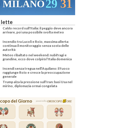
29
31
30
32
VENEZIA
 lette
Caldo record sull'Italia: il peggio deve ancora
arrivare, poi una possibile svolta meteo
Incendio tra Lucoli e Roio, massima allerta:
continua il monitoraggio senza sosta delle
autorità
Meteo ribaltato nel weekend: nubifragi e
grandine, ecco dove colpirà l’Italia domenica
Incendi senza tregua nell’Aquilano: il fuoco
raggiunge Roio e cresce la preoccupazione
generale
Trump alza la pressione sull’Iran: basi Usa nel
mirino, diplomazia ormai congelata
copo del Giorno
OROSCOPO
ORE
powered by