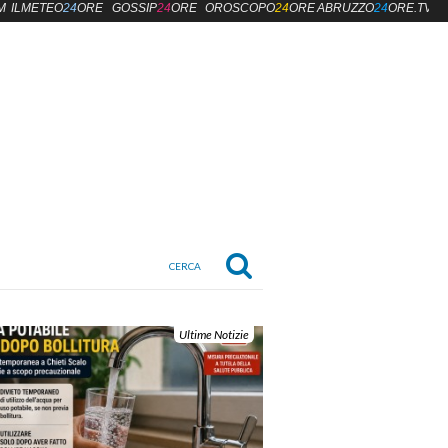
M
ILMETEO
24
ORE
GOSSIP
24
ORE
OROSCOPO
24
ORE
ABRUZZO
24
ORE.TV
Ultime Notizie