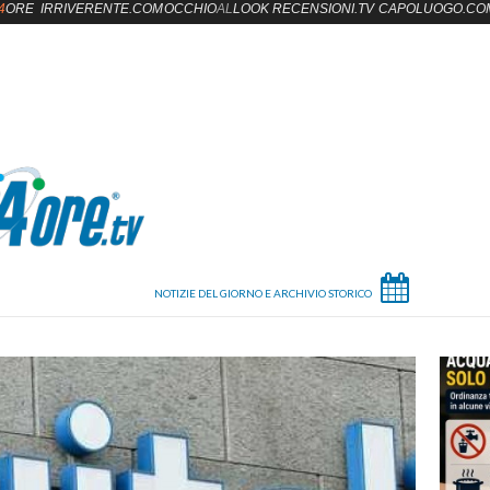
4
ORE
IRRIVERENTE.COM
OCCHIO
AL
LOOK
RECENSIONI.TV
CAPOLUOGO.CO