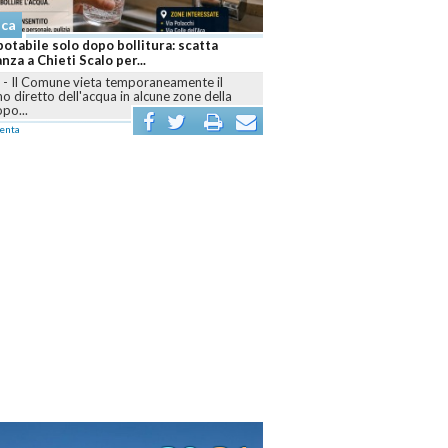
Cronaca
itura: scatta
Notte di paura a Pescara: diversi minorenni in
..
ospedale dopo un abuso di alcol
oraneamente il
PESCARA
-
Intervento di ambulanze e polizia sul
lcune zone della
lungomare nord dopo i malori accusati da numerosi
ragazzi...
commenta