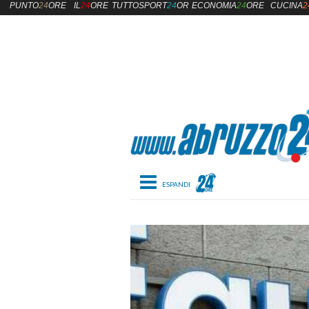
PUNTO
24
ORE
IL
24
ORE
TUTTOSPORT
24
ORE
ECONOMIA
24
ORE
CUCINA
2
Toggle navigation