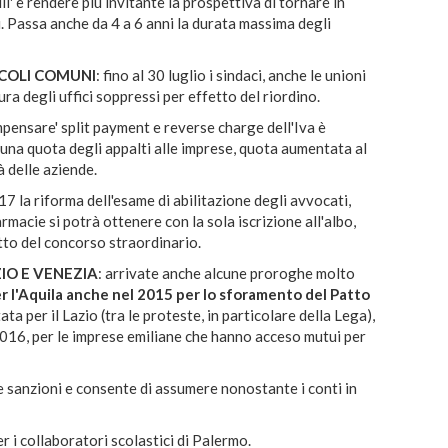
li' e rendere più invitante la prospettiva di tornare in
ni. Passa anche da 4 a 6 anni la durata massima degli
CCOLI COMUNI
:
fino al 30 luglio i sindaci, anche le unioni
ra degli uffici soppressi per effetto del riordino.
pensare' split payment e reverse charge dell'Iva è
 una quota degli appalti alle imprese, quota aumentata al
à delle aziende.
017 la riforma dell'esame di abilitazione degli avvocati,
armacie si potrà ottenere con la sola iscrizione all'albo,
tto del concorso straordinario.
AZIO E VENEZIA
:
arrivate anche alcune proroghe molto
r l'Aquila anche nel 2015 per lo sforamento del Patto
ata per il Lazio (tra le proteste, in particolare della Lega),
à 2016, per le imprese emiliane che hanno acceso mutui per
 le sanzioni e consente di assumere nonostante i conti in
r i collaboratori scolastici di Palermo.