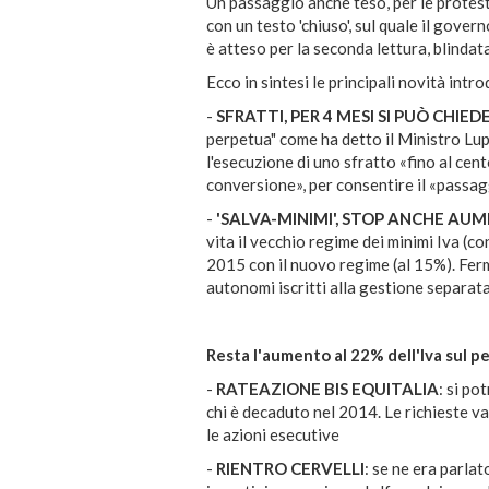
Un passaggio anche teso, per le protest
con un testo 'chiuso', sul quale il gover
è atteso per la seconda lettura, blindat
Ecco in sintesi le principali novità intr
-
SFRATTI, PER 4 MESI SI PUÒ CHIED
perpetua" come ha detto il Ministro Lup
l'esecuzione di uno sfratto «fino al cen
conversione», per consentire il «passag
-
'SALVA-MINIMI', STOP ANCHE AU
vita il vecchio regime dei minimi Iva (c
2015 con il nuovo regime (al 15%). Ferm
autonomi iscritti alla gestione separat
Resta l'aumento al 22% dell'Iva sul pe
-
RATEAZIONE BIS EQUITALIA
:
si pot
chi è decaduto nel 2014. Le richieste va
le azioni esecutive
-
RIENTRO CERVELLI
:
se ne era parlato