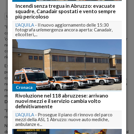
Incendi senza tregua in Abruzzo: evacuate
squadre, Canadair spostati e vento sempre
08 Agosto 2012
08:25
più pericoloso
La ricostruzione
L'Aquila (AQ)
L'AQUILA
-
Il nuovo aggiornamento delle 15:30
"Il sindaco dell’Aquila, in un comunicato stampa, parlando della
fotografa un'emergenza ancora aperta: Canadair,
conferenza stampa della minoranza sull’ormai famigerato
elicotteri,...
'concorsone di ferragosto', inserisce improvvisamente la frase: 'per
non parlare del coraggio e della faccia tosta dimostrata dal
consigliere UDC nel PARLARE di precari che hanno lavorato alla
ricostruzione…'.
Essendo i consiglieri UDC due e trovandosi l’altro in vacanza, non
poteva che riferirsi a me. Purtroppo per lui, come potranno
confermare tutti gli organi di stampa presenti, io, nella conferenza,
non ho proferito alcun verbo! Non che non provi solidarietà umana
Cronaca
nei confronti dei precari, ma non ho mai preso una posizione in
Rivoluzione nel 118 abruzzese: arrivano
merito". La precisazione è del consigliere comunale
Raffaele
nuovi mezzi e il servizio cambia volto
Daniele
.
definitivamente
"Purtroppo - dice - conosco bene i metodi del dott. Cialente, che
L'AQUILA
-
Prosegue il piano di rinnovo del parco
non fanno parte della mia cultura.
mezzi della ASL 1 Abruzzo: nuove auto mediche,
ambulanze e...
Non ho mai attaccato personalmente, né lo farò mai, il Sindaco
dell’Aquila. La mia buona educazione me lo impedirebbe. Non ho mai