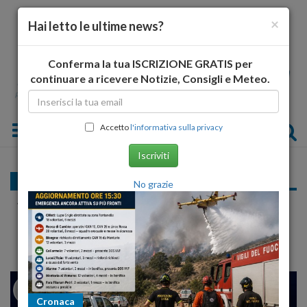
×
Hai letto le ultime news?
Conferma la tua ISCRIZIONE GRATIS per
continuare a ricevere Notizie, Consigli e Meteo.
Toggle navigation
Accetto
l'informativa sulla privacy
Iscriviti
La ricostruzione
No grazie
Assunzioni al Comune dell'Aquila, Daniele a
Cialente: "Non ho proferito parola..."
24
25
MILANO
Cronaca