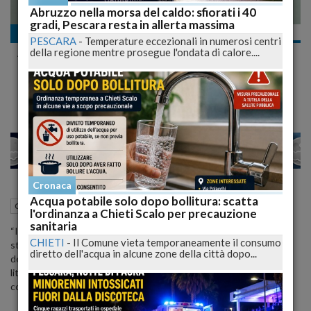
Abruzzo nella morsa del caldo: sfiorati i 40
gradi, Pescara resta in allerta massima
Cronaca
PESCARA
-
Temperature eccezionali in numerosi centri
Aterno-Pescara: collettori fognari, impianti
della regione mentre prosegue l'ondata di calore....
depurazione, pozzi, serbatoi. Tutte le opere
di Goio
23
25
VENEZIA
Cronaca
Acqua potabile solo dopo bollitura: scatta
15 Novembre 2011
12:03
Cronaca
L'Aquila (AQ)
l'ordinanza a Chieti Scalo per precauzione
sanitaria
“In questi cinque anni per salvare il fiume Aterno-Pescara sono
CHIETI
-
Il Comune vieta temporaneamente il consumo
stati realizzati 165 chilometri di collettori fognari, impianti di
diretto dell'acqua in alcune zone della città dopo...
depurazione per 115 mila abitanti equivalenti, nuovi pozzi da 700
litri al secondo, serbatoi di accumulo per 16.300 metri cubi totali,
condotte acquedottistiche per 9 chilometri”.