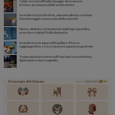
Caldo record sull'Italia: il peggio deve ancora
arrivare, poi una possibile svolta meteo
Incendio tra Lucoli e Roio, massima allerta: continua
il monitoraggio senza sosta delle autorità
Meteo ribaltato nel weekend: nubifragi e grandine,
ecco dove colpirà l’Italia domenica
Incendi senza tregua nell’Aquilano: il fuoco
raggiunge Roio e cresce la preoccupazione generale
Trump alza la pressione sull’Iran: basi Usa nel mirino,
diplomazia ormai congelata
Oroscopo del Giorno
powered by
OROSCOPO
ORE