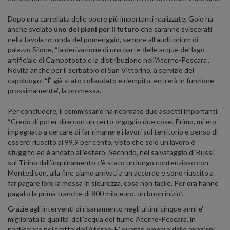
Dopo una carrellata delle opere più importanti realizzate, Goio ha
anche svelato
uno dei piani per il futuro
che saranno sviscerati
nella tavola rotonda del pomeriggio, sempre all’auditorium di
palazzo Silone, “la derivazione di una parte delle acque del lago
artificiale di Campotosto e la distribuzione nell'Aterno-Pescara”.
Novità anche per il serbatoio di San Vittorino, a servizio del
capoluogo: “È già stato collaudato e riempito, entrerà in funzione
prossimamente”, la promessa.
Per concludere, il commissario ha ricordato due aspetti importanti.
“Credo di poter dire con un certo orgoglio due cose. Primo, mi ero
impegnato a cercare di far rimanere i lavori sul territorio e penso di
esserci riuscito al 99,9 per cento, visto che solo un lavoro è
sfuggito ed è andato all'estero. Secondo, nel salvataggio di Bussi
sul Tirino dall’inquinamento c'è stato un lungo contenzioso con
Montedison, alla fine siamo arrivati a un accordo e sono riuscito a
far pagare loro la messa in sicurezza, cosa non facile. Per ora hanno
pagato la prima tranche di 800 mila euro, un buon inizio”.
Grazie agli interventi di risanamento negli ultimi cinque anni e'
migliorata la qualita' dell'acqua del fiume Aterno-Pescara, in
particolare nel tratto dell'Aterno. E' quanto emerso dalle relazioni