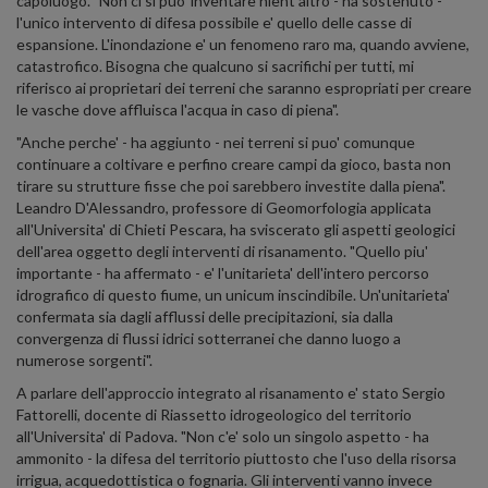
capoluogo. "Non ci si puo' inventare nient'altro - ha sostenuto -
l'unico intervento di difesa possibile e' quello delle casse di
espansione. L'inondazione e' un fenomeno raro ma, quando avviene,
catastrofico. Bisogna che qualcuno si sacrifichi per tutti, mi
riferisco ai proprietari dei terreni che saranno espropriati per creare
le vasche dove affluisca l'acqua in caso di piena".
"Anche perche' - ha aggiunto - nei terreni si puo' comunque
continuare a coltivare e perfino creare campi da gioco, basta non
tirare su strutture fisse che poi sarebbero investite dalla piena".
Leandro D'Alessandro, professore di Geomorfologia applicata
all'Universita' di Chieti Pescara, ha sviscerato gli aspetti geologici
dell'area oggetto degli interventi di risanamento. "Quello piu'
importante - ha affermato - e' l'unitarieta' dell'intero percorso
idrografico di questo fiume, un unicum inscindibile. Un'unitarieta'
confermata sia dagli afflussi delle precipitazioni, sia dalla
convergenza di flussi idrici sotterranei che danno luogo a
numerose sorgenti".
A parlare dell'approccio integrato al risanamento e' stato Sergio
Fattorelli, docente di Riassetto idrogeologico del territorio
all'Universita' di Padova. "Non c'e' solo un singolo aspetto - ha
ammonito - la difesa del territorio piuttosto che l'uso della risorsa
irrigua, acquedottistica o fognaria. Gli interventi vanno invece