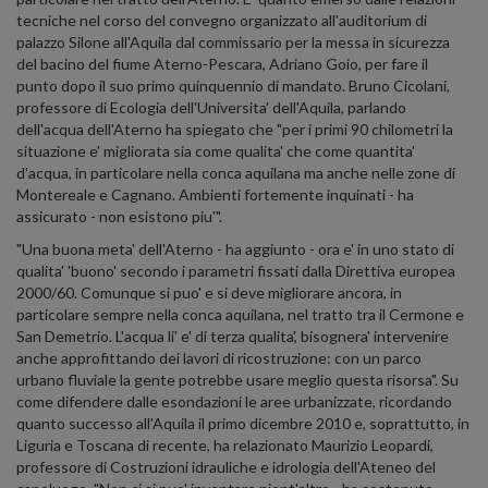
tecniche nel corso del convegno organizzato all'auditorium di
palazzo Silone all'Aquila dal commissario per la messa in sicurezza
del bacino del fiume Aterno-Pescara, Adriano Goio, per fare il
punto dopo il suo primo quinquennio di mandato. Bruno Cicolani,
professore di Ecologia dell'Universita' dell'Aquila, parlando
dell'acqua dell'Aterno ha spiegato che "per i primi 90 chilometri la
situazione e' migliorata sia come qualita' che come quantita'
d'acqua, in particolare nella conca aquilana ma anche nelle zone di
Montereale e Cagnano. Ambienti fortemente inquinati - ha
assicurato - non esistono piu'".
"Una buona meta' dell'Aterno - ha aggiunto - ora e' in uno stato di
qualita' 'buono' secondo i parametri fissati dalla Direttiva europea
2000/60. Comunque si puo' e si deve migliorare ancora, in
particolare sempre nella conca aquilana, nel tratto tra il Cermone e
San Demetrio. L'acqua li' e' di terza qualita', bisognera' intervenire
anche approfittando dei lavori di ricostruzione: con un parco
urbano fluviale la gente potrebbe usare meglio questa risorsa". Su
come difendere dalle esondazioni le aree urbanizzate, ricordando
quanto successo all'Aquila il primo dicembre 2010 e, soprattutto, in
Liguria e Toscana di recente, ha relazionato Maurizio Leopardi,
professore di Costruzioni idrauliche e idrologia dell'Ateneo del