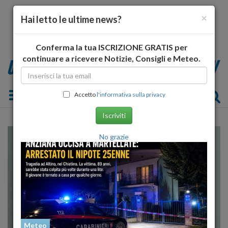
×
Hai letto le ultime news?
Conferma la tua ISCRIZIONE GRATIS per
continuare a ricevere Notizie, Consigli e Meteo.
Toggle navigation
Accetto
l'informativa sulla privacy
Iscriviti
No grazie
Meteo