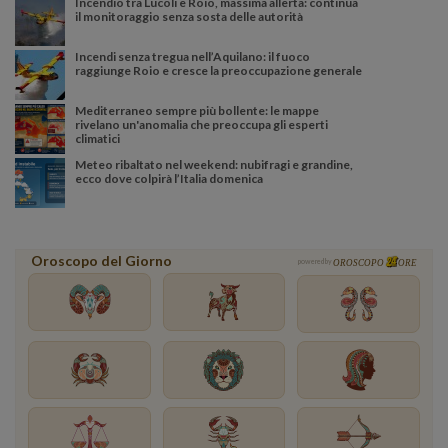
Incendio tra Lucoli e Roio, massima allerta: continua
il monitoraggio senza sosta delle autorità
Incendi senza tregua nell’Aquilano: il fuoco
raggiunge Roio e cresce la preoccupazione generale
Mediterraneo sempre più bollente: le mappe
rivelano un'anomalia che preoccupa gli esperti
climatici
Meteo ribaltato nel weekend: nubifragi e grandine,
ecco dove colpirà l’Italia domenica
Oroscopo del Giorno
powered by
OROSCOPO
ORE