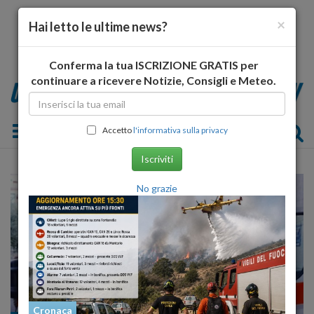
×
Hai letto le ultime news?
Conferma la tua ISCRIZIONE GRATIS per
continuare a ricevere Notizie, Consigli e Meteo.
Toggle navigation
Accetto
l'informativa sulla privacy
Iscriviti
No grazie
Cronaca