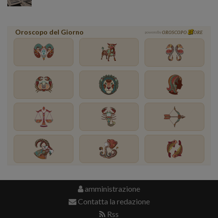
Oroscopo del Giorno
powered by
OROSCOPO
ORE
amministrazione
Contatta la redazione
Rss