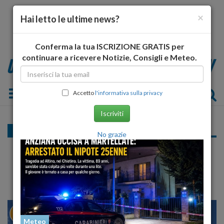
×
Hai letto le ultime news?
Conferma la tua ISCRIZIONE GRATIS per
continuare a ricevere Notizie, Consigli e Meteo.
Toggle navigation
Accetto
l'informativa sulla privacy
Iscriviti
Cronaca
No grazie
Balneabilità: on. Vacca (M5S), "annus
horibilis" per Pescara
22
27
MILANO
VE
Meteo