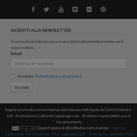
ISCRIVITI ALLA NEWSLETTER
inserisci il tuoi indirizzo emai e sarai informato periodicamente con le
nostre notizie.
Email
Accetto
l'informativa sulla privacy
Iscriviti
Registrazione alla sezione stampa del tribunale dell'Aquila del 26/01/2006 al n.
550 - Associazione Culturale Capoluogo.com - direttore responsabile Luca Di
Giacomantonio
Quest'opera è distribuita con Licenza
Creative
Commons Attribuzione - Non commerciale - Non opere derivate 4.0