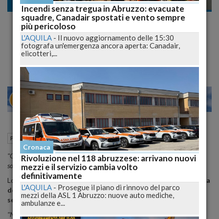
Politica
Incendi senza tregua in Abruzzo: evacuate
squadre, Canadair spostati e vento sempre
"Basta Pd": Mastrangioli abbandona. L'ex
più pericoloso
capogruppo Provincia L'Aquila lascia il
L'AQUILA
-
Il nuovo aggiornamento delle 15:30
fotografa un'emergenza ancora aperta: Canadair,
partito
elicotteri,...
20
26
MILANO
31 Marzo 2015
13:21
Politica
L'Aquila (AQ)
Cronaca
"Con molta amarezza e rincrescimento personale, dopo un travaglio
Rivoluzione nel 118 abruzzese: arrivano nuovi
sofferto e doloroso comunico la mia uscita dal Partito Democratico".
mezzi e il servizio cambia volto
definitivamente
Lo comunica
Enio Mastrangioli, ex capogruppo Pd alla Provincia
L'AQUILA
-
Prosegue il piano di rinnovo del parco
dell'Aquila che ha restituito la tessera del partito 2014 al
mezzi della ASL 1 Abruzzo: nuove auto mediche,
segretario nazionale
.
ambulanze e...
"Non mi sarei mai aspettato di dover fare una scelta simile dopo una vita