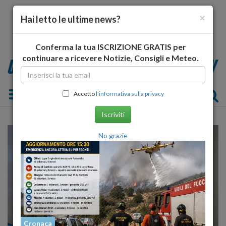
×
Hai letto le ultime news?
Conferma la tua ISCRIZIONE GRATIS per
continuare a ricevere Notizie, Consigli e Meteo.
Toggle navigation
Accetto
l'informativa sulla privacy
Iscriviti
No grazie
Cronaca