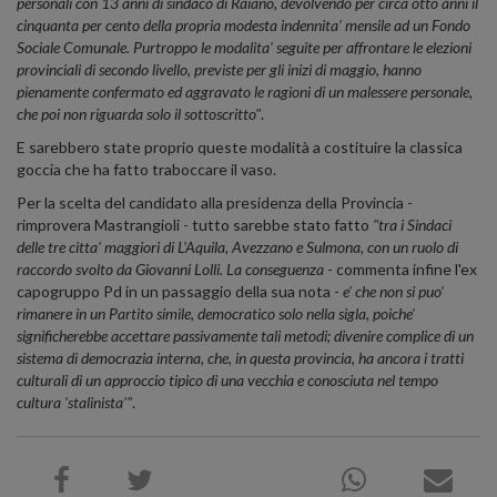
personali con 13 anni di sindaco di Raiano, devolvendo per circa otto anni il
cinquanta per cento della propria modesta indennita' mensile ad un Fondo
Sociale Comunale. Purtroppo le modalita' seguite per affrontare le elezioni
provinciali di secondo livello, previste per gli inizi di maggio, hanno
pienamente confermato ed aggravato le ragioni di un malessere personale,
che poi non riguarda solo il sottoscritto"
.
E sarebbero state proprio queste modalità a costituire la classica
goccia che ha fatto traboccare il vaso.
Per la scelta del candidato alla presidenza della Provincia -
rimprovera Mastrangioli - tutto sarebbe stato fatto
"tra i Sindaci
delle tre citta' maggiori di L'Aquila, Avezzano e Sulmona, con un ruolo di
raccordo svolto da Giovanni Lolli. La conseguenza
- commenta infine l'ex
capogruppo Pd in un passaggio della sua nota -
e' che non si puo'
rimanere in un Partito simile, democratico solo nella sigla, poiche'
significherebbe accettare passivamente tali metodi; divenire complice di un
sistema di democrazia interna, che, in questa provincia, ha ancora i tratti
culturali di un approccio tipico di una vecchia e conosciuta nel tempo
cultura 'stalinista'"
.