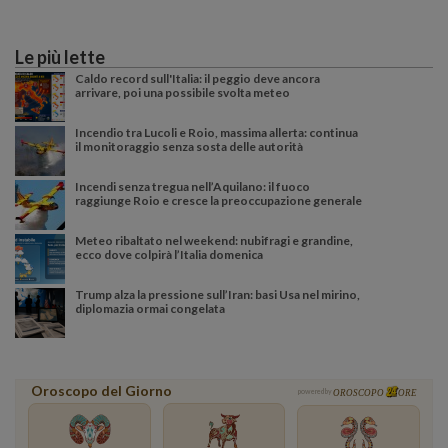
Le più lette
Caldo record sull'Italia: il peggio deve ancora
arrivare, poi una possibile svolta meteo
Incendio tra Lucoli e Roio, massima allerta: continua
il monitoraggio senza sosta delle autorità
Incendi senza tregua nell’Aquilano: il fuoco
raggiunge Roio e cresce la preoccupazione generale
Meteo ribaltato nel weekend: nubifragi e grandine,
ecco dove colpirà l’Italia domenica
Trump alza la pressione sull’Iran: basi Usa nel mirino,
diplomazia ormai congelata
Oroscopo del Giorno
powered by
OROSCOPO
ORE