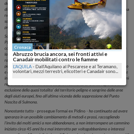
dedicata all'impegno politico e di Partito, con passione, dedizione e
disinteresse come da tanti riconosciuto; ma ci sono dei limiti
- scrive in una
nota Mastrangioli -
oltre i quali non e' possibile andare, pena il
soffocamento della propria dignita' e il divenire passivamente complice di
prassi, metodi, scelte e comportamenti inaccettabili.
Sono note a tutti le mie perplessita' circa un modo di concepire e gestire il
PD in questi ultimi anni, in particolare l'eccessiva cristallizzazione in
Cronaca
correnti e aree di pensiero, aventi caratteristiche piu' di spazi di potere che
Abruzzo brucia ancora, sei fronti attivi e
laboratori di idee. Spazi utili, spesso, a garantire facili posizioni di potere e
Canadair mobilitati contro le fiamme
rappresentanza, nel Partito e negli Enti, al di fuori dei quali non c'e' spazio
per le persone che intendono mantenere una propria autonomia di pensiero
L'AQUILA
-
Dall’Aquilano al Pescarese e al Teramano,
volontari, mezzi terrestri, elicotteri e Canadair sono...
e di critica. A queste perplessita' si aggiungono le forti contrarieta' espresse
in occasione della composizione delle liste e delle alleanze alle ultime elezioni
regionali, la non condivisione del provvedimento di Giunta regionale di
esclusione della quasi totalita' del territorio peligno e sangrino dalle aree
degli aiuti europei, fino all'ultima vicenda della soppressione del Punto
Nascita di Sulmona.
Nonostante tutto
- prosegue l'ormai ex Pidino -
ho continuato ad avere
speranza in un possibile cambiamento di metodi e prassi, raccogliendo
l'invito dei molti amici a non abbandonare, a non interrompere un cammino
iniziato circa 45 anni fa e mai interrotto per voltagabbanismo o interessi