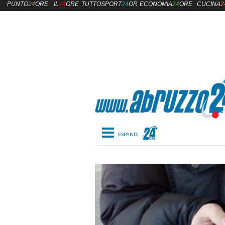
PUNTO
24
ORE
IL
24
ORE
TUTTOSPORT
24
ORE
ECONOMIA
24
ORE
CUCINA
2
Toggle navigation