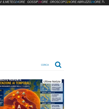
M
ILMETEO
24
ORE
GOSSIP
24
ORE
OROSCOPO
24
ORE
ABRUZZO
24
ORE.TV
Ultime Notizie