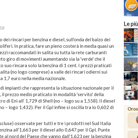
Le più
:58
dei rincari per benzina e diesel, sull’onda del balzo dei
liferi. In pratica, fare un pieno costerà in media quasi un
Prezzi raccomandati in salita su tutta la rete carburanti
eto giro di movimenti aumentando sia la 'verde' che il
o suo rincara solo la benzina di 1 cent. I prezzi praticati
salita (no logo comprese) a valle dei rincari odierni sui
ra 1,7 euro nella media nazionale.
i impianti che rappresenta la situazione nazionale per il
 il prezzo medio praticato in modalità 'servito' della
o di Eni all’ 1,729 di Shell (no – logo su a 1,558). Il diesel
no – logo 1,432). Per il Gpl infine si oscilla tra lo 0,602 di
Oros
cluse) osservate per tutti e tre i prodotti nel Sud Italia
nzina all’1,663 per il diesel allo 0,647 per il Gpl. Punte
e al nord del Paese che vanno dall’1,623 per la benzina