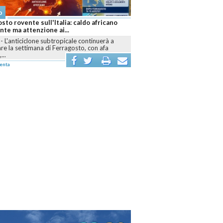
o
sto rovente sull'Italia: caldo africano
te ma attenzione ai...
-
L'anticiclone subtropicale continuerà a
e la settimana di Ferragosto, con afa
...
enta