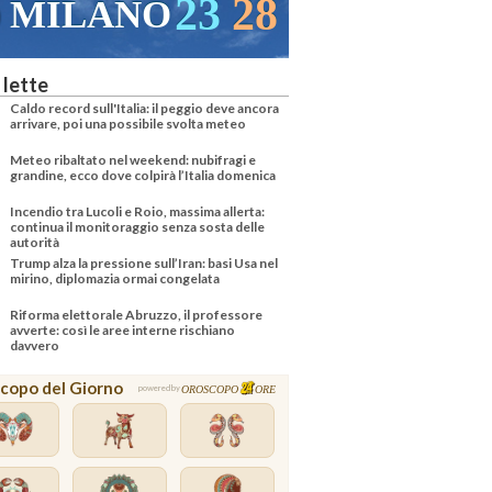
23
28
MILANO
 lette
Caldo record sull'Italia: il peggio deve ancora
arrivare, poi una possibile svolta meteo
Meteo ribaltato nel weekend: nubifragi e
grandine, ecco dove colpirà l’Italia domenica
Incendio tra Lucoli e Roio, massima allerta:
continua il monitoraggio senza sosta delle
autorità
Trump alza la pressione sull’Iran: basi Usa nel
mirino, diplomazia ormai congelata
Riforma elettorale Abruzzo, il professore
avverte: così le aree interne rischiano
davvero
copo del Giorno
OROSCOPO
ORE
powered by