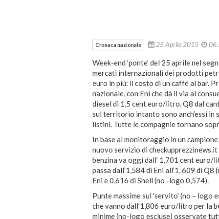
25 Aprile 2015
06
Cronaca nazionale
Week-end 'ponte' del 25 aprile nel segno 
mercati internazionali dei prodotti petro
euro in più: il costo di un caffé al bar. 
nazionale, con Eni che dà il via al consu
diesel di 1,5 cent euro/litro. Q8 dal cant
sul territorio intanto sono anch’essi in 
listini. Tutte le compagnie tornano sop
In base al monitoraggio in un campione d
nuovo servizio di checkupprezzinews.it ,
benzina va oggi dall’ 1,701 cent euro/litr
passa dall’1,584 di Eni all’1, 609 di Q8 (
Eni e 0,616 di Shell (no -logo 0,574).
Punte massime sul 'servito' (no – logo es
che vanno dall’1,806 euro/litro per la be
minime (no-logo escluse) osservate tutt