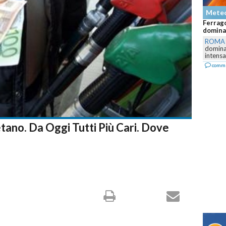
Mete
Ferrago
dominan
ROMA
dominar
intensa,
comm
tano. Da Oggi Tutti Più Cari. Dove