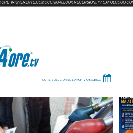
4
ORE
IRRIVERENTE.COM
OCCHIO
AL
LOOK
RECENSIONI.TV
CAPOLUOGO.CO