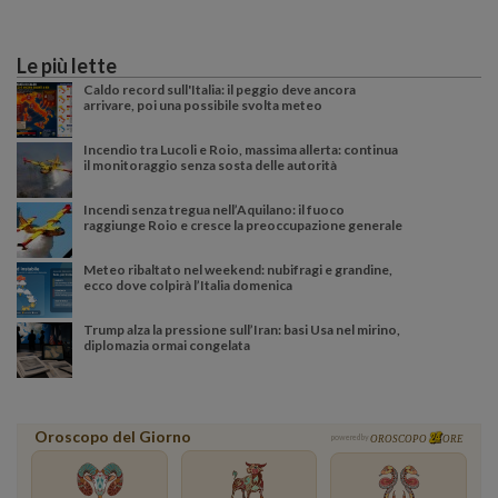
Le più lette
Caldo record sull'Italia: il peggio deve ancora
arrivare, poi una possibile svolta meteo
Incendio tra Lucoli e Roio, massima allerta: continua
il monitoraggio senza sosta delle autorità
Incendi senza tregua nell’Aquilano: il fuoco
raggiunge Roio e cresce la preoccupazione generale
Meteo ribaltato nel weekend: nubifragi e grandine,
ecco dove colpirà l’Italia domenica
Trump alza la pressione sull’Iran: basi Usa nel mirino,
diplomazia ormai congelata
Oroscopo del Giorno
powered by
OROSCOPO
ORE