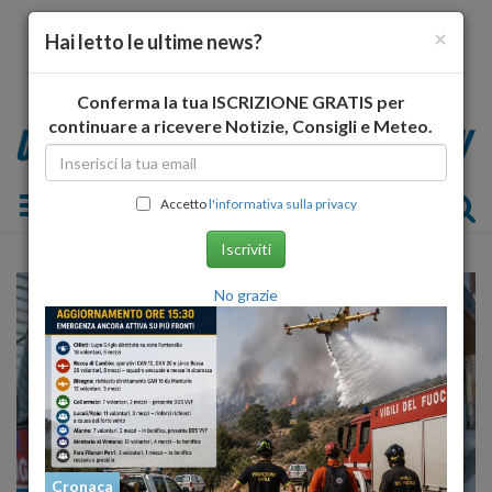
×
Hai letto le ultime news?
Conferma la tua ISCRIZIONE GRATIS per
continuare a ricevere Notizie, Consigli e Meteo.
Toggle navigation
Accetto
l'informativa sulla privacy
Iscriviti
No grazie
Cronaca