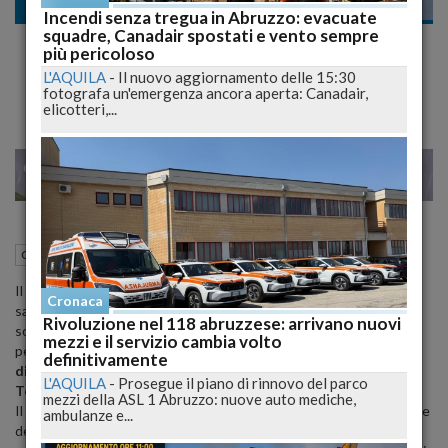
Cronaca
Incendi senza tregua in Abruzzo: evacuate
squadre, Canadair spostati e vento sempre
Bim Vomano Tordino, borracce termiche in
più pericoloso
dono ai Vigili del Fuoco
L'AQUILA
-
Il nuovo aggiornamento delle 15:30
fotografa un'emergenza ancora aperta: Canadair,
elicotteri,...
23
25
ILANO
VENE
19 Settembre 2012
16:42
Cronaca
Teramo (TE)
Il BIM Vomano-Tordino, nella consueta ottica di favorire e
Cronaca
salvaguardare le zone montane del territorio provinciale,
Rivoluzione nel 118 abruzzese: arrivano nuovi
soprattutto in questa stagione di eccezionale caldo torrido, ha
mezzi e il servizio cambia volto
pensato di
acquistare e donare una boraccia termica ai
definitivamente
dipendenti del Comando provinciale dei Vigili del Fuoco di
L'AQUILA
-
Prosegue il piano di rinnovo del parco
Teramo
.
mezzi della ASL 1 Abruzzo: nuove auto mediche,
Il Consorzio ha voluto così raccogliere le sollecitazioni e le richieste
ambulanze e...
degli enti locali montani che hanno manifestato la volontà di