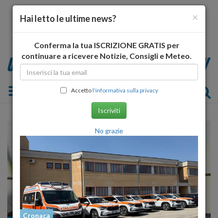
×
Hai letto le ultime news?
Conferma la tua ISCRIZIONE GRATIS per
continuare a ricevere Notizie, Consigli e Meteo.
Toggle navigation
Accetto
l'informativa sulla privacy
Iscriviti
No grazie
Cronaca