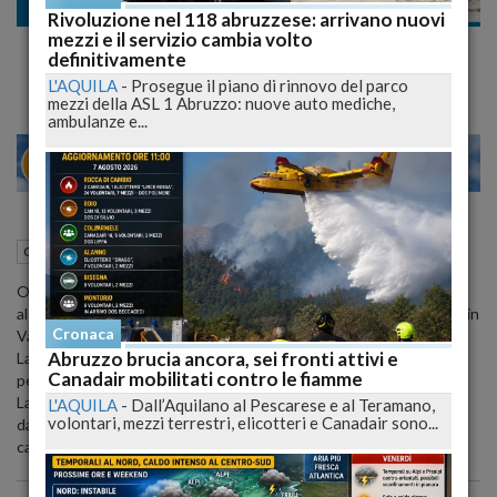
Cronaca nazionale
Rivoluzione nel 118 abruzzese: arrivano nuovi
mezzi e il servizio cambia volto
Bimba di 7 anni Sfigurata dal Cane
definitivamente
L'AQUILA
-
Prosegue il piano di rinnovo del parco
mezzi della ASL 1 Abruzzo: nuove auto mediche,
ambulanze e...
28
30
MILANO
17 Marzo 2015
05:00
Cronaca nazionale
ORTISEI - E' ricoverata in ospedale a Bolzano con profonde ferite
al viso e alle labbra una bambina veneziana di 7 anni che si trovava in
Cronaca
Val Gardena con la famiglia per una settimana bianca.
Abruzzo brucia ancora, sei fronti attivi e
La piccola è stata assalita ieri sera dal cane di grossa taglia di una
Canadair mobilitati contro le fiamme
persona del posto.
La bambina, sfigurata, è stata trasportata d'urgenza al nosocomio
L'AQUILA
-
Dall’Aquilano al Pescarese e al Teramano,
volontari, mezzi terrestri, elicotteri e Canadair sono...
dalla Croce Rossa. Sulla modalità dell'incidente indagano i
carabinieri.