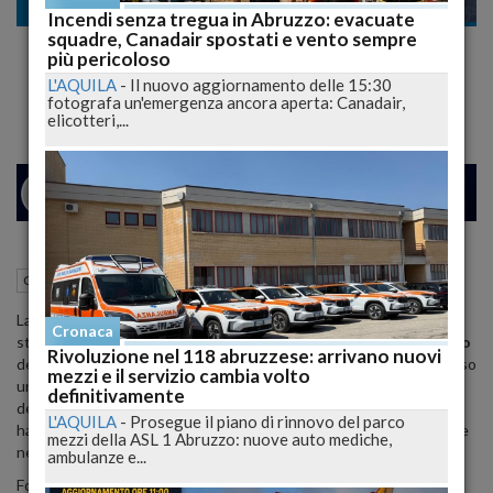
Cronaca nazionale
Incendi senza tregua in Abruzzo: evacuate
squadre, Canadair spostati e vento sempre
Bimbo annega in piscina, bagnino scompare
più pericoloso
e poi viene trovato morto
L'AQUILA
-
Il nuovo aggiornamento delle 15:30
fotografa un'emergenza ancora aperta: Canadair,
elicotteri,...
24
25
MILANO
25 Giugno 2025
16:03
Cronaca nazionale
Cologne (BS)
La mattina del 25 giugno a Cologne, ai piedi del
Monte Orfano
, è
Cronaca
stato rinvenuto il corpo senza vita di
Matteo Formenti
, il
bagnino
Rivoluzione nel 118 abruzzese: arrivano nuovi
del centro acquatico di
Castrezzato
(Brescia), dove venerdì scorso
mezzi e il servizio cambia volto
un bambino di quattro anni è tragicamente annegato
.
Le forze
definitivamente
dell’ordine, intervenute dopo la segnalazione di escursionisti,
L'AQUILA
-
Prosegue il piano di rinnovo del parco
hanno isolato l’area mentre il medico legale predispone le verifiche
mezzi della ASL 1 Abruzzo: nuove auto mediche,
necessarie per l’identificazione ufficiale
.
ambulanze e...
Formenti, 37 anni, originario di
Chiari
, era scomparso lunedì