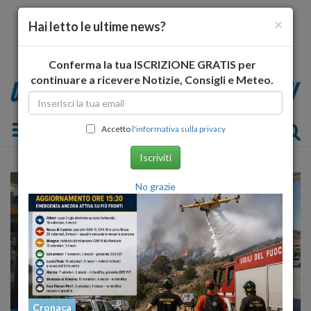
×
Hai letto le ultime news?
Conferma la tua ISCRIZIONE GRATIS per
continuare a ricevere Notizie, Consigli e Meteo.
Toggle navigation
Accetto
l'informativa sulla privacy
Iscriviti
No grazie
Cronaca