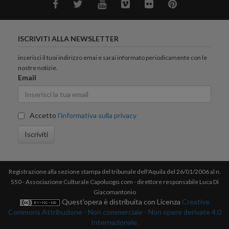
ISCRIVITI ALLA NEWSLETTER
inserisci il tuoi indirizzo emai e sarai informato periodicamente con le
nostre notizie.
Email
Accetto
l'informativa sulla privacy
Iscriviti
Registrazione alla sezione stampa del tribunale dell'Aquila del 26/01/2006 al n.
550 - Associazione Culturale Capoluogo.com - direttore responsabile Luca Di
Giacomantonio
Quest'opera è distribuita con Licenza
Creative
Commons Attribuzione - Non commerciale - Non opere derivate 4.0
Internazionale.