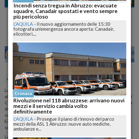
Cronaca nazionale
Incendi senza tregua in Abruzzo: evacuate
squadre, Canadair spostati e vento sempre
Calcioscommesse, Catanzaro, deferiti 29
più pericoloso
club e 52 tesserati
L'AQUILA
-
Il nuovo aggiornamento delle 15:30
fotografa un'emergenza ancora aperta: Canadair,
elicotteri,...
27
29
MILANO
06 Novembre 2015
18:18
Cronaca nazionale
La Federcalcio ha reso noto che la Procura Federale, esaminati gli
Cronaca
atti di indagine della Procura della Repubblica presso il Tribunale di
Rivoluzione nel 118 abruzzese: arrivano nuovi
Catanzaro ed espletata l'attivita' istruttoria in sede disciplinare, ha
mezzi e il servizio cambia volto
deferito al Tribunale Federale Nazionale - Sezione Disciplinare 29
definitivamente
societa' tra Serie B (Livorno), Lega Pro, Dilettanti e campionati di
L'AQUILA
-
Prosegue il piano di rinnovo del parco
Eccellenza di Campania, Calabria, Puglia e Sardegna, oltre a 52
mezzi della ASL 1 Abruzzo: nuove auto mediche,
soggetti riconducibili alle societa' in questione.
ambulanze e...
La terra di mezzo del calcioscommesse di nuovo alla sbarra,