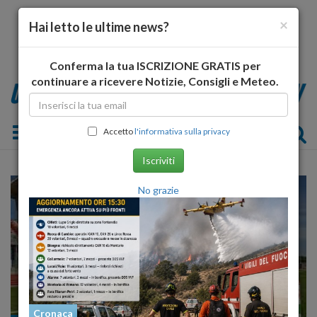
×
Hai letto le ultime news?
Conferma la tua ISCRIZIONE GRATIS per
continuare a ricevere Notizie, Consigli e Meteo.
Toggle navigation
Accetto
l'informativa sulla privacy
Iscriviti
No grazie
Cronaca