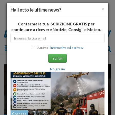
×
Hai letto le ultime news?
Conferma la tua ISCRIZIONE GRATIS per
continuare a ricevere Notizie, Consigli e Meteo.
Toggle navigation
Accetto
l'informativa sulla privacy
Iscriviti
No grazie
Cronaca