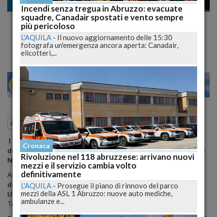
Cronaca dal mondo
Incendi senza tregua in Abruzzo: evacuate
squadre, Canadair spostati e vento sempre
Cambiamenti climatici aumenteranno
più pericoloso
diffusione malattie infettive
L'AQUILA
-
Il nuovo aggiornamento delle 15:30
fotografa un'emergenza ancora aperta: Canadair,
elicotteri,...
22
27
MILANO
17 Febbraio 2015
14:36
Cronaca dal mondo
I cambiamenti climatici potrebbero portare a un aumento
Cronaca
della diffusione di malattie infettive come l'Ebola e il virus del
Rivoluzione nel 118 abruzzese: arrivano nuovi
Nilo occidentale
.
mezzi e il servizio cambia volto
definitivamente
Almeno secondo quanto sostenuto da
Daniel Brooks
,
zoologo
dell'Harold W. Manter Laboratory of Parasitology presso la
L'AQUILA
-
Prosegue il piano di rinnovo del parco
mezzi della ASL 1 Abruzzo: nuove auto mediche,
University of Nebraska-Lincoln,
sulla rivista Philosophical
ambulanze e...
Transactions of the Royal Society B.