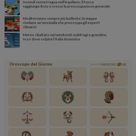
Incendi senza tregua nell’Aquilano: il fuoco
raggiunge Roio e cresce la preoccupazione generale
Mediterraneo sempre più bollente: le mappe
rivelano un'anomalia che preoccupa gli esperti
climatici
Meteo ribaltato nel weekend: nubifragi e grandine,
ecco dove colpirà l’Italia domenica
Oroscopo del Giorno
powered by
OROSCOPO
ORE