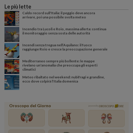
Le più lette
Caldo record sull'Italia: il peggio deve ancora
arrivare, poi una possibile svolta meteo
Incendio tra Lucoli e Roio, massima allerta: continua
il monitoraggio senza sosta delle autorità
Incendi senza tregua nell’Aquilano: il fuoco
raggiunge Roio e cresce la preoccupazione generale
Mediterraneo sempre più bollente: le mappe
rivelano un'anomalia che preoccupa gli esperti
climatici
Meteo ribaltato nel weekend: nubifragi e grandine,
ecco dove colpirà l’Italia domenica
Oroscopo del Giorno
powered by
OROSCOPO
ORE