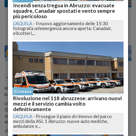
Cronaca nazionale
Incendi senza tregua in Abruzzo: evacuate
squadre, Canadair spostati e vento sempre
Case Popolari Piene di Ultra Centenari,
più pericoloso
Scattano i Controlli
L'AQUILA
-
Il nuovo aggiornamento delle 15:30
fotografa un'emergenza ancora aperta: Canadair,
elicotteri,...
22
27
MILANO
V
11 Febbraio 2015
05:04
Cronaca nazionale
MILANO - Nella capitale lombarda pare ci sia un vero e proprio
Cronaca
boom di ultracentenari, tutti stipati nelle case popolari.
Rivoluzione nel 118 abruzzese: arrivano nuovi
mezzi e il servizio cambia volto
Un vero e proprio caso che puzza di giallo,
«Troppi ultracentenari.
definitivamente
Qualcosa non va». Così il presidente di Mm Davide Corritore ha
spiegato la «situazione di caos» nell'anagrafe a disposizione
L'AQUILA
-
Prosegue il piano di rinnovo del parco
mezzi della ASL 1 Abruzzo: nuove auto mediche,
attualmente sugli inquilini degli alloggi del Comune.
ambulanze e...
«Stando ai dati sull'inquilinato che abbiamo ereditato da Aler -