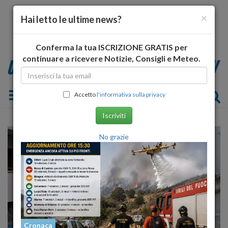
×
Hai letto le ultime news?
Conferma la tua ISCRIZIONE GRATIS per
continuare a ricevere Notizie, Consigli e Meteo.
Toggle navigation
Accetto
l'informativa sulla privacy
Iscriviti
No grazie
Cronaca