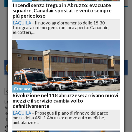
Cronaca nazionale
Incendi senza tregua in Abruzzo: evacuate
squadre, Canadair spostati e vento sempre
Cassazione Annulla Ergastolo per il
più pericoloso
Femminicidio di Lorena Quaranta: "Stress
L'AQUILA
-
Il nuovo aggiornamento delle 15:30
fotografa un'emergenza ancora aperta: Canadair,
da Covid"
elicotteri,...
Polemiche sulla decisione dei giudici: "Valutare le attenuanti generiche per il fidanzato omicida"
21
27
MILANO
Cronaca
21 Luglio 2024
19:32
Cronaca nazionale
Roma (RM)
Rivoluzione nel 118 abruzzese: arrivano nuovi
mezzi e il servizio cambia volto
La Corte di Cassazione ha annullato la condanna all'ergastolo per
definitivamente
Antonio De Pace, infermiere calabrese colpevole del femminicidio
L'AQUILA
-
Prosegue il piano di rinnovo del parco
della fidanzata Lorena Quaranta, rimandando il caso alla Corte
mezzi della ASL 1 Abruzzo: nuove auto mediche,
d'Assise d'Appello di Messina per la valutazione delle attenuanti
ambulanze e...
generiche. La decisione, motivata dalla necessità di considerare lo
"stress da Covid", ha già suscitato aspre polemiche.