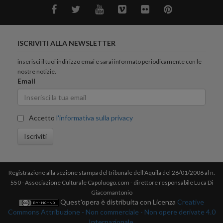
ISCRIVITI ALLA NEWSLETTER
inserisci il tuoi indirizzo emai e sarai informato periodicamente con le
nostre notizie.
Email
Accetto
l'informativa sulla privacy
Iscriviti
Registrazione alla sezione stampa del tribunale dell'Aquila del 26/01/2006 al n.
550 - Associazione Culturale Capoluogo.com - direttore responsabile Luca Di
Giacomantonio
Quest'opera è distribuita con Licenza
Creative
Commons Attribuzione - Non commerciale - Non opere derivate 4.0
Internazionale.