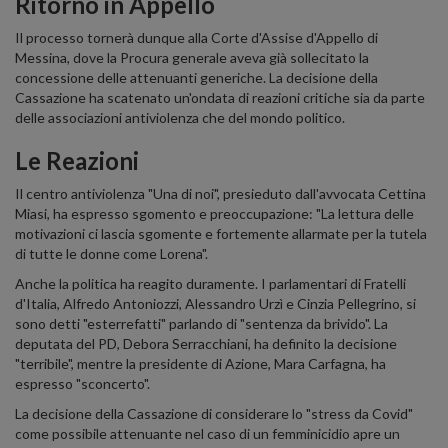
Ritorno in Appello
Il processo tornerà dunque alla Corte d'Assise d'Appello di
Messina, dove la Procura generale aveva già sollecitato la
concessione delle attenuanti generiche. La decisione della
Cassazione ha scatenato un'ondata di reazioni critiche sia da parte
delle associazioni antiviolenza che del mondo politico.
Le Reazioni
Il centro antiviolenza "Una di noi", presieduto dall'avvocata Cettina
Miasi, ha espresso sgomento e preoccupazione: "La lettura delle
motivazioni ci lascia sgomente e fortemente allarmate per la tutela
di tutte le donne come Lorena".
Anche la politica ha reagito duramente. I parlamentari di Fratelli
d'Italia, Alfredo Antoniozzi, Alessandro Urzì e Cinzia Pellegrino, si
sono detti "esterrefatti" parlando di "sentenza da brivido". La
deputata del PD, Debora Serracchiani, ha definito la decisione
"terribile", mentre la presidente di Azione, Mara Carfagna, ha
espresso "sconcerto".
La decisione della Cassazione di considerare lo "stress da Covid"
come possibile attenuante nel caso di un femminicidio apre un