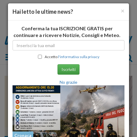
×
Hai letto le ultime news?
Conferma la tua ISCRIZIONE GRATIS per
continuare a ricevere Notizie, Consigli e Meteo.
Toggle navigation
Accetto
l'informativa sulla privacy
Iscriviti
No grazie
Cronaca