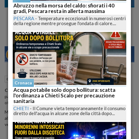
Cronaca nazionale
Abruzzo nella morsa del caldo: sfiorati i 40
gradi, Pescara resta in allerta massima
Charlotte Caniggia è Naufragata di Nuovo.
PESCARA
-
Temperature eccezionali in numerosi centri
Tornata in Argentina non si Rintraccia
della regione mentre prosegue l'ondata di calore....
22
27
MILANO
20 Maggio 2015
11:39
Cronaca nazionale
Cronaca
Acqua potabile solo dopo bollitura: scatta
Charlotte Caniggia
, ex naufraga dell'Isola dei famosi, per
l'ordinanza a Chieti Scalo per precauzione
partecipare come ospite al
Chiambretti Night
aveva chiesto, e
sanitaria
ottenuto, un abito alla stilista
Federica Pittaluga
.
CHIETI
-
Il Comune vieta temporaneamente il consumo
Ma la showgirl, un po' smemorata, il giorno dopo aver partecipato
diretto dell'acqua in alcune zone della città dopo...
alla trasmissione è volata in Argentina portando con sé il prezioso
vestito (valore: 2 mila euro) e da allora non se ne sa più nulla.