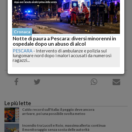
Cronaca
Notte di paura a Pescara: diversi minorenni in
ospedale dopo un abuso di alcol
PESCARA
-
Intervento di ambulanze e polizia sul
lungomare nord dopo i malori accusati da numerosi
ragazzi...
Le più lette
Caldo record sull'Italia: il peggio deve ancora
arrivare, poi una possibile svolta meteo
Incendio tra Lucoli e Roio, massima allerta: continua
il monitoraggio senza sosta delle autorità