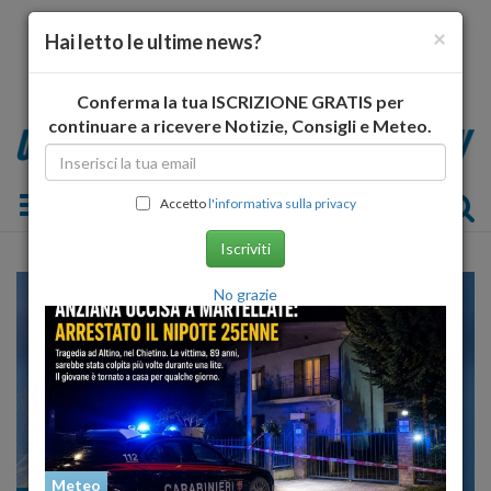
×
Hai letto le ultime news?
Conferma la tua ISCRIZIONE GRATIS per
continuare a ricevere Notizie, Consigli e Meteo.
Toggle navigation
Accetto
l'informativa sulla privacy
Iscriviti
No grazie
Meteo