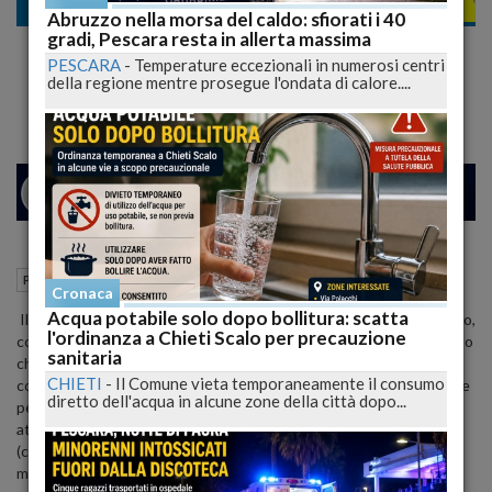
Politica
Abruzzo nella morsa del caldo: sfiorati i 40
gradi, Pescara resta in allerta massima
Chiesto dal M5S, l'istituzione dell'assegno
PESCARA
-
Temperature eccezionali in numerosi centri
civico nel comune di Teramo
della regione mentre prosegue l'ondata di calore....
24
27
MILANO
02 Marzo 2015
16:53
Politica
Teramo (TE)
Cronaca
Acqua potabile solo dopo bollitura: scatta
Il M5S al Comune di Teramo chiede l'istituzione dell'assegno civico,
l'ordinanza a Chieti Scalo per precauzione
come gia' sta facendo il sindaco 5 Stelle di Ragusa Federico Piccitto
sanitaria
che ha iniziato la sperimentazione prevedendo che tutti i cittadini
CHIETI
-
Il Comune vieta temporaneamente il consumo
con disagi economici possano partecipare ed un bando comunale e
diretto dell'acqua in alcune zone della città dopo...
percepire un indennizzo/compenso a fronte dello svolgimento di
attivita' socialmente utili all'interno del territorio comunale
(custodia di aree verdi, giardini pubblici, impianti sportivi,piccola
manutenzione di strutture pubbliche, aree verdi, edifici pubblici,