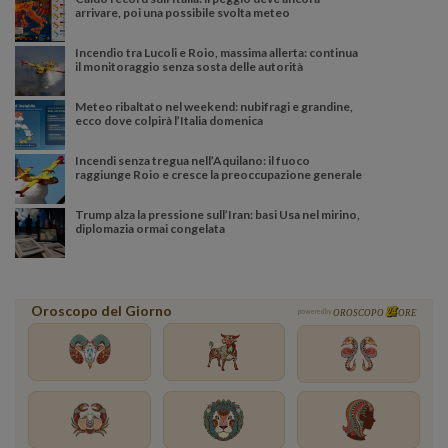
arrivare, poi una possibile svolta meteo
Incendio tra Lucoli e Roio, massima allerta: continua
il monitoraggio senza sosta delle autorità
Meteo ribaltato nel weekend: nubifragi e grandine,
ecco dove colpirà l’Italia domenica
Incendi senza tregua nell’Aquilano: il fuoco
raggiunge Roio e cresce la preoccupazione generale
Trump alza la pressione sull’Iran: basi Usa nel mirino,
diplomazia ormai congelata
Oroscopo del Giorno
powered by
OROSCOPO
ORE