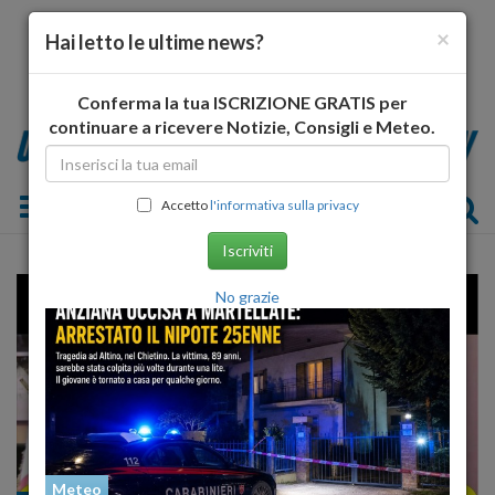
×
Hai letto le ultime news?
Conferma la tua ISCRIZIONE GRATIS per
continuare a ricevere Notizie, Consigli e Meteo.
Toggle navigation
Accetto
l'informativa sulla privacy
Iscriviti
No grazie
Meteo