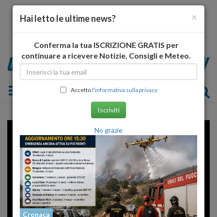
×
Hai letto le ultime news?
Conferma la tua ISCRIZIONE GRATIS per
continuare a ricevere Notizie, Consigli e Meteo.
Toggle navigation
Accetto
l'informativa sulla privacy
Iscriviti
Error loading player: No playable
No grazie
sources found
Cronaca