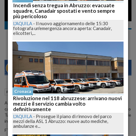
Incendi senza tregua in Abruzzo: evacuate
squadre, Canadair spostati e vento sempre
più pericoloso
L'AQUILA
-
Il nuovo aggiornamento delle 15:30
Politica
fotografa un'emergenza ancora aperta: Canadair,
Chiodi: io e il mio amico Tancredi...
elicotteri,...
28
30
MILANO
Cronaca
25 Ottobre 2008
13:53
Politica
L'Aquila (AQ)
Rivoluzione nel 118 abruzzese: arrivano nuovi
Alla domanda: "Cosa è stato più determinante per la sua
mezzi e il servizio cambia volto
definitivamente
candidatura, l'essere il sindaco di Teramo o la sua amicizia con Paolo
Tancredi?", il candidato presidente del popolo delle libertà risponde
L'AQUILA
-
Prosegue il piano di rinnovo del parco
mezzi della ASL 1 Abruzzo: nuove auto mediche,
in modo molto articolato.
ambulanze e...
FT