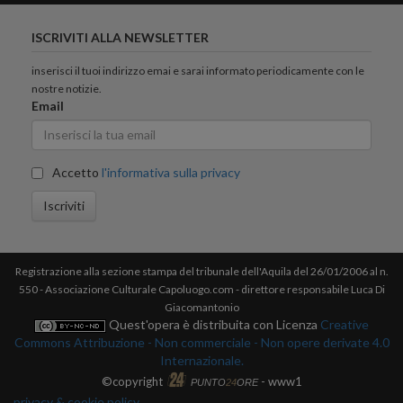
ISCRIVITI ALLA NEWSLETTER
inserisci il tuoi indirizzo emai e sarai informato periodicamente con le
nostre notizie.
Email
Accetto
l'informativa sulla privacy
Iscriviti
Registrazione alla sezione stampa del tribunale dell'Aquila del 26/01/2006 al n.
550 - Associazione Culturale Capoluogo.com - direttore responsabile Luca Di
Giacomantonio
Quest'opera è distribuita con Licenza
Creative
Commons Attribuzione - Non commerciale - Non opere derivate 4.0
Internazionale.
©copyright
- www1
PUNTO
24
ORE
privacy & cookie policy