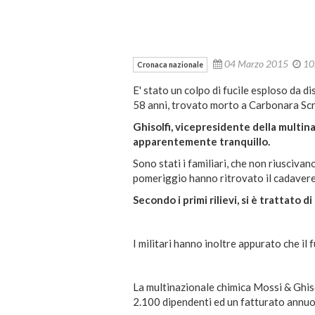
04 Marzo 2015
10
Cronaca nazionale
E' stato un colpo di fucile esploso da di
58 anni, trovato morto a Carbonara Scri
Ghisolfi, vicepresidente della multina
apparentemente tranquillo.
Sono stati i familiari, che non riuscivan
pomeriggio hanno ritrovato il cadavere d
Secondo i primi rilievi, si è trattato di
I militari hanno inoltre appurato che il 
La multinazionale chimica
Mossi & Ghiso
2.100 dipendenti ed un fatturato annuo di