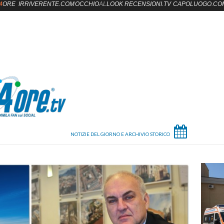
4
ORE
IRRIVERENTE.COM
OCCHIO
AL
LOOK
RECENSIONI.TV
CAPOLUOGO.CO