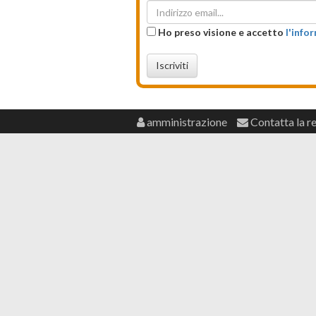
Ho preso visione e accetto
l'info
Iscriviti
amministrazione
Contatta la r