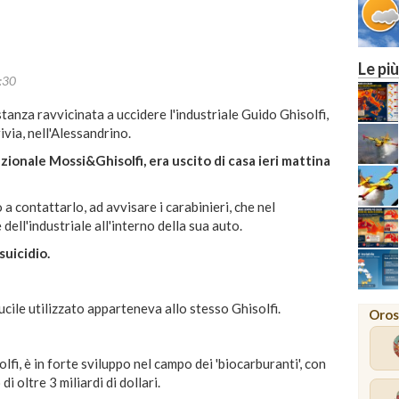
Le più
:30
stanza ravvicinata a uccidere l'industriale Guido Ghisolfi,
via, nell'Alessandrino.
zionale Mossi&Ghisolfi, era uscito di casa ieri mattina
o a contattarlo, ad avvisare i carabinieri, che nel
ell'industriale all'interno della sua auto.
 suicidio.
fucile utilizzato apparteneva allo stesso Ghisolfi.
Oros
lfi, è in forte sviluppo nel campo dei 'biocarburanti', con
 oltre 3 miliardi di dollari.