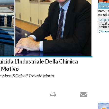
Crona
Rivoluz
mezzi e 
L'AQUI
mezzi d
ambulan
comm
uicida L'Industriale Della Chimica
Il Motivo
le Mossi&Ghisolf Trovato Morto