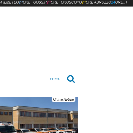
M
ILMETEO
24
ORE
GOSSIP
24
ORE
OROSCOPO
24
ORE
ABRUZZO
24
ORE.TV
Ultime Notizie