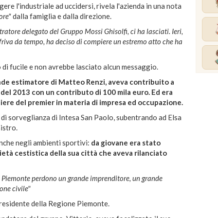
ere l'industriale ad uccidersi, rivela l'azienda in una nota
ore"
dalla famiglia e dalla direzione.
atore delegato del Gruppo Mossi Ghisolfi, ci ha lasciati. Ieri,
soffriva da tempo, ha deciso di compiere un estremo atto che ha
o di fucile e non avrebbe lasciato alcun messaggio.
ande estimatore di Matteo Renzi, aveva contribuito a
 del 2013 con un contributo di 100 mila euro. Ed era
liere del premier in materia di impresa ed occupazione.
 di sorveglianza di Intesa San Paolo, subentrando ad Elsa
istro.
nche negli ambienti sportivi:
da giovane era stato
età cestistica della sua città che aveva rilanciato
e il Piemonte perdono un grande imprenditore, un grande
ne civile"
presidente della Regione Piemonte.