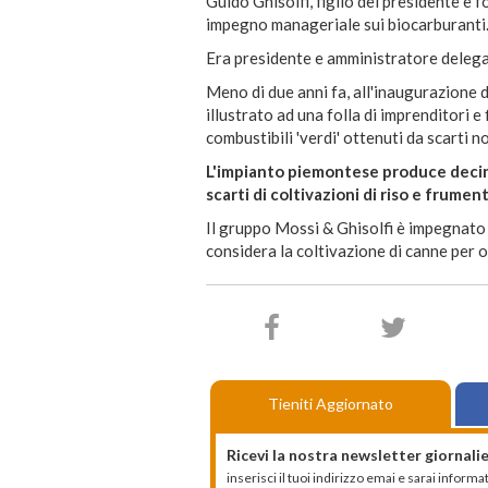
Guido Ghisolfi, figlio del presidente e 
impegno manageriale sui biocarburanti
Era presidente e amministratore delega
Meno di due anni fa, all'inaugurazione d
illustrato ad una folla di imprenditori e 
combustibili 'verdi' ottenuti da scarti n
L'impianto piemontese produce decine
scarti di coltivazioni di riso e frumen
Il gruppo Mossi & Ghisolfi è impegnato 
considera la coltivazione di canne per o
Tieniti Aggiornato
Ricevi la nostra newsletter giornalie
inserisci il tuoi indirizzo emai e sarai infor