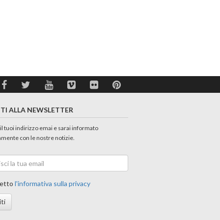
ITI ALLA NEWSLETTER
 il tuoi indirizzo emai e sarai informato
amente con le nostre notizie.
etto
l'informativa sulla privacy
iti