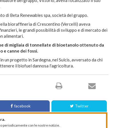
fondatore del gruppo, Vittorio, aveva focalizzato il suo
.
to di Beta Renewables spa, società del gruppo.
ella bioraffineria di Crescentino (Vercelli) aveva
finanzieri, le grandi possibilità di sviluppo e di mercato dei
on alimentari.
 di migliaia di tonnellate di bioetanolo ottenuto da
to e canne dei fossi.
in un progetto in Sardegna, nel Sulcis, avversato da chi
ttenere il biofuel dannosa l'agricoltura.
facebook
Twitter
ra.
mato periodicamente con le nostre notizie.