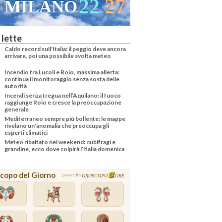
22
27
MILANO
VENEZI
 lette
Caldo record sull'Italia: il peggio deve ancora
arrivare, poi una possibile svolta meteo
Incendio tra Lucoli e Roio, massima allerta:
continua il monitoraggio senza sosta delle
autorità
Incendi senza tregua nell’Aquilano: il fuoco
raggiunge Roio e cresce la preoccupazione
generale
Mediterraneo sempre più bollente: le mappe
rivelano un'anomalia che preoccupa gli
esperti climatici
Meteo ribaltato nel weekend: nubifragi e
grandine, ecco dove colpirà l’Italia domenica
copo del Giorno
OROSCOPO
ORE
powered by