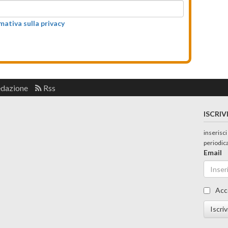
rmativa sulla privacy
edazione
Rss
ISCRIV
inserisci
periodic
Email
Acc
Iscriv