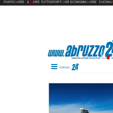
PUNTO
24
ORE
IL
24
ORE
TUTTOSPORT
24
ORE
ECONOMIA
24
ORE
CUCINA
2
Toggle navigation