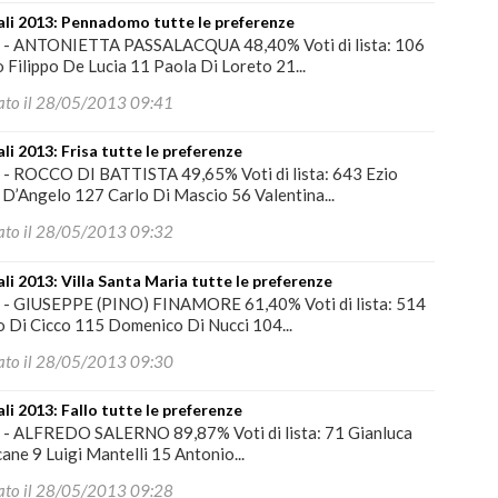
li 2013: Pennadomo tutte le preferenze
I
-
ANTONIETTA PASSALACQUA 48,40% Voti di lista: 106
o Filippo De Lucia 11 Paola Di Loreto 21...
ato il 28/05/2013 09:41
i 2013: Frisa tutte le preferenze
I
-
ROCCO DI BATTISTA 49,65% Voti di lista: 643 Ezio
D’Angelo 127 Carlo Di Mascio 56 Valentina...
ato il 28/05/2013 09:32
i 2013: Villa Santa Maria tutte le preferenze
I
-
GIUSEPPE (PINO) FINAMORE 61,40% Voti di lista: 514
o Di Cicco 115 Domenico Di Nucci 104...
ato il 28/05/2013 09:30
i 2013: Fallo tutte le preferenze
I
-
ALFREDO SALERNO 89,87% Voti di lista: 71 Gianluca
ane 9 Luigi Mantelli 15 Antonio...
ato il 28/05/2013 09:28