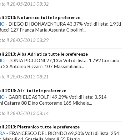
ato il 28/05/2013 08:32
i 2013: Notaresco tutte le preferenze
MO
-
DIEGO DI BONAVENTURA 43,37% Voti di lista: 1.931
Bucci 127 Franca Maria Assunta Cipollini...
ato il 28/05/2013 08:29
i 2013: Alba Adriatica tutte le preferenze
MO
-
TONIA PICCIONI 27,13% Voti di lista: 1.792 Corrado
i 23 Antonio Bizzarri 107 Massimiliano...
ato il 28/05/2013 08:21
i 2013: Atri tutte le preferenze
MO
-
GABRIELE ASTOLFI 49,29% Voti di lista: 3.514
i Catarra 88 Dino Centorame 165 Michele...
ato il 28/05/2013 08:14
i 2013: Pietranico tutte le preferenze
RA
-
FRANCESCO DEL BIONDO 69,20% Voti di lista: 254
 Marsili 41 Graziella Marsili 55 Biagio...