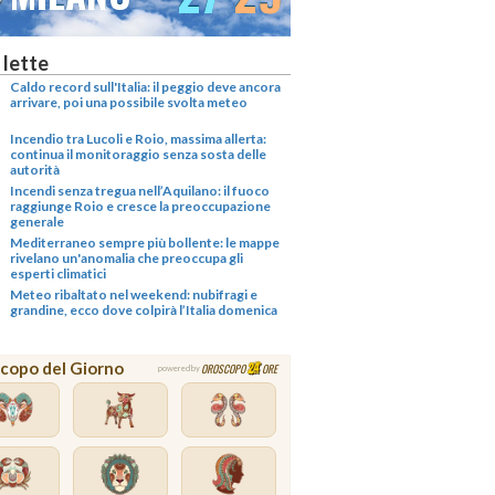
 lette
Caldo record sull'Italia: il peggio deve ancora
arrivare, poi una possibile svolta meteo
Incendio tra Lucoli e Roio, massima allerta:
continua il monitoraggio senza sosta delle
autorità
Incendi senza tregua nell’Aquilano: il fuoco
raggiunge Roio e cresce la preoccupazione
generale
Mediterraneo sempre più bollente: le mappe
rivelano un'anomalia che preoccupa gli
esperti climatici
Meteo ribaltato nel weekend: nubifragi e
grandine, ecco dove colpirà l’Italia domenica
copo del Giorno
OROSCOPO
ORE
powered by