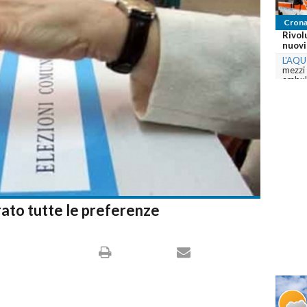
Crona
Abruz
Canad
L'AQU
Terama
Canada
com
ato tutte le preferenze