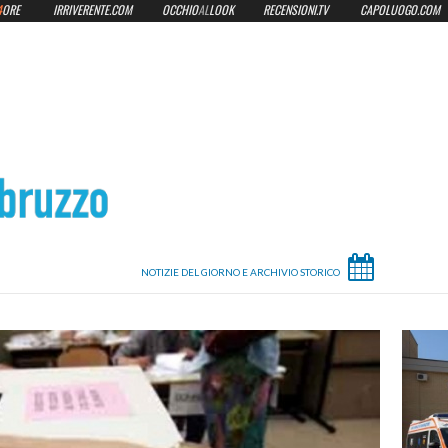
4
ORE
IRRIVERENTE.COM
OCCHIO
AL
LOOK
RECENSIONI.TV
CAPOLUOGO.COM