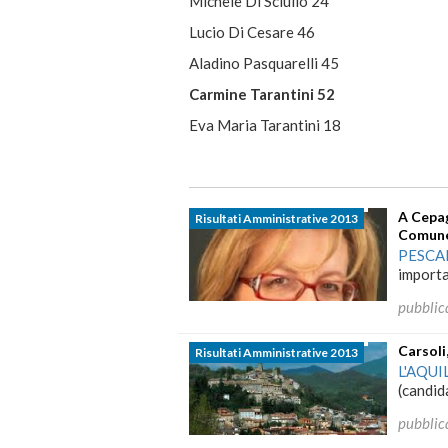
Michele Di Sciullo 24
Lucio Di Cesare 46
Aladino Pasquarelli 45
Carmine Tarantini 52
Eva Maria Tarantini 18
A Cepag
Risultati Amministrative 2013
Comun
PESCA
importa
pubblic
Carsoli
Risultati Amministrative 2013
L'AQUI
(candida
pubblic