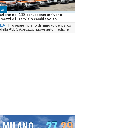
ca
zo brucia ancora, sei fronti attivi e
air mobilitati contro le fiamme
ILA
-
Dall’Aquilano al Pescarese e al
no, volontari, mezzi terrestri, elicotteri e
ir sono...
menta
28
30
VENEZIA