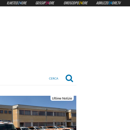
ILMETEO
24
ORE
GOSSIP
24
ORE
OROSCOPO
24
ORE
ABRUZZO
24
ORE.TV
Ultime Notizie