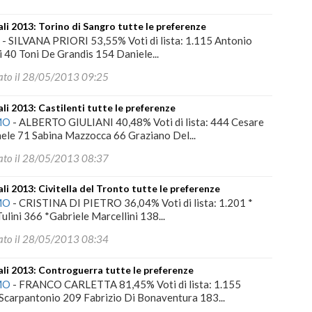
i 2013: Torino di Sangro tutte le preferenze
I
-
SILVANA PRIORI 53,55% Voti di lista: 1.115 Antonio
 40 Toni De Grandis 154 Daniele...
ato il 28/05/2013 09:25
i 2013: Castilenti tutte le preferenze
MO
-
ALBERTO GIULIANI 40,48% Voti di lista: 444 Cesare
ele 71 Sabina Mazzocca 66 Graziano Del...
ato il 28/05/2013 08:37
i 2013: Civitella del Tronto tutte le preferenze
MO
-
CRISTINA DI PIETRO 36,04% Voti di lista: 1.201 *
ulini 366 *Gabriele Marcellini 138...
ato il 28/05/2013 08:34
i 2013: Controguerra tutte le preferenze
MO
-
FRANCO CARLETTA 81,45% Voti di lista: 1.155
carpantonio 209 Fabrizio Di Bonaventura 183...