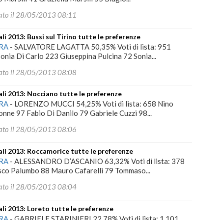
ato il 28/05/2013 08:11
i 2013: Bussi sul Tirino tutte le preferenze
RA
-
SALVATORE LAGATTA 50,35% Voti di lista: 951
onia Di Carlo 223 Giuseppina Pulcina 72 Sonia...
ato il 28/05/2013 08:08
i 2013: Nocciano tutte le preferenze
RA
-
LORENZO MUCCI 54,25% Voti di lista: 658 Nino
nne 97 Fabio Di Danilo 79 Gabriele Cuzzi 98...
ato il 28/05/2013 08:06
i 2013: Roccamorice tutte le preferenze
RA
-
ALESSANDRO D’ASCANIO 63,32% Voti di lista: 378
sco Palumbo 88 Mauro Cafarelli 79 Tommaso...
ato il 28/05/2013 08:04
i 2013: Loreto tutte le preferenze
RA
-
GABRIELE STARINIERI 22,78% Voti di lista: 1.101