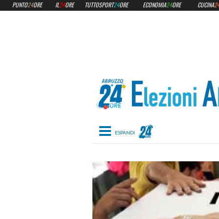
PUNTO
24
ORE
IL
24
ORE
TUTTOSPORT
24
ORE
ECONOMIA
24
ORE
CUCINA
2
Toggle navigation