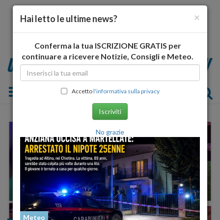
×
Hai letto le ultime news?
Conferma la tua ISCRIZIONE GRATIS per
continuare a ricevere Notizie, Consigli e Meteo.
Toggle navigation
Accetto
l'informativa sulla privacy
Iscriviti
No grazie
Meteo