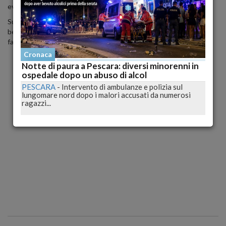
evitare la censura del social network fotografico.
Su instagram sono presenti anche tante foto con il giovane e
bellissimo compagno e del bambiono avuto da lui un anno e mezzo
fa, bellissimo anche quest'ultimo!
Cronaca
Notte di paura a Pescara: diversi minorenni in
ospedale dopo un abuso di alcol
PESCARA
-
Intervento di ambulanze e polizia sul
lungomare nord dopo i malori accusati da numerosi
ragazzi...