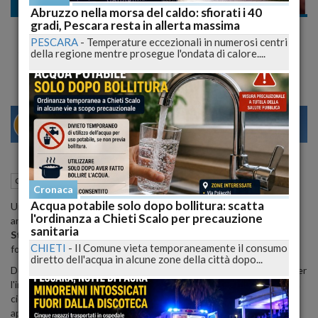
Cronaca nazionale
Abruzzo nella morsa del caldo: sfiorati i 40
gradi, Pescara resta in allerta massima
Dayane Mello Tutta Nuda con il Seno Nuovo
PESCARA
-
Temperature eccezionali in numerosi centri
su Instagram GUARDA
della regione mentre prosegue l'ondata di calore....
29
31
MILANO
10 Marzo 2015
11:25
Cronaca nazionale
Cronaca
Acqua potabile solo dopo bollitura: scatta
Una sorpresa gradita a tutti i followers della bellissima modella
l'ordinanza a Chieti Scalo per precauzione
argentina
Dayane Mello
che dopo il successo a "
Ballando con le
sanitaria
Stelle
" ha decuplicato i suoi fans ed è tornata a spogliarsi per i
CHIETI
-
Il Comune vieta temporaneamente il consumo
fotografi ed in marchi più ambiti del mondo.
diretto dell'acqua in alcune zone della città dopo...
Dopo la settimana della moda a
Milano
in cui ha dato "scandalo" per
l'intervento al seno fatto così di recente che ancora presentava la
cicatrice, è tornata sui social più bollente che mai in foto in cui
appare completamente
nuda
"coperta" solo da alcuni stickers per