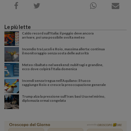
Le più lette
Caldo record sull'Italia: il peggio deve ancora
arrivare, poi una possibile svolta meteo
Incendio tra Lucoli e Roio, massima allerta: continua
il monitoraggio senza sosta delle autorità
Meteo ribaltato nel weekend: nubifragi e grandine,
ecco dove colpirà l’Italia domenica
Incendi senza tregua nell’Aquilano: il fuoco
raggiunge Roio e cresce la preoccupazione generale
Trump alza la pressione sull’Iran: basi Usa nel mirino,
diplomazia ormai congelata
Oroscopo del Giorno
powered by
OROSCOPO
ORE