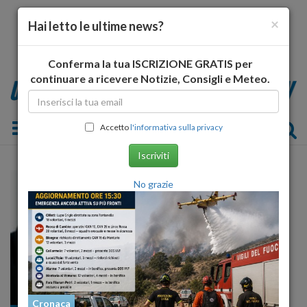
×
Hai letto le ultime news?
Conferma la tua ISCRIZIONE GRATIS per
continuare a ricevere Notizie, Consigli e Meteo.
Toggle navigation
Accetto
l'informativa sulla privacy
Iscriviti
No grazie
Cronaca