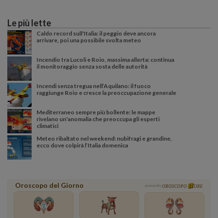
Le più lette
Caldo record sull'Italia: il peggio deve ancora
arrivare, poi una possibile svolta meteo
Incendio tra Lucoli e Roio, massima allerta: continua
il monitoraggio senza sosta delle autorità
Incendi senza tregua nell’Aquilano: il fuoco
raggiunge Roio e cresce la preoccupazione generale
Mediterraneo sempre più bollente: le mappe
rivelano un'anomalia che preoccupa gli esperti
climatici
Meteo ribaltato nel weekend: nubifragi e grandine,
ecco dove colpirà l’Italia domenica
Oroscopo del Giorno
powered by
OROSCOPO
ORE