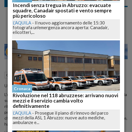
Cronaca nazionale
Incendi senza tregua in Abruzzo: evacuate
squadre, Canadair spostati e vento sempre
Diego Dalla Palma Racconta il Suo Dramma:
più pericoloso
"Sono Molto Malato, Scelgo l'Eutanasia"
L'AQUILA
-
Il nuovo aggiornamento delle 15:30
fotografa un'emergenza ancora aperta: Canadair,
elicotteri,...
27
29
MILANO
21 Aprile 2015
06:32
Cronaca nazionale
Un fulmine a ciel sereno per il make up artist Diego Dalla Palma.
Cronaca
L'uomo è da tempo malato ed ha programmato già la sua dipartita, la
Rivoluzione nel 118 abruzzese: arrivano nuovi
mezzi e il servizio cambia volto
sua eutanasia: «Ho reso pubblica più di una volta questa mia
definitivamente
riflessione e sono da anni iscritto ad EXIT, proprio perché voglio
programmare lo spegnimento del mio esistere. Qualcuno vuole
L'AQUILA
-
Prosegue il piano di rinnovo del parco
mezzi della ASL 1 Abruzzo: nuove auto mediche,
chiamarlo suicidio? E allora, accidenti!, chiamiamolo suicidio! Per me,
ambulanze e...
ha un diverso significato».