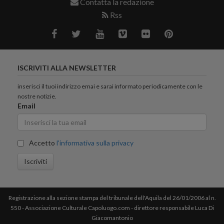
Contatta la redazione
Rss
ISCRIVITI ALLA NEWSLETTER
inserisci il tuoi indirizzo emai e sarai informato periodicamente con le
nostre notizie.
Email
Accetto
l'informativa sulla privacy
Iscriviti
Registrazione alla sezione stampa del tribunale dell'Aquila del 26/01/2006 al n.
550 - Associazione Culturale Capoluogo.com - direttore responsabile Luca Di
Giacomantonio