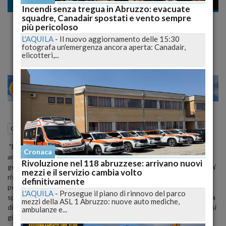
Cronaca
Incendi senza tregua in Abruzzo: evacuate
squadre, Canadair spostati e vento sempre
Dimissioni Zavattaro, Olivieri, manager
più pericoloso
risulta indifendibile
L'AQUILA
-
Il nuovo aggiornamento delle 15:30
fotografa un'emergenza ancora aperta: Canadair,
elicotteri,...
27
29
MILANO
15 Maggio 2015
14:51
Cronaca
Chieti (CH)
"E' proprio vero che la politica ha perso il senso della misura, se si
Cronaca
arriva a difendere, in ragione di una non ben identificato motivo, la
Rivoluzione nel 118 abruzzese: arrivano nuovi
gestione di un direttore generale, Zavattaro, che alla quasi totalita'
mezzi e il servizio cambia volto
risulta indifendibile. Ed e' strano che questa difesa venga fatta da
definitivamente
persone, quali Febbo e Di Stefano, che al tempo di Chiodi erano
L'AQUILA
-
Prosegue il piano di rinnovo del parco
spesso critici con Zavattaro e con lo stesso ex presidente, a causa
mezzi della ASL 1 Abruzzo: nuove auto mediche,
di una conduzione della Asl di Lanciano Vasto Chieti che loro stessi
ambulanze e...
giudicavano non adeguata. Certo, per difendere Zavattaro ce ne