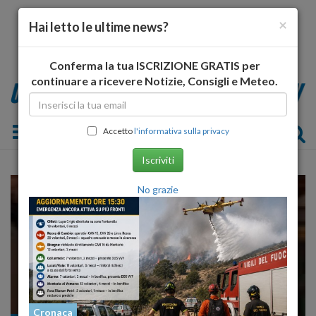
×
Hai letto le ultime news?
Conferma la tua ISCRIZIONE GRATIS per
continuare a ricevere Notizie, Consigli e Meteo.
Toggle navigation
Accetto
l'informativa sulla privacy
Iscriviti
No grazie
Cronaca