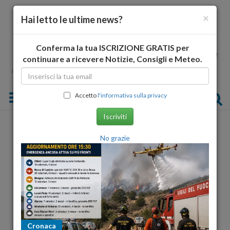
×
Hai letto le ultime news?
Conferma la tua ISCRIZIONE GRATIS per
continuare a ricevere Notizie, Consigli e Meteo.
Toggle navigation
Accetto
l'informativa sulla privacy
Iscriviti
No grazie
Cronaca