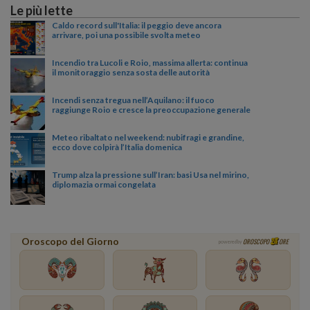
Le più lette
Caldo record sull'Italia: il peggio deve ancora
arrivare, poi una possibile svolta meteo
Incendio tra Lucoli e Roio, massima allerta: continua
il monitoraggio senza sosta delle autorità
Incendi senza tregua nell’Aquilano: il fuoco
raggiunge Roio e cresce la preoccupazione generale
Meteo ribaltato nel weekend: nubifragi e grandine,
ecco dove colpirà l’Italia domenica
Trump alza la pressione sull’Iran: basi Usa nel mirino,
diplomazia ormai congelata
Oroscopo del Giorno
OROSCOPO
ORE
powered by