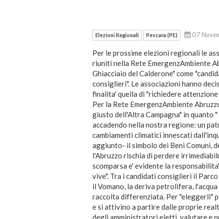
07 Nove
Elezioni Regionali
Pescara (PE)
Per le prossime elezioni regionali le ass
riuniti nella Rete EmergenzAmbiente Ab
Ghiacciaio del Calderone" come "candida
consiglieri". Le associazioni hanno deciso
finalita' quella di "richiedere attenzione
Per la Rete EmergenzAmbiente Abruzzo, I
giusto dell'Altra Campagna" in quanto " 
accadendo nella nostra regione: un pat
cambiamenti climatici innescati dall'inq
aggiunto- il simbolo dei Beni Comuni, del
l'Abruzzo rischia di perdere irrimediabi
scomparsa e' evidente la responsabilita' d
vive". Tra i candidati consiglieri il Parc
il Vomano, la deriva petrolifera, l'acqua 
raccolta differenziata. Per "eleggerli" p
e si attivino a partire dalle proprie realt
degli amministratori eletti, valutare e 