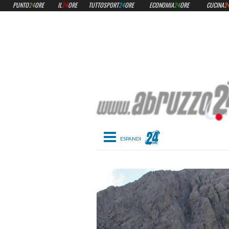
PUNTO
24
ORE
IL
24
ORE
TUTTOSPORT
24
ORE
ECONOMIA
24
ORE
CUCINA
2
Toggle navigation