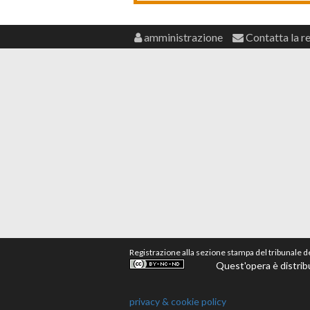
amministrazione
Contatta la r
Registrazione alla sezione stampa del tribunale 
Quest'opera è distrib
privacy & cookie policy