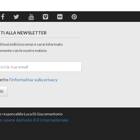
ITI ALLA NEWSLETTER
 il tuoi indirizzo emai e sarai informato
amente con le nostre notizie.
etto
l'informativa sulla privacy
iti
ore responsabile Luca Di Giacomantonio
opere derivate 4.0 Internazionale.