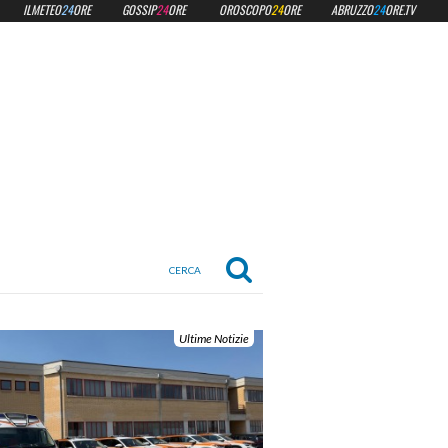
ILMETEO
24
ORE
GOSSIP
24
ORE
OROSCOPO
24
ORE
ABRUZZO
24
ORE.TV
Ultime Notizie