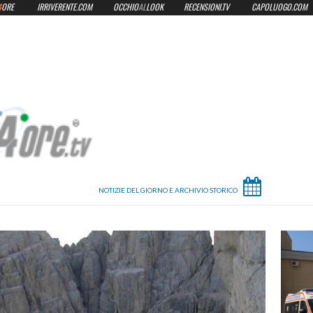
4
ORE
IRRIVERENTE.COM
OCCHIO
AL
LOOK
RECENSIONI.TV
CAPOLUOGO.COM