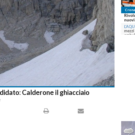
Crona
Rivol
nuovi 
L'AQU
mezzi
ambula
com
ndidato: Calderone il ghiacciaio
i