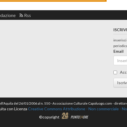
edazione
Rss
ISCRIV
inserisci
periodic
Email
Acc
Iscriv
dell'Aquila del 26/01/2006 al n. 550 - Associazione Culturale Capoluogo.com - dirett
uita con Licenza
Creative Commons Attribuzione - Non commerciale - Non 
©copyright
PUNTO
24
ORE