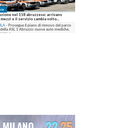
ca
uzione nel 118 abruzzese: arrivano
mezzi e il servizio cambia volto...
ILA
-
Prosegue il piano di rinnovo del parco
 della ASL 1 Abruzzo: nuove auto mediche,
nze e...
menta
22
25
MILANO