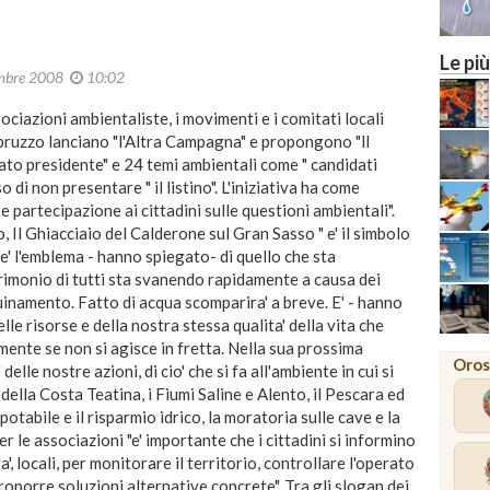
Le più
mbre 2008
10:02
ociazioni ambientaliste, i movimenti e i comitati locali
ruzzo lanciano "l'Altra Campagna" e propongono "ll
to presidente" e 24 temi ambientali come " candidati
 di non presentare " il listino". L'iniziativa ha come
 e partecipazione ai cittadini sulle questioni ambientali".
l Ghiacciaio del Calderone sul Gran Sasso " e' il simbolo
e' l'emblema - hanno spiegato- di quello che sta
rimonio di tutti sta svanendo rapidamente a causa dei
uinamento. Fatto di acqua scomparira' a breve. E' - hanno
le risorse e della nostra stessa qualita' della vita che
lmente se non si agisce in fretta. Nella sua prossima
Oros
elle nostre azioni, di cio' che si fa all'ambiente in cui si
o della Costa Teatina, i Fiumi Saline e Alento, il Pescara ed
potabile e il risparmio idrico, la moratoria sulle cave e la
er le associazioni "e' importante che i cittadini si informino
a', locali, per monitorare il territorio, controllare l'operato
proporre soluzioni alternative concrete". Tra gli slogan dei