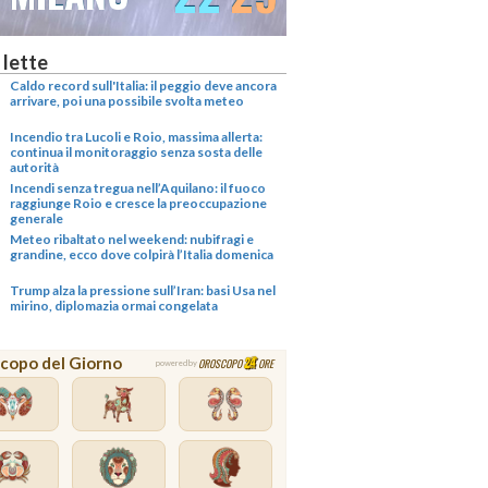
 lette
Caldo record sull'Italia: il peggio deve ancora
arrivare, poi una possibile svolta meteo
Incendio tra Lucoli e Roio, massima allerta:
continua il monitoraggio senza sosta delle
autorità
Incendi senza tregua nell’Aquilano: il fuoco
raggiunge Roio e cresce la preoccupazione
generale
Meteo ribaltato nel weekend: nubifragi e
grandine, ecco dove colpirà l’Italia domenica
Trump alza la pressione sull’Iran: basi Usa nel
mirino, diplomazia ormai congelata
copo del Giorno
OROSCOPO
ORE
powered by