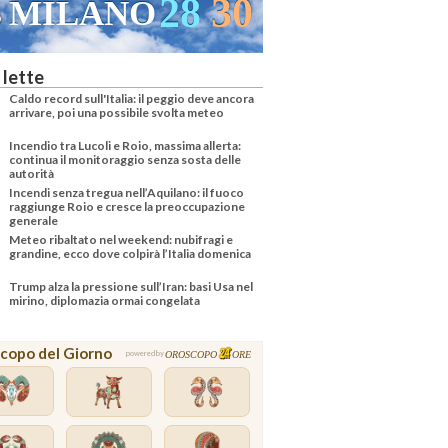
28
30
MILANO
VENEZ
 lette
Caldo record sull'Italia: il peggio deve ancora
arrivare, poi una possibile svolta meteo
Incendio tra Lucoli e Roio, massima allerta:
continua il monitoraggio senza sosta delle
autorità
Incendi senza tregua nell’Aquilano: il fuoco
raggiunge Roio e cresce la preoccupazione
generale
Meteo ribaltato nel weekend: nubifragi e
grandine, ecco dove colpirà l’Italia domenica
Trump alza la pressione sull’Iran: basi Usa nel
mirino, diplomazia ormai congelata
copo del Giorno
OROSCOPO
ORE
powered by