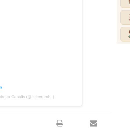
m
abetta Canalis (@littlecrumb_)