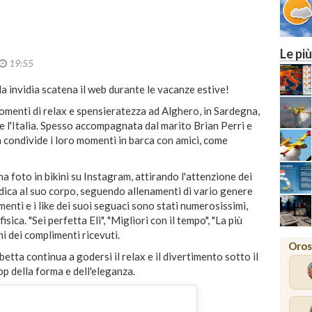
Le più
19:55
da invidia scatena il web durante le vacanze estive!
omenti di relax e spensieratezza ad Alghero, in Sardegna,
e l'Italia. Spesso accompagnata dal marito Brian Perri e
ta condivide i loro momenti in barca con amici, come
 foto in bikini su Instagram, attirando l'attenzione dei
dica al suo corpo, seguendo allenamenti di vario genere
mmenti e i like dei suoi seguaci sono stati numerosissimi,
sica. "Sei perfetta Eli", "Migliori con il tempo", "La più
ni dei complimenti ricevuti.
Oros
etta continua a godersi il relax e il divertimento sotto il
p della forma e dell'eleganza.