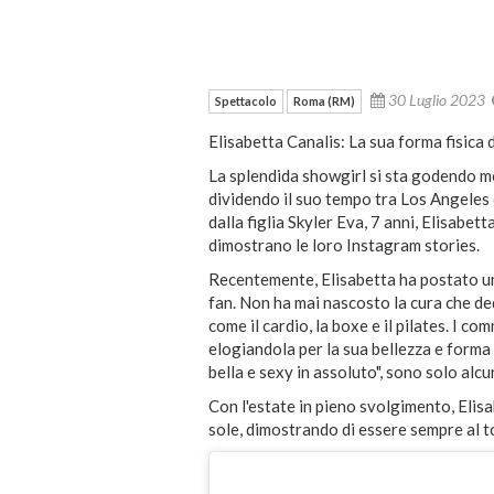
30 Luglio 2023
Spettacolo
Roma (RM)
Elisabetta Canalis: La sua forma fisica 
La splendida showgirl si sta godendo m
dividendo il suo tempo tra Los Angeles 
dalla figlia Skyler Eva, 7 anni, Elisabet
dimostrano le loro Instagram stories.
Recentemente, Elisabetta ha postato una
fan. Non ha mai nascosto la cura che de
come il cardio, la boxe e il pilates. I co
elogiandola per la sua bellezza e forma fi
bella e sexy in assoluto", sono solo alcu
Con l'estate in pieno svolgimento, Elisab
sole, dimostrando di essere sempre al to