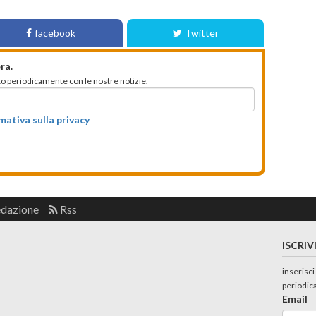
facebook
Twitter
ra.
mato periodicamente con le nostre notizie.
rmativa sulla privacy
edazione
Rss
ISCRIV
inserisci
periodic
Email