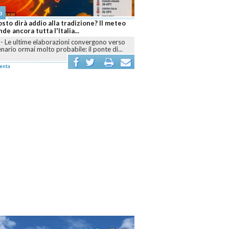
o
Meteo
sto dirà addio alla tradizione? Il meteo
Caldo estremo, Mediterraneo
de ancora tutta l'Italia...
rischia davvero l’Italia nelle 
-
Le ultime elaborazioni convergono verso
ROMA
-
L’anticiclone africano 
nario ormai molto probabile: il ponte di...
il mare supera valori ecceziona
l’energia...
enta
commenta