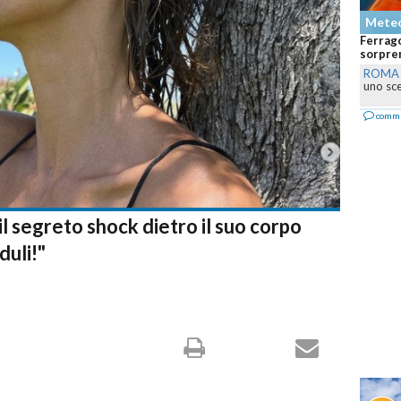
Mete
Ferrago
sorpren
ROMA
uno sce
comm
il segreto shock dietro il suo corpo
duli!"