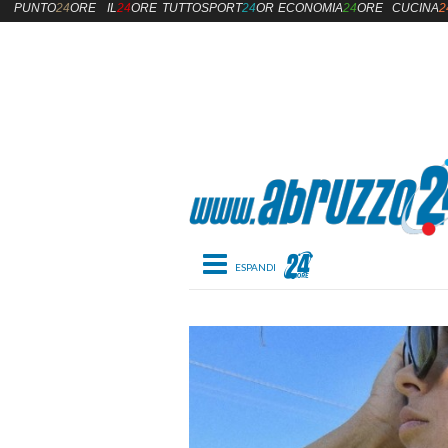
PUNTO
24
ORE
IL
24
ORE
TUTTOSPORT
24
ORE
ECONOMIA
24
ORE
CUCINA
2
Toggle navigation