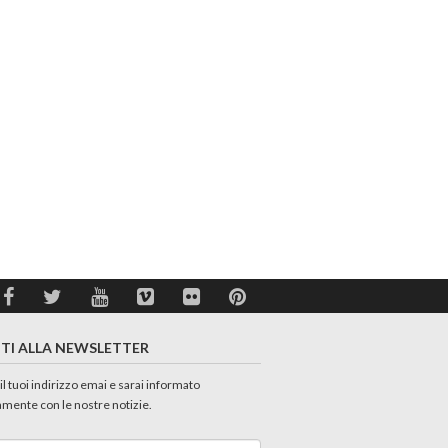
ITI ALLA NEWSLETTER
 il tuoi indirizzo emai e sarai informato
amente con le nostre notizie.