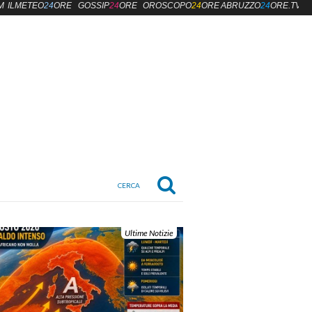
M
ILMETEO
24
ORE
GOSSIP
24
ORE
OROSCOPO
24
ORE
ABRUZZO
24
ORE.TV
Ultime Notizie