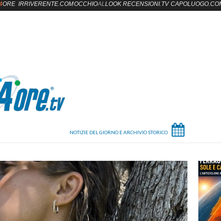
4
ORE
IRRIVERENTE.COM
OCCHIO
AL
LOOK
RECENSIONI.TV
CAPOLUOGO.CO