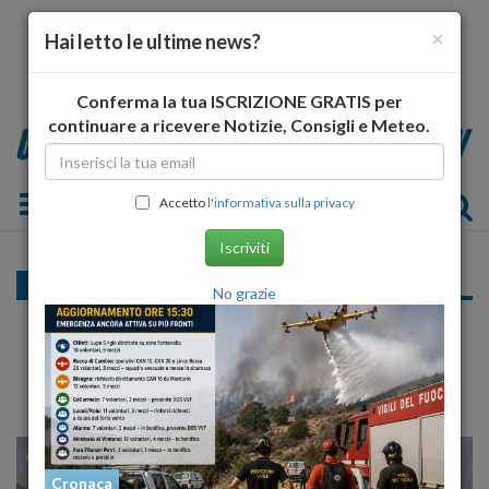
×
Hai letto le ultime news?
Conferma la tua ISCRIZIONE GRATIS per
continuare a ricevere Notizie, Consigli e Meteo.
Toggle navigation
Accetto
l'informativa sulla privacy
Iscriviti
Cronaca
No grazie
Escursionista romano disperso sul Gran
Sasso
23
25
MILANO
Cronaca