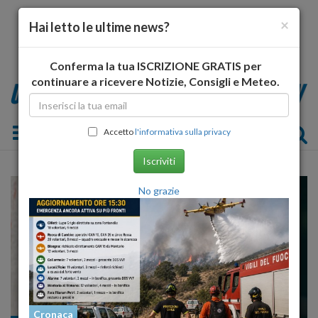
×
Hai letto le ultime news?
Conferma la tua ISCRIZIONE GRATIS per
continuare a ricevere Notizie, Consigli e Meteo.
Toggle navigation
Accetto
l'informativa sulla privacy
Iscriviti
No grazie
Cronaca