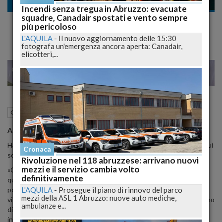
Cronaca nazionale
Incendi senza tregua in Abruzzo: evacuate
squadre, Canadair spostati e vento sempre
Grave Lutto per Alessandra Amoroso
più pericoloso
L'AQUILA
-
Il nuovo aggiornamento delle 15:30
fotografa un'emergenza ancora aperta: Canadair,
elicotteri,...
22
23
MILANO
14 Marzo 2015
18:45
Cronaca nazionale
Alessandra Amoroso
è stata colpita oggi da un lutto gravissimo.
Ha così voluto condividere il suo dolore con i fan che la seguono sui
Cronaca
social network.
Rivoluzione nel 118 abruzzese: arrivano nuovi
mezzi e il servizio cambia volto
«Oggi è uno di quei giorni dove vorresti mandare a quel paese
definitivamente
qualsiasi persona e anche la vita perché a volte è davvero ingiusta
L'AQUILA
-
Prosegue il piano di rinnovo del parco
poi però,penso che la mia famiglia ha bisogno di me, penso che la
mezzi della ASL 1 Abruzzo: nuove auto mediche,
vita,se vissuta come si deve, è così bella e penso anche che ognuno
ambulanze e...
di noi abbia il proprio disegno di vita e che anche la morte ci può
insegnare».