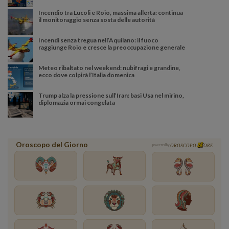
Incendio tra Lucoli e Roio, massima allerta: continua
il monitoraggio senza sosta delle autorità
Incendi senza tregua nell’Aquilano: il fuoco
raggiunge Roio e cresce la preoccupazione generale
Meteo ribaltato nel weekend: nubifragi e grandine,
ecco dove colpirà l’Italia domenica
Trump alza la pressione sull’Iran: basi Usa nel mirino,
diplomazia ormai congelata
Oroscopo del Giorno
powered by
OROSCOPO
ORE