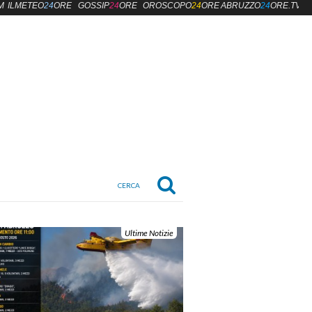
M
ILMETEO
24
ORE
GOSSIP
24
ORE
OROSCOPO
24
ORE
ABRUZZO
24
ORE.TV
Ultime Notizie