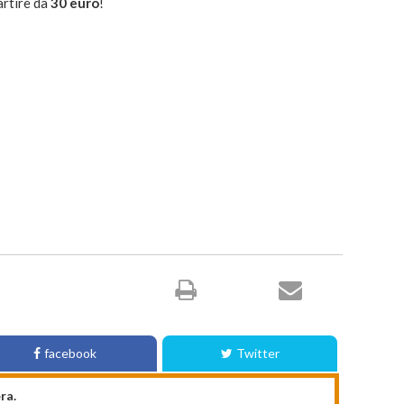
partire da
30 euro
!
facebook
Twitter
ra.