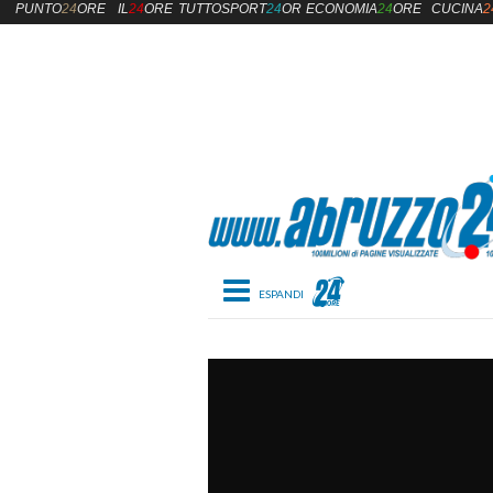
PUNTO
24
ORE
IL
24
ORE
TUTTOSPORT
24
ORE
ECONOMIA
24
ORE
CUCINA
2
Toggle navigation