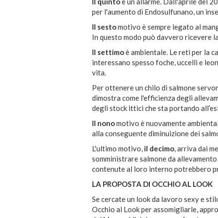
Il quinto
è un allarme. Dall'aprile del 
per l'aumento di Endosulfunano, un insett
Il sesto
motivo è sempre legato al mangi
In questo modo può davvero ricevere la
Il settimo
è ambientale. Le reti per la c
interessano spesso foche, uccelli e leo
vita.
Per ottenere un chilo di salmone servono
dimostra come l'efficienza degli alleva
degli stock ittici che sta portando all’e
Il nono
motivo è nuovamente ambientale
alla conseguente diminuizione dei salmo
L'ultimo motivo,
il decimo
, arriva dai 
somministrare salmone da allevamento ai 
contenute al loro interno potrebbero pr
LA PROPOSTA DI OCCHIO AL LOOK
Se cercate un look da lavoro sexy e stil
Occhio al Look per assomigliarle, appr