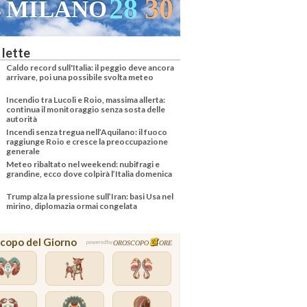
28
30
MILANO
 lette
Caldo record sull'Italia: il peggio deve ancora
arrivare, poi una possibile svolta meteo
Incendio tra Lucoli e Roio, massima allerta:
continua il monitoraggio senza sosta delle
autorità
Incendi senza tregua nell’Aquilano: il fuoco
raggiunge Roio e cresce la preoccupazione
generale
Meteo ribaltato nel weekend: nubifragi e
grandine, ecco dove colpirà l’Italia domenica
Trump alza la pressione sull’Iran: basi Usa nel
mirino, diplomazia ormai congelata
copo del Giorno
OROSCOPO
ORE
powered by