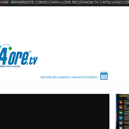
4
ORE
IRRIVERENTE.COM
OCCHIO
AL
LOOK
RECENSIONI.TV
CAPOLUOGO.CO