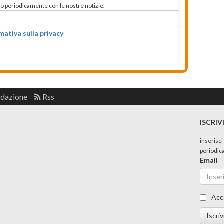
mato periodicamente con le nostre notizie.
rmativa sulla privacy
edazione
Rss
ISCRIV
inserisci
periodic
Email
Acc
Iscriv