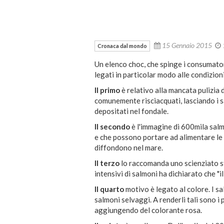
15 Gennaio 2015
Cronaca dal mondo
Un elenco choc, che spinge i consumat
legati in particolar modo alle condizion
Il primo
è relativo alla mancata pulizia 
comunemente risciacquati, lasciando i sa
depositati nel fondale.
Il secondo
è l'immagine di 600mila salm
e che possono portare ad alimentare le 
diffondono nel mare.
Il terzo
lo raccomanda uno scienziato st
intensivi di salmoni ha dichiarato che "
Il quarto
motivo è legato al colore. I s
salmoni selvaggi. A renderli tali sono i
aggiungendo del colorante rosa.