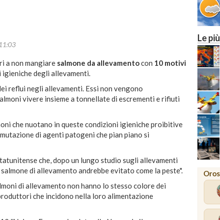
Le più
11:03
ori a non mangiare
salmone da allevamento
con
10 motivi
i igieniche degli allevamenti.
dei reflui negli allevamenti. Essi non vengono
lmoni vivere insieme a tonnellate di escrementi e rifiuti
oni che nuotano in queste condizioni igieniche proibitive
mutazione di agenti patogeni che pian piano si
atunitense che, dopo un lungo studio sugli allevamenti
il salmone di allevamento andrebbe evitato come la peste".
Oros
almoni di allevamento non hanno lo stesso colore dei
 produttori che incidono nella loro alimentazione