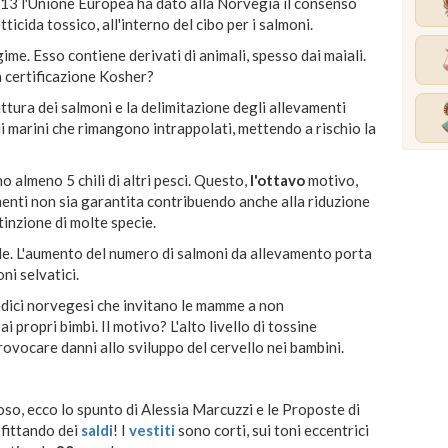
2013 l'Unione Europea ha dato alla Norvegia il consenso
icida tossico, all'interno del cibo per i salmoni.
me. Esso contiene derivati di animali, spesso dai maiali.
 certificazione Kosher?
attura dei salmoni e la delimitazione degli allevamenti
ni marini che rimangono intrappolati, mettendo a rischio la
 almeno 5 chili di altri pesci. Questo,
l'ottavo
motivo,
menti non sia garantita contribuendo anche alla riduzione
stinzione di molte specie.
. L'aumento del numero di salmoni da allevamento porta
ni selvatici.
medici norvegesi che invitano le mamme a non
propri bimbi. Il motivo? L'alto livello di tossine
ovocare danni allo sviluppo del cervello nei bambini.
oso, ecco lo spunto di Alessia Marcuzzi e le Proposte di
ofittando dei
saldi
! I
vestiti
sono corti, sui toni eccentrici