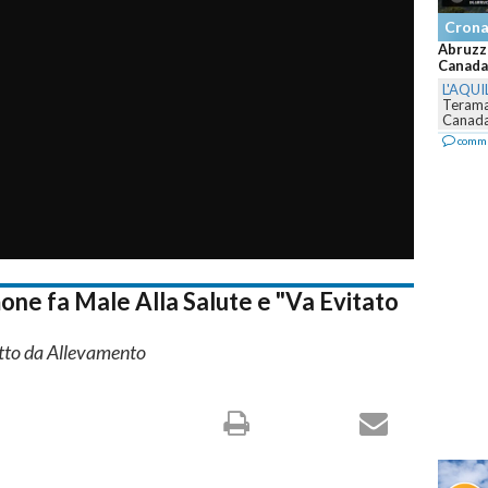
Cron
Abruzzo
Canadai
L'AQUI
Teraman
Canadai
comm
lmone fa Male Alla Salute e "Va Evitato
otto da Allevamento