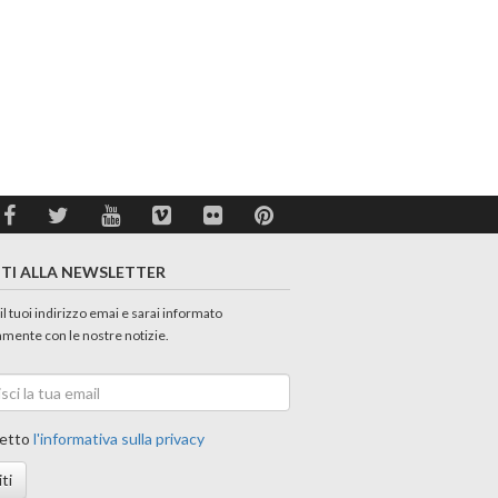
ITI ALLA NEWSLETTER
 il tuoi indirizzo emai e sarai informato
amente con le nostre notizie.
etto
l'informativa sulla privacy
iti