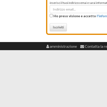
inserisci il tuoi indirizzo emai e sarai infor
Ho preso visione e accetto
l'info
Iscriviti
amministrazione
Contatta la r