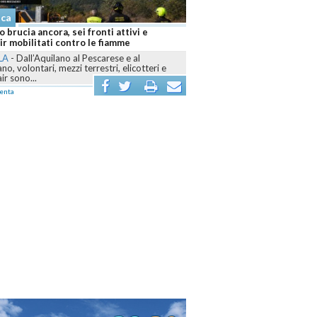
aca
 brucia ancora, sei fronti attivi e
r mobilitati contro le fiamme
LA
-
Dall’Aquilano al Pescarese e al
o, volontari, mezzi terrestri, elicotteri e
r sono...
enta