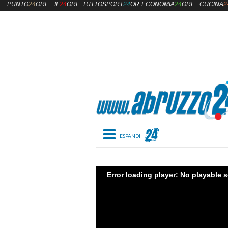
PUNTO
24
ORE
IL
24
ORE
TUTTOSPORT
24
ORE
ECONOMIA
24
ORE
CUCINA
2
Toggle navigation
Error loading player: No playable 