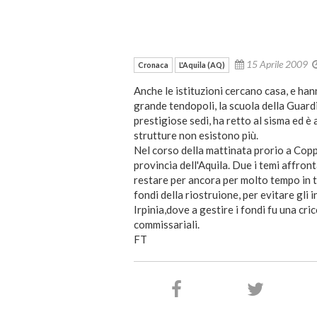
15 Aprile 2009
Cronaca
L'Aquila (AQ)
Anche le istituzioni cercano casa, e han
grande tendopoli, la scuola della Guardi
prestigiose sedi, ha retto al sisma ed è 
strutture non esistono più.
Nel corso della mattinata prorio a Coppit
provincia dell'Aquila. Due i temi affron
restare per ancora per molto tempo in t
fondi della riostruione, per evitare gli 
Irpinia,dove a gestire i fondi fu una cri
commissariali.
FT