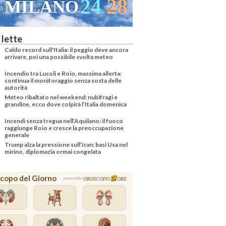
24
28
MILANO
 lette
Caldo record sull'Italia: il peggio deve ancora
arrivare, poi una possibile svolta meteo
Incendio tra Lucoli e Roio, massima allerta:
continua il monitoraggio senza sosta delle
autorità
Meteo ribaltato nel weekend: nubifragi e
grandine, ecco dove colpirà l’Italia domenica
Incendi senza tregua nell’Aquilano: il fuoco
raggiunge Roio e cresce la preoccupazione
generale
Trump alza la pressione sull’Iran: basi Usa nel
mirino, diplomazia ormai congelata
copo del Giorno
OROSCOPO
ORE
powered by