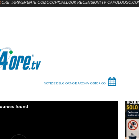
4
ORE
IRRIVERENTE.COM
OCCHIO
AL
LOOK
RECENSIONI.TV
CAPOLUOGO.CO
sources found