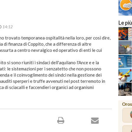
Le più
14:12
no trovato temporanea ospitalità nella loro, per così dire,
a di finanza di Coppito, che a differenza di altre
assurta a centro nevralgico ed operativo di enti le cui
o si sono riuniti i sindaci dell'aquilano l'Ance e e la
tati: le sistemazioni per i senzatetto che non possono
enda e il coinvoglimento dei sindci nella gestione dei
inauditi sperperi e truffe avvenuti nel post terremoto in
cca di sciacalli e faccendieri organici ad organismi
Oros