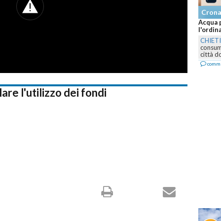
Cron
Acqua p
l'ordin
CHIET
consumo
città d
comm
are l'utilizzo dei fondi