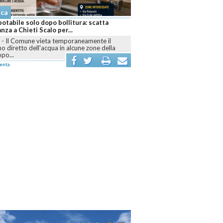
aca
otabile solo dopo bollitura: scatta
anza a Chieti Scalo per...
I
-
Il Comune vieta temporaneamente il
 diretto dell'acqua in alcune zone della
opo...
enta