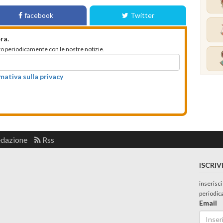
facebook
Twitter
ra.
mato periodicamente con le nostre notizie.
rmativa sulla privacy
edazione
Rss
ISCRIV
inserisci
periodic
Email