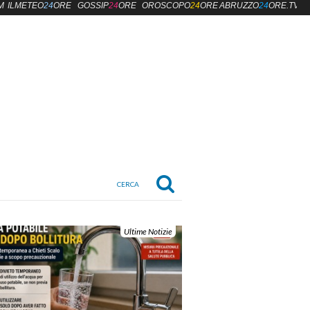
M
ILMETEO
24
ORE
GOSSIP
24
ORE
OROSCOPO
24
ORE
ABRUZZO
24
ORE.TV
Ultime Notizie