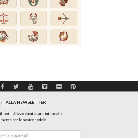
ITI ALLA NEWSLETTER
 il tuoi indirizzo emai e sarai informato
amente con le nostre notizie.