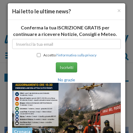
×
Hai letto le ultime news?
Conferma la tua ISCRIZIONE GRATIS per
continuare a ricevere Notizie, Consigli e Meteo.
Toggle navigation
Accetto
l'informativa sulla privacy
Iscriviti
Cronaca
No grazie
Idv, sabato 21 marzo quinto congresso
regionale
Ore 9.30 hotel Canadian, strada statale 17 località Casermette
Cronaca