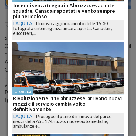
27
29
MILANO
Incendi senza tregua in Abruzzo: evacuate
squadre, Canadair spostati e vento sempre
più pericoloso
L'AQUILA
-
Il nuovo aggiornamento delle 15:30
19 Marzo 2015
12:45
Cronaca
L'Aquila (AQ)
fotografa un'emergenza ancora aperta: Canadair,
elicotteri,...
Si terrà sabato 21 marzo alle ore 9.30 presso l’Hotel
Canadian, strada statale 17 località Casermette (Aq), il
quinto congresso regionale dell’Italia dei Valori.
Alla manifestazione parteciperanno, tra gli altri, il
Commissario regionale e responsabile nazionale
dell'organizzazione Luciano Pisanello e il
vicepresidente del Consiglio regionale Lucrezio
Cronaca
Paolini. Previsto intervento del segretario nazionale
Rivoluzione nel 118 abruzzese: arrivano nuovi
Ignazio Messina.
mezzi e il servizio cambia volto
definitivamente
L'AQUILA
-
Prosegue il piano di rinnovo del parco
mezzi della ASL 1 Abruzzo: nuove auto mediche,
ambulanze e...