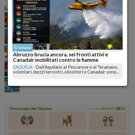
Le più lette
Caldo record sull'Italia: il peggio deve ancora
arrivare, poi una possibile svolta meteo
Incendio tra Lucoli e Roio, massima allerta: continua
il monitoraggio senza sosta delle autorità
Incendi senza tregua nell’Aquilano: il fuoco
Cronaca
raggiunge Roio e cresce la preoccupazione generale
Abruzzo brucia ancora, sei fronti attivi e
Canadair mobilitati contro le fiamme
Mediterraneo sempre più bollente: le mappe
L'AQUILA
-
Dall’Aquilano al Pescarese e al Teramano,
rivelano un'anomalia che preoccupa gli esperti
volontari, mezzi terrestri, elicotteri e Canadair sono...
climatici
Meteo ribaltato nel weekend: nubifragi e grandine,
ecco dove colpirà l’Italia domenica
Oroscopo del Giorno
powered by
OROSCOPO
ORE