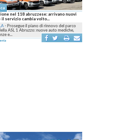
aca
ione nel 118 abruzzese: arrivano nuovi
 il servizio cambia volto...
LA
-
Prosegue il piano di rinnovo del parco
della ASL 1 Abruzzo: nuove auto mediche,
ze e...
enta