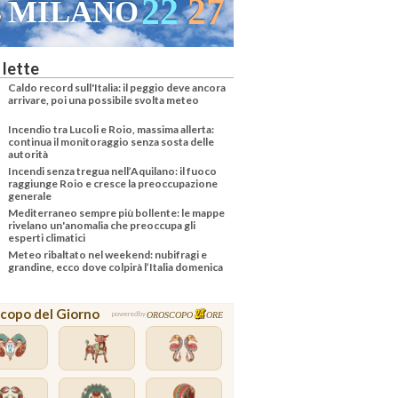
22
27
MILANO
 lette
Caldo record sull'Italia: il peggio deve ancora
arrivare, poi una possibile svolta meteo
Incendio tra Lucoli e Roio, massima allerta:
continua il monitoraggio senza sosta delle
autorità
Incendi senza tregua nell’Aquilano: il fuoco
raggiunge Roio e cresce la preoccupazione
generale
Mediterraneo sempre più bollente: le mappe
rivelano un'anomalia che preoccupa gli
esperti climatici
Meteo ribaltato nel weekend: nubifragi e
grandine, ecco dove colpirà l’Italia domenica
copo del Giorno
OROSCOPO
ORE
powered by