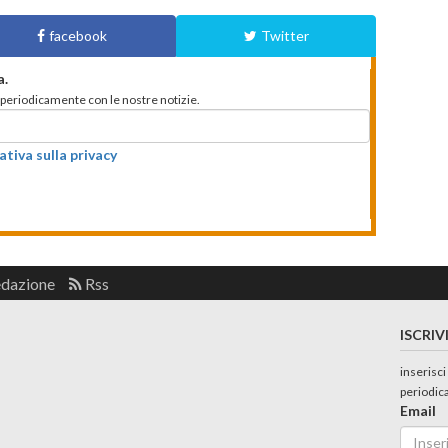
facebook
Twitter
a.
to periodicamente con le nostre notizie.
ativa sulla privacy
edazione
Rss
ISCRIV
inserisci
periodic
Email