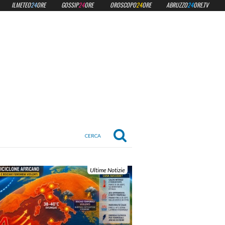
ILMETEO
24
ORE
GOSSIP
24
ORE
OROSCOPO
24
ORE
ABRUZZO
24
ORE.TV
Ultime Notizie