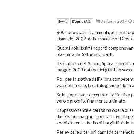
04 Aprile 2017
Eventi
L'Aquila (AQ)
800 sono stati i frammenti, alcuni micro
sisma del 2009 dalle macerie nel Caste
Questi nobilissimi reperti componevano,
plasmata da Saturnino Gatti.
Il simulacro del Santo, figura centrale 
maggio 2009 dai tecnici giunti in socco
Poi, per iniziativa dell’allora compete
via preliminare, la catalogazione dei f
Solo dopo aver accertato l’effettiva po
vero e proprio, finalmente ultimato.
L'appassionante e certosina opera di ass
dimensioni maggiori, portata avanti per 
soddisfacente livello di leggibilità del
Per evitare ulteriori danni da terremot