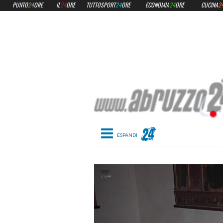
PUNTO
24
ORE
IL
24
ORE
TUTTOSPORT
24
ORE
ECONOMIA
24
ORE
CUCINA
2
Toggle navigation