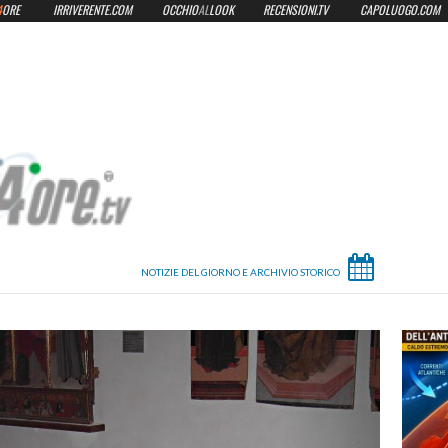
4
ORE
IRRIVERENTE.COM
OCCHIO
AL
LOOK
RECENSIONI.TV
CAPOLUOGO.COM