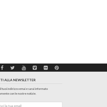
ITI ALLA NEWSLETTER
 il tuoi indirizzo emai e sarai informato
amente con le nostre notizie.