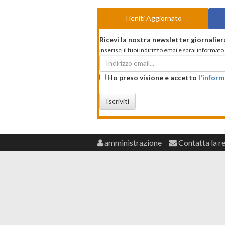
Tieniti Aggiornato
Ricevi la nostra newsletter giornalier
inserisci il tuoi indirizzo emai e sarai informa
Ho preso visione e accetto
l'inform
Iscriviti
amministrazione
Contatta la r