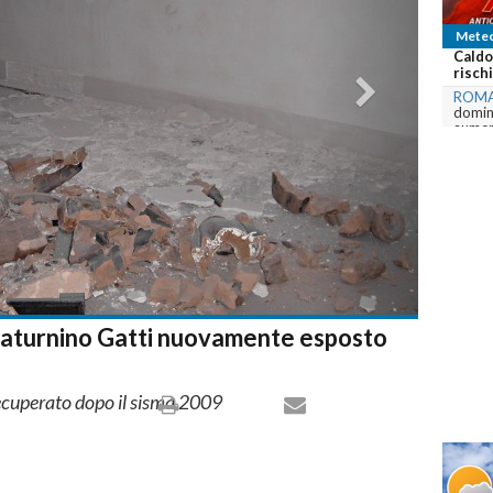
Mete
Caldo
rischi
ROM
domina
aument
com
 Saturnino Gatti nuovamente esposto
ecuperato dopo il sisma 2009