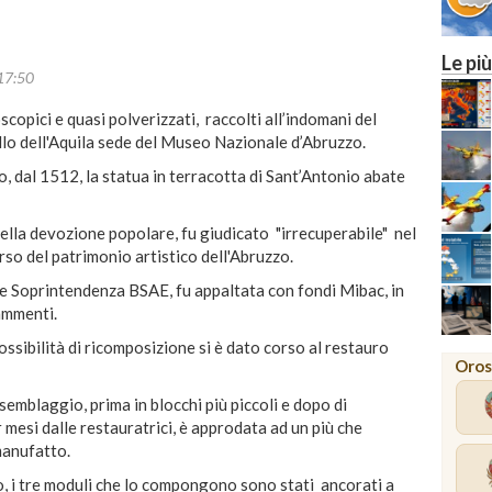
Le più
17:50
scopici e quasi polverizzati, raccolti all’indomani del
llo dell'Aquila sede del Museo Nazionale d’Abruzzo.
 dal 1512, la statua in terracotta di Sant’Antonio abate
nella devozione popolare, fu giudicato "irrecuperabile" nel
rso del patrimonio artistico dell'Abruzzo.
nte Soprintendenza BSAE, fu appaltata con fondi Mibac, in
rammenti.
ssibilità di ricomposizione si è dato corso al restauro
Oros
emblaggio, prima in blocchi più piccoli e dopo di
mesi dalle restauratrici, è approdata ad un più che
 manufatto.
o, i tre moduli che lo compongono sono stati ancorati a