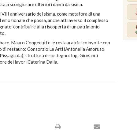
tta a scongiurare ulteriori danni da sisma.
l’VIII anniversario del sisma, come metafora di una
ed emozionale che possa, anche attraverso il complesso
gnate, contribuire alla riscoperta di un patrimonio
ato.
rbace, Mauro Congeduti e le restauratrici coinvolte con
nto di restauro: Consorzio Le Arti (Antonella Amoruso,
a Pissagroia); struttura di sostegno: Ing. Giovanni
re dei lavori Caterina Dalia.