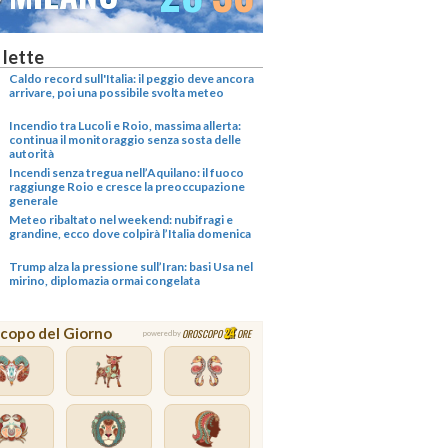
 lette
Caldo record sull'Italia: il peggio deve ancora
arrivare, poi una possibile svolta meteo
Incendio tra Lucoli e Roio, massima allerta:
continua il monitoraggio senza sosta delle
autorità
Incendi senza tregua nell’Aquilano: il fuoco
raggiunge Roio e cresce la preoccupazione
generale
Meteo ribaltato nel weekend: nubifragi e
grandine, ecco dove colpirà l’Italia domenica
Trump alza la pressione sull’Iran: basi Usa nel
mirino, diplomazia ormai congelata
copo del Giorno
OROSCOPO
ORE
powered by