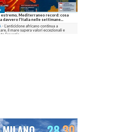
o
Meteo
 estremo, Mediterraneo record: cosa
Abruzzo nella morsa del cald
a davvero l’Italia nelle settimane...
gradi, Pescara resta in alle
A
-
L’anticiclone africano continua a
PESCARA
-
Temperature eccez
re, il mare supera valori eccezionali e
centri della regione mentre pr
a l’energia...
calore....
menta
commenta
28
30
MILANO
VENEZIA