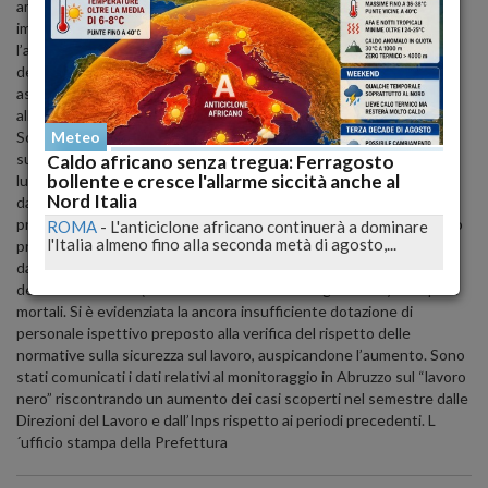
amministrativi riguardanti la nascita, la vita e la cessazione di un
impianto produttivo, concordando di continuare ad approfondire
l’argomento con la partecipazione propositiva da parte
dell’amministrazione regionale. L’argomento, secondo quanto
assicurato dal rappresentante della Provincia, sarà posto
all’attenzione della prossima riunione del “Parlamento dei Sindaci”.
Sono stati quindi forniti i dati relativi alla ricognizione compiuta
Meteo
sull’attività di vigilanza in materia di prevenzione e protezione nei
Caldo africano senza tregua: Ferragosto
bollente e cresce l'allarme siccità anche al
luoghi di lavoro, esercitata dagli Ispettori del Lavoro, dalle Asl e
Nord Italia
dall’Ispesl nel primo semestre 2007 nella regione. Si è rilevato, nel
primo semestre 2007 rispetto al corrispondente periodo dell’anno
ROMA
-
L'anticiclone africano continuerà a dominare
l'Italia almeno fino alla seconda metà di agosto,...
precedente, un aumento del numero delle ispezioni effettuate
dagli organi preposti, nonché una diminuzione degli infortuni
denunciati all’Inail (settori Industria-Servizi-Agricoltura) e di quelli
mortali. Si è evidenziata la ancora insufficiente dotazione di
personale ispettivo preposto alla verifica del rispetto delle
normative sulla sicurezza sul lavoro, auspicandone l’aumento. Sono
stati comunicati i dati relativi al monitoraggio in Abruzzo sul “lavoro
nero” riscontrando un aumento dei casi scoperti nel semestre dalle
Direzioni del Lavoro e dall’Inps rispetto ai periodi precedenti. L
´ufficio stampa della Prefettura