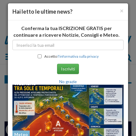
×
Hai letto le ultime news?
Conferma la tua ISCRIZIONE GRATIS per
continuare a ricevere Notizie, Consigli e Meteo.
Toggle navigation
Accetto
l'informativa sulla privacy
Iscriviti
Lavoro
No grazie
Intervista al prefetto Aurelio Cozzani su
morti bianche, lavoro nero
26
29
MILANO
Meteo