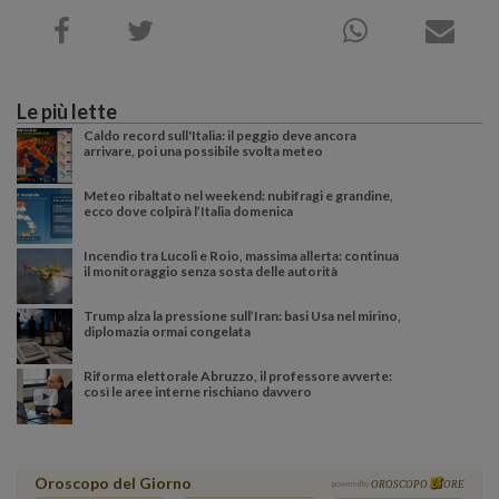
Le più lette
Caldo record sull'Italia: il peggio deve ancora
arrivare, poi una possibile svolta meteo
Meteo ribaltato nel weekend: nubifragi e grandine,
ecco dove colpirà l’Italia domenica
Incendio tra Lucoli e Roio, massima allerta: continua
il monitoraggio senza sosta delle autorità
Trump alza la pressione sull’Iran: basi Usa nel mirino,
diplomazia ormai congelata
Riforma elettorale Abruzzo, il professore avverte:
così le aree interne rischiano davvero
Oroscopo del Giorno
powered by
OROSCOPO
ORE