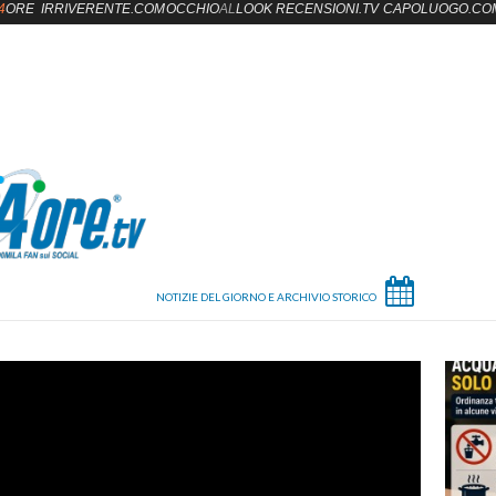
4
ORE
IRRIVERENTE.COM
OCCHIO
AL
LOOK
RECENSIONI.TV
CAPOLUOGO.CO