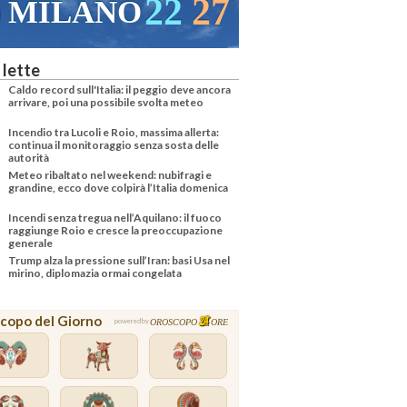
22
27
MILANO
 lette
Caldo record sull'Italia: il peggio deve ancora
arrivare, poi una possibile svolta meteo
Incendio tra Lucoli e Roio, massima allerta:
continua il monitoraggio senza sosta delle
autorità
Meteo ribaltato nel weekend: nubifragi e
grandine, ecco dove colpirà l’Italia domenica
Incendi senza tregua nell’Aquilano: il fuoco
raggiunge Roio e cresce la preoccupazione
generale
Trump alza la pressione sull’Iran: basi Usa nel
mirino, diplomazia ormai congelata
copo del Giorno
OROSCOPO
ORE
powered by