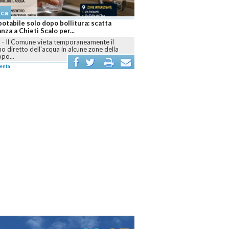
aca
otabile solo dopo bollitura: scatta
anza a Chieti Scalo per...
I
-
Il Comune vieta temporaneamente il
 diretto dell'acqua in alcune zone della
opo...
enta