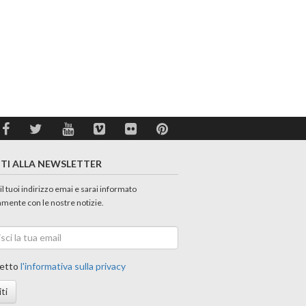
ITI ALLA NEWSLETTER
 il tuoi indirizzo emai e sarai informato
amente con le nostre notizie.
etto
l'informativa sulla privacy
iti