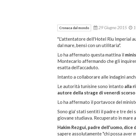
29 Giugno 2015
1
Cronaca dal mondo
"L'attentatore dell'Hotel Riu Imperial a
dal mare, bensì con un utilitaria".
Lo ha affermato questa mattina il
minis
Montecarlo affermando che gli inquirent
esatta dell'accaduto.
Intanto a collaborare alle indagini anche
Le autorità tunisine sono intanto
alla 
autore della strage di venerdì scorso 
Lo ha affermato il portavoce del minist
Sono gia' stati sentiti il padre e tre de
giovane studiava. Recuperato in mare an
Hakim Rezgui, padre dell'uomo, dice 
sapere assolutamente "chi possa aver mes