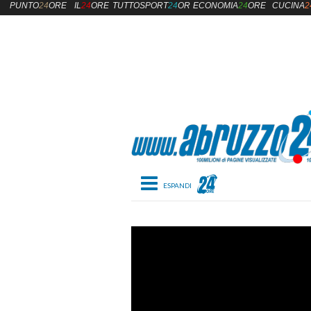
PUNTO
24
ORE
IL
24
ORE
TUTTOSPORT
24
ORE
ECONOMIA
24
ORE
CUCINA
2
Toggle navigation