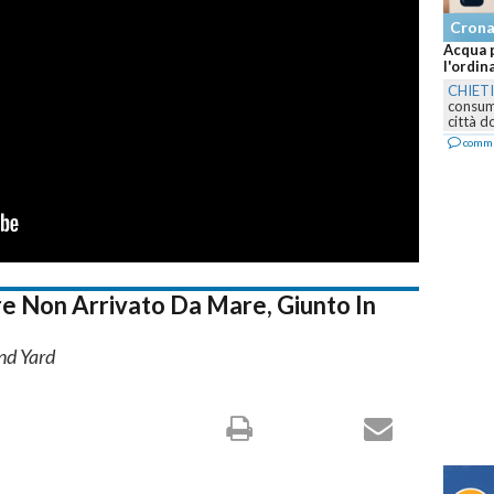
Cron
Acqua p
l'ordin
CHIET
consumo
città d
comm
ore Non Arrivato Da Mare, Giunto In
nd Yard