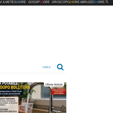
M
ILMETEO
24
ORE
GOSSIP
24
ORE
OROSCOPO
24
ORE
ABRUZZO
24
ORE.TV
Ultime Notizie