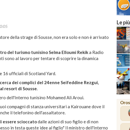
Le più
0:05
utore della strage di Sousse, non era solo e non è arrivato
tro del turismo tunisino Selma Elloumi Rekik
a Radio
i sono al lavoro per tentare di scoprire la dinamica
 16 ufficiali di Scotland Yard.
ricerca dei complici del 24enne Seifeddine Rezgui,
al resort di Sousse
.
ero dell'Interno tunisino Mohamed Ali Aroui.
Oros
i suoi compagni di stanza universitari a Kairouane dove il
che il telefonino dell'assaltatore.
di essere scioccato
dalle azioni di suo figlio e di non
so in testa queste idee al figlio" Il ministro dell'Interno