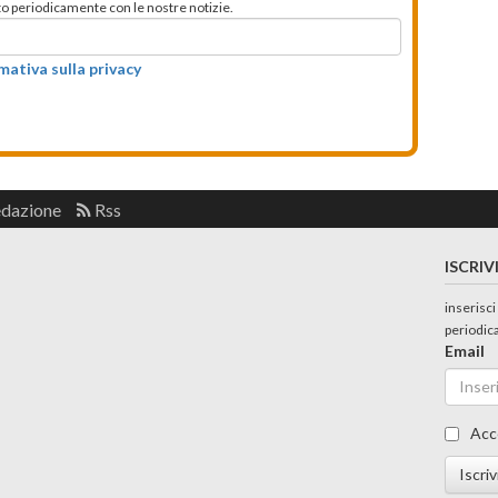
mato periodicamente con le nostre notizie.
rmativa sulla privacy
edazione
Rss
ISCRIV
inserisci
periodic
Email
Acc
Iscriv