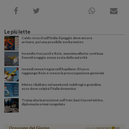
Le più lette
Caldo record sull'Italia: il peggio deve ancora
arrivare, poi una possibile svolta meteo
Incendio tra Lucoli e Roio, massima allerta: continua
il monitoraggio senza sosta delle autorità
Incendi senza tregua nell’Aquilano: il fuoco
raggiunge Roio e cresce la preoccupazione generale
Meteo ribaltato nel weekend: nubifragi e grandine,
ecco dove colpirà l’Italia domenica
Trump alza la pressione sull’Iran: basi Usa nel mirino,
diplomazia ormai congelata
Oroscopo del Giorno
powered by
OROSCOPO
ORE