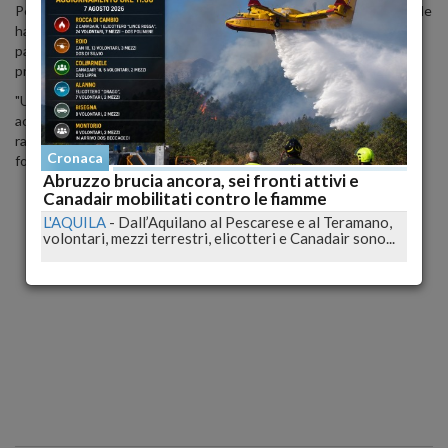
Per nulla intenzionata ad abbandonare il mondo dell'hard amatoriale
ha creato il sito
www.PlayWithKendra.com,
nel quale i visitatori,
pagando, possono vedere tutti i loro sogni e fantasie esauditi,
proprio incontranto Kendra.
"Un cliente mi ha chiesto se poteva annusarmi le ascelle. Io ho
accettato ma solo perché mi ero appena lavata - ammette la
ragazza su
Huffington Post Usa
-. Un altro ha chiesto di leccare il
Cronaca
fondo della scarpa e sbavare dappertutto".
Abruzzo brucia ancora, sei fronti attivi e
Canadair mobilitati contro le fiamme
L'AQUILA
-
Dall’Aquilano al Pescarese e al Teramano,
volontari, mezzi terrestri, elicotteri e Canadair sono...