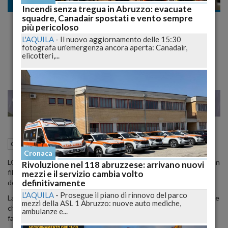
Cronaca nazionale
Incendi senza tregua in Abruzzo: evacuate
squadre, Canadair spostati e vento sempre
Kendra Sunderland, La Ragazza del Video
più pericoloso
Hard in Discoteca Ora Ha Cambiato Vita...
L'AQUILA
-
Il nuovo aggiornamento delle 15:30
fotografa un'emergenza ancora aperta: Canadair,
Più o Meno...
elicotteri,...
23
25
MILANO
17 Aprile 2015
05:00
Cronaca nazionale
Cronaca
LOS ANGELES -
Kendra Sunderland
divenne famosa "grazie" ad un
Rivoluzione nel 118 abruzzese: arrivano nuovi
filmino hard girato in una biblioteca pubblica dell'università
mezzi e il servizio cambia volto
definitivamente
dell'Oregon.
L'AQUILA
-
Prosegue il piano di rinnovo del parco
La giovane fu beccata e sanzionata per la sua performance, ma pare
mezzi della ASL 1 Abruzzo: nuove auto mediche,
che adesso la bella bionda abbia deciso di trovare un altro modo di
ambulanze e...
far parlare di se.