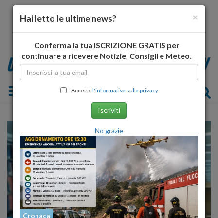
×
Hai letto le ultime news?
Conferma la tua ISCRIZIONE GRATIS per
continuare a ricevere Notizie, Consigli e Meteo.
Toggle navigation
Accetto
l'informativa sulla privacy
Iscriviti
No grazie
Cronaca