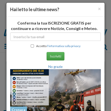
×
Hai letto le ultime news?
Conferma la tua ISCRIZIONE GRATIS per
continuare a ricevere Notizie, Consigli e Meteo.
Toggle navigation
Accetto
l'informativa sulla privacy
Iscriviti
No grazie
Cronaca