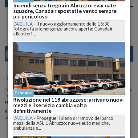
Cronaca nazionale
Incendi senza tregua in Abruzzo: evacuate
squadre, Canadair spostati e vento sempre
Kim Kardashian Nuda e Argentata per la
più pericoloso
Copertina, Poi Shopping col Pancione
L'AQUILA
-
Il nuovo aggiornamento delle 15:30
fotografa un'emergenza ancora aperta: Canadair,
elicotteri,...
23
28
MILANO
18 Luglio 2015
05:00
Cronaca nazionale
Forme boombastiche per
Kim Kardashian
in giro per
Los Angeles.
Cronaca
La
modella, stilista, imprenditrice
e personaggio televisivo
Rivoluzione nel 118 abruzzese: arrivano nuovi
statunitense è stata paparazzata in giro a fare shopping.
mezzi e il servizio cambia volto
definitivamente
Kardashian è incinta ma non rinuncia a sfoggiare un attillatissimo
abito verde militare con
scollatura
vertiginosa.
L'AQUILA
-
Prosegue il piano di rinnovo del parco
mezzi della ASL 1 Abruzzo: nuove auto mediche,
ambulanze e...