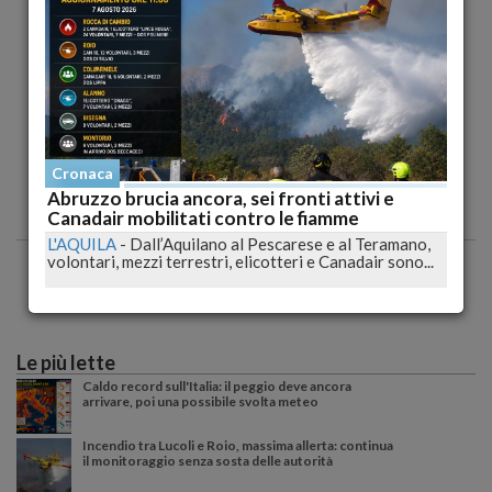
Cronaca
Abruzzo brucia ancora, sei fronti attivi e
Canadair mobilitati contro le fiamme
L'AQUILA
-
Dall’Aquilano al Pescarese e al Teramano,
volontari, mezzi terrestri, elicotteri e Canadair sono...
Le più lette
Caldo record sull'Italia: il peggio deve ancora
arrivare, poi una possibile svolta meteo
Incendio tra Lucoli e Roio, massima allerta: continua
il monitoraggio senza sosta delle autorità