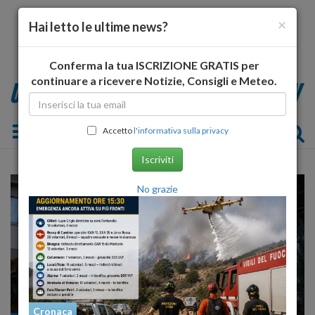
×
Hai letto le ultime news?
Conferma la tua ISCRIZIONE GRATIS per
continuare a ricevere Notizie, Consigli e Meteo.
Toggle navigation
Accetto
l'informativa sulla privacy
Iscriviti
No grazie
Cronaca