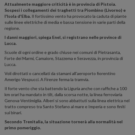
Attualmente maggiore criticità è in provincia di Pistoia.
Sospesi i collegamenti dei traghetti tra Piombino (Livorno) e
l'Isola d'Elba.
Il fortissimo vento ha provocato la caduta di piante
sulle linee elettriche di media e bassa tensione in varie parti della
regione.
I danni maggiori, spiega Enel, si registrano nelle province di
Lucca.
Scuole di ogni ordine e grado chiuse nei comuni di Pietrasanta,
Forte dei Marmi, Camaiore, Stazzema e Seravezza, in provincia di
Lucca.
Voli dirottati o cancellati da stamani all'aeroporto fiorentino
Amerigo Vespucci. A Firenze ferma la tramvia.
Il forte vento che sta battendo la Liguria anche con raffiche a 100
km orari ha mandato in tilt, dalla scorsa notte, la linea ferroviaria
Genova-Ventimiglia. Alberi si sono abbattuti sulla linea elettrica nel
tratto compreso tra Santo Stefano al mare e Imperia e sono finiti
sui binari.
Secondo Trenitalia, la situazione tornerà alla normalità nel
primo pomeriggio.