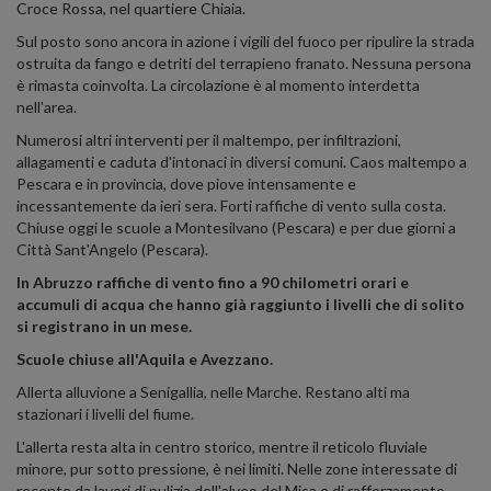
Croce Rossa, nel quartiere Chiaia.
Sul posto sono ancora in azione i vigili del fuoco per ripulire la strada
ostruita da fango e detriti del terrapieno franato. Nessuna persona
è rimasta coinvolta. La circolazione è al momento interdetta
nell'area.
Numerosi altri interventi per il maltempo, per infiltrazioni,
allagamenti e caduta d'intonaci in diversi comuni. Caos maltempo a
Pescara e in provincia, dove piove intensamente e
incessantemente da ieri sera. Forti raffiche di vento sulla costa.
Chiuse oggi le scuole a Montesilvano (Pescara) e per due giorni a
Città Sant'Angelo (Pescara).
In Abruzzo raffiche di vento fino a 90 chilometri orari e
accumuli di acqua che hanno già raggiunto i livelli che di solito
si registrano in un mese.
Scuole chiuse all'Aquila e Avezzano.
Allerta alluvione a Senigallia, nelle Marche. Restano alti ma
stazionari i livelli del fiume.
L'allerta resta alta in centro storico, mentre il reticolo fluviale
minore, pur sotto pressione, è nei limiti. Nelle zone interessate di
recente da lavori di pulizia dell'alveo del Misa e di rafforzamento