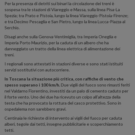
Per la presenza di detriti sui binari la circolazione dei treni è
sospesa tra le stazioni di Viareggio e Massa, sulla linea Pisa-La
Spezia; tra Prato e Pistoia, lungo la linea Viareggio-Pistoia-Firenze;
e tra Decimo Pescaglia e San Pietro, lungo la linea Lucca-Piazza al
Serchio.
Disagi anche sulla Genova-Ventimiglia, tra Imperia Oneglia e
Imperia Porto Maurizio, per la caduta di un albero che ha
danneggiato un tratto della linea elettrica di alimentazione dei
treni.
I regionali sono attestati in stazioni diverse e sono stati istituiti
servizi sostitutivi con autocorriere.
In Toscana la situazione più critica, con raffiche di vento che
spesso superano i 100 km/h.
Due vigili del fuoco sono rimasti feriti
nel Valdarno Fiorentino, investiti da un palo di cemento caduto per
il forte vento. Uno dei due ha ricevuto un colpo all'altezza della
testa che ha provocato la rottura del casco protettivo. Sono in
ospedalema non sarebbero gravi.
Centinaia le richieste di intervento ai vigili del fuoco per caduta
alberi, tegole dai tetti, insegne pubblicitarie e scoperchiamento
tetti.