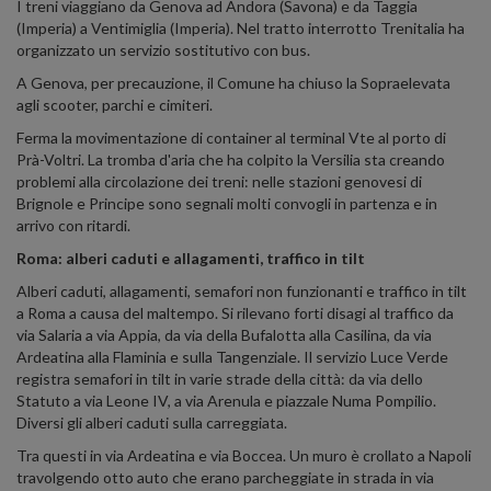
I treni viaggiano da Genova ad Andora (Savona) e da Taggia
(Imperia) a Ventimiglia (Imperia). Nel tratto interrotto Trenitalia ha
organizzato un servizio sostitutivo con bus.
A Genova, per precauzione, il Comune ha chiuso la Sopraelevata
agli scooter, parchi e cimiteri.
Ferma la movimentazione di container al terminal Vte al porto di
Prà-Voltri. La tromba d'aria che ha colpito la Versilia sta creando
problemi alla circolazione dei treni: nelle stazioni genovesi di
Brignole e Principe sono segnali molti convogli in partenza e in
arrivo con ritardi.
Roma: alberi caduti e allagamenti, traffico in tilt
Alberi caduti, allagamenti, semafori non funzionanti e traffico in tilt
a Roma a causa del maltempo. Si rilevano forti disagi al traffico da
via Salaria a via Appia, da via della Bufalotta alla Casilina, da via
Ardeatina alla Flaminia e sulla Tangenziale. Il servizio Luce Verde
registra semafori in tilt in varie strade della città: da via dello
Statuto a via Leone IV, a via Arenula e piazzale Numa Pompilio.
Diversi gli alberi caduti sulla carreggiata.
Tra questi in via Ardeatina e via Boccea. Un muro è crollato a Napoli
travolgendo otto auto che erano parcheggiate in strada in via