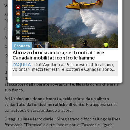
Voli cancellati a Firenze, il Comune invita a non uscire.
Stop traghetti per l'Elba, Difficoltà lungo la linea ferroviaria
"Tirrenica" e altre minori.
Forte vento in Toscana e Umbria.
Allerta alluvione a Senigallia.
Cronaca
Crolla un muro a Napoli, travolte 8 auto parcheggiate.
Abruzzo brucia ancora, sei fronti attivi e
Roma in tilt, alberti caduti. Trovato sciatore disperso in Friuli
Canadair mobilitati contro le fiamme
LE VITTIME
L'AQUILA
-
Dall’Aquilano al Pescarese e al Teramano,
volontari, mezzi terrestri, elicotteri e Canadair sono...
Un automobilista di 41 anni è morto a Borgo a Mozzano
(Lucca), quando la sua auto è stata travolta da un masso
staccatosi dalla parete sovrastante.
Illesa la donna che era al
suo fianco.
Ad Urbino una donna è morta, schiacciata da un albero
schiantato da fortissime raffiche di vento.
Era appena scesa
dall'autobus e stava andando a lavoro.
Disagi su linee ferroviarie
- Si registrano difficoltà lungo la linea
ferroviaria "Tirrenica" e altre linee minori di Toscana e Liguria.