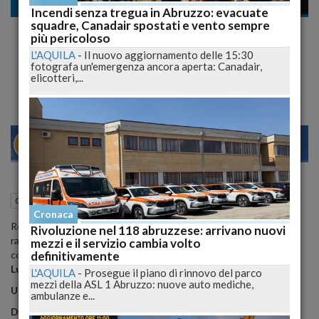
Cronaca nazionale
Incendi senza tregua in Abruzzo: evacuate
squadre, Canadair spostati e vento sempre
Maltempo: 2 Morti Nel Centro Italia, Roma
più pericoloso
In Tilt, Vigili Del Fuoco Feriti Nel Fiorentino
L'AQUILA
-
Il nuovo aggiornamento delle 15:30
fotografa un'emergenza ancora aperta: Canadair,
Piogge e vento a 100 km/h: Voli cancellati e Stop a traghetti
elicotteri,...
28
30
VENEZIA
05 Marzo 2015
11:20
Cronaca nazionale
Cronaca
Roma: alberi caduti, traffico in tilt Il maltempo, con pioggia, neve e
Rivoluzione nel 118 abruzzese: arrivano nuovi
raffiche di vento oltre 100 Km/h, sferza il centro-Italia e già si
mezzi e il servizio cambia volto
definitivamente
contano due vittime:
un uomo di 41 anni è morto in provincia di
Lucca schiacciato da un masso mentre era in auto.
L'AQUILA
-
Prosegue il piano di rinnovo del parco
mezzi della ASL 1 Abruzzo: nuove auto mediche,
Una donna è deceduta schiacciata da un albero ad Urbino.
ambulanze e...
Due vigili del fuoco feriti nel Fiorentino.