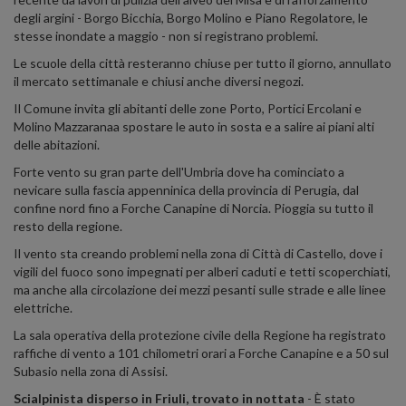
degli argini - Borgo Bicchia, Borgo Molino e Piano Regolatore, le
stesse inondate a maggio - non si registrano problemi.
Le scuole della città resteranno chiuse per tutto il giorno, annullato
il mercato settimanale e chiusi anche diversi negozi.
Il Comune invita gli abitanti delle zone Porto, Portici Ercolani e
Molino Mazzaranaa spostare le auto in sosta e a salire ai piani alti
delle abitazioni.
Forte vento su gran parte dell'Umbria dove ha cominciato a
nevicare sulla fascia appenninica della provincia di Perugia, dal
confine nord fino a Forche Canapine di Norcia. Pioggia su tutto il
resto della regione.
Il vento sta creando problemi nella zona di Città di Castello, dove i
vigili del fuoco sono impegnati per alberi caduti e tetti scoperchiati,
ma anche alla circolazione dei mezzi pesanti sulle strade e alle linee
elettriche.
La sala operativa della protezione civile della Regione ha registrato
raffiche di vento a 101 chilometri orari a Forche Canapine e a 50 sul
Subasio nella zona di Assisi.
Scialpinista disperso in Friuli, trovato in nottata
- È stato