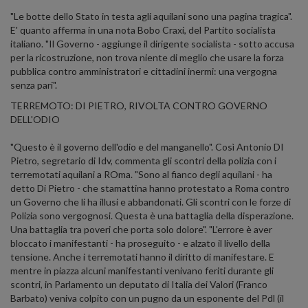
"Le botte dello Stato in testa agli aquilani sono una pagina tragica".
E' quanto afferma in una nota Bobo Craxi, del Partito socialista
italiano. "Il Governo - aggiunge il dirigente socialista - sotto accusa
per la ricostruzione, non trova niente di meglio che usare la forza
pubblica contro amministratori e cittadini inermi: una vergogna
senza pari".
TERREMOTO: DI PIETRO, RIVOLTA CONTRO GOVERNO
DELL'ODIO
"Questo è il governo dell'odio e del manganello". Così Antonio DI
Pietro, segretario di Idv, commenta gli scontri della polizia con i
terremotati aquilani a ROma. "Sono al fianco degli aquilani - ha
detto Di Pietro - che stamattina hanno protestato a Roma contro
un Governo che li ha illusi e abbandonati. Gli scontri con le forze di
Polizia sono vergognosi. Questa è una battaglia della disperazione.
Una battaglia tra poveri che porta solo dolore". "L'errore è aver
bloccato i manifestanti - ha proseguito - e alzato il livello della
tensione. Anche i terremotati hanno il diritto di manifestare. E
mentre in piazza alcuni manifestanti venivano feriti durante gli
scontri, in Parlamento un deputato di Italia dei Valori (Franco
Barbato) veniva colpito con un pugno da un esponente del Pdl (il