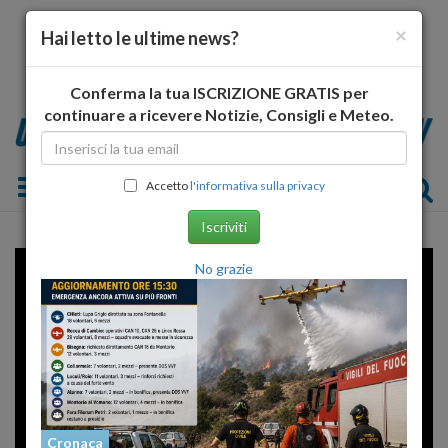
×
Hai letto le ultime news?
Conferma la tua ISCRIZIONE GRATIS per
continuare a ricevere Notizie, Consigli e Meteo.
Toggle navigation
Accetto
l'informativa sulla privacy
Iscriviti
Error loading player: No playable
No grazie
sources found
Cronaca