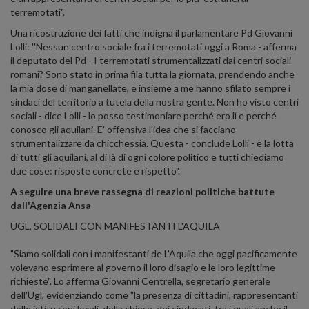
terremotati".
Una ricostruzione dei fatti che indigna il parlamentare Pd Giovanni
Lolli: ''Nessun centro sociale fra i terremotati oggi a Roma - afferma
il deputato del Pd - I terremotati strumentalizzati dai centri sociali
romani? Sono stato in prima fila tutta la giornata, prendendo anche
la mia dose di manganellate, e insieme a me hanno sfilato sempre i
sindaci del territorio a tutela della nostra gente. Non ho visto centri
sociali - dice Lolli - lo posso testimoniare perché ero lì e perché
conosco gli aquilani. E' offensiva l'idea che si facciano
strumentalizzare da chicchessia. Questa - conclude Lolli - è la lotta
di tutti gli aquilani, al di là di ogni colore politico e tutti chiediamo
due cose: risposte concrete e rispetto".
A seguire una breve rassegna di reazioni politiche battute
dall'Agenzia Ansa
UGL, SOLIDALI CON MANIFESTANTI L'AQUILA
"Siamo solidali con i manifestanti de L'Aquila che oggi pacificamente
volevano esprimere al governo il loro disagio e le loro legittime
richieste". Lo afferma Giovanni Centrella, segretario generale
dell'Ugl, evidenziando come "la presenza di cittadini, rappresentanti
delle istituzioni locali, della chiesa, dei sindacati, tra i quali anche il