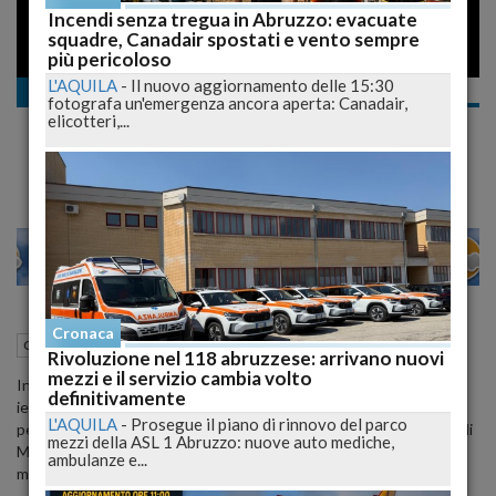
Incendi senza tregua in Abruzzo: evacuate
squadre, Canadair spostati e vento sempre
più pericoloso
L'AQUILA
-
Il nuovo aggiornamento delle 15:30
Cronaca
fotografa un'emergenza ancora aperta: Canadair,
Manganelli facile, aquilani infiltrati a Roma,
elicotteri,...
la pezza di Letta
28
30
VENEZIA
Cronaca
07 Luglio 2010
19:50
Cronaca
L'Aquila (AQ)
Rivoluzione nel 118 abruzzese: arrivano nuovi
mezzi e il servizio cambia volto
Interviste a persone che hanno partecipato alla manifestazione di
definitivamente
ieri. Al di là dei tafferugli durati in fondo qualche minuto, queste
L'AQUILA
-
Prosegue il piano di rinnovo del parco
persone sottolineano anche con la testa fasciata, come nel caso di
mezzi della ASL 1 Abruzzo: nuove auto mediche,
Marco, le ragioni per cui 5mila aquilani sono andati pacificamente
ambulanze e...
ma determinati a manifestare a Roma.