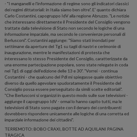
- "I manganelli e l'informazione di regime sono gli indicatori classici
dei regimi dittatoriali: in Italia siamo ben oltre". E' quanto dichiara
Carlo Costantini, capogruppo IdV alla regione Abruzzo. "Le notizie
che interessano direttamente il Presidente del Consiglio vengono
trattate dalla televisione di Stato non secondo le logiche di una
informazione imparziale, ma secondo le convenienze personali di
Berlusconi". Costantini aggiunge: "Siamo stati inondati per
settimane da aperture del Tg1 su tagli di nastri e cerimonie di
inaugurazione, mentre le manifestazioni di protesta che
interessano lo stesso Presidente del Consiglio, caratterizzate da
una enorme partecipazione popolare, sono state relegate in coda
nel Tg1 di oggi dell'edizione delle 13 e 30". "Vorrei - continua
Costantini - che qualcuno del Pdl mi spiegasse quale obiettivo
diverso da quello agevolare spudoratamente il Presidente del
Consiglio possa essere perseguitato da simili scelte editoriali".
"Che Berlusconi si organizzi in questo modo sulle sue televisioni -
aggiunge il capogruppo IdV - ormai lo hanno capito tutti, ma le
televisioni di Stato sono pagate con il denaro dei contribuenti
dovrebbero rispondere unicamente alle logiche di una corretta ed
imparziale informazione dei cittadini".
TERREMOTO: BOBO CRAXI, BOTTE AD AQUILANI PAGINA
TRAGICA