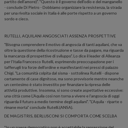
partito dell'amore)". "Questo è il governo dell'odio e del manganello
- conclude Di Pietro - Dobbiamo organizzare la resistenza, la strada
per una rivolta sociale in Italia è alle porte rispetto a un governo
sordo e cieco.
RUTELLI, AQUILANI ANGOSCIATI ASSENZA PROSPETTIVE
"Bisogna comprendere il motivo di angoscia di tanti aquilani, che va
oltre la questione della ricostruzione e tasse da pagare, ma riguarda
la mancanza di prospettive di sviluppo". Lo dice il leader di Alleanza
per l'Italia Francesco Rutelli, esprimendo preoccupazione per i
tafferugli tra forze dell'ordine e manifestanti nei pressi di palazzo
Chigi. "La comunità colpita dal sisma - sottolinea Rutelli - dispone
certamente di case dignitose, ma sono provvisorie mentre neanche
un centesimo è stato investito per finanziare la ripresa delle
attività produttive. Insomma, si sono create aspettative eccessive:
una città come L'Aquila così non torna a vivere e l'angoscia di oggi
riguarda il futuro a medio termine degli aquilani". "L'Aquila - riparte o
rimane morta" conclude Rutelli.(ANSA).
DE MAGISTRIS, BERLUSCONI SI COMPORTA COME SCELBA
"In un paese democratico non è accettabile la repressione del