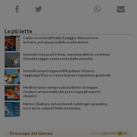
Le più lette
Caldo record sull'Italia: il peggio deve ancora
arrivare, poi una possibile svolta meteo
Incendio tra Lucoli e Roio, massima allerta: continua
il monitoraggio senza sosta delle autorità
Incendi senza tregua nell’Aquilano: il fuoco
raggiunge Roio e cresce la preoccupazione generale
Mediterraneo sempre più bollente: le mappe
rivelano un'anomalia che preoccupa gli esperti
climatici
Meteo ribaltato nel weekend: nubifragi e grandine,
ecco dove colpirà l’Italia domenica
Oroscopo del Giorno
powered by
OROSCOPO
ORE