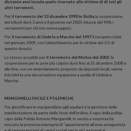
distante anni luceda quelo riservato alle vittime di di tuti gli
altri terremoti.
Per
il terremoto del 13 dicembre 1990 in Sicilia
la sospensione
dei tributi durò 3 anni e il governo nel 2003 ridusse del 90% i
versamenti per chi non aveva pagato.
Per
il terremoto di Umbria e Marche del 1997
il recupero iniziò
nel gennaio 2009, con l'abbattimento per le vittime dei 3/5 di
quanto dovuto.
Lo stesso accadde per
il terremoto del Molise del 2002
: la
sospensione per le zone più colpite durò fino al 31 dicembre 2008 e
alla fine, con un emendamento proposto da deputati locali, venne
introdotta una decurtazione equiparata a quella di Umbria e
Marche.
MANGANELLI FACILE E POLEMICHE
Per giustificare le manganellate agli aquilani e la gestione della
manifestazione da parte delle forze dell'ordine, il capo della polizia
capo della Polizia Antonio Manganelli, in serata a sorpresa ha
evocato la presenza impropria di ''appartenenti all'area antagonista
e di rappresentanti di centri sociali per lo più' estranei ai