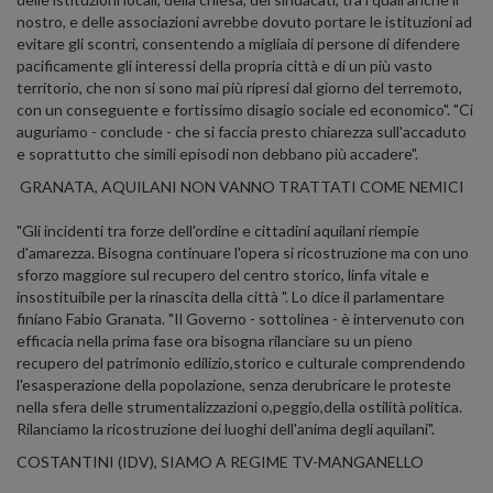
nostro, e delle associazioni avrebbe dovuto portare le istituzioni ad
evitare gli scontri, consentendo a migliaia di persone di difendere
pacificamente gli interessi della propria città e di un più vasto
territorio, che non si sono mai più ripresi dal giorno del terremoto,
con un conseguente e fortissimo disagio sociale ed economico". "Ci
auguriamo - conclude - che si faccia presto chiarezza sull'accaduto
e soprattutto che simili episodi non debbano più accadere".
GRANATA, AQUILANI NON VANNO TRATTATI COME NEMICI
"Gli incidenti tra forze dell'ordine e cittadini aquilani riempie
d'amarezza. Bisogna continuare l'opera si ricostruzione ma con uno
sforzo maggiore sul recupero del centro storico, linfa vitale e
insostituibile per la rinascita della città ". Lo dice il parlamentare
finiano Fabio Granata. "Il Governo - sottolinea - è intervenuto con
efficacia nella prima fase ora bisogna rilanciare su un pieno
recupero del patrimonio edilizio,storico e culturale comprendendo
l'esasperazione della popolazione, senza derubricare le proteste
nella sfera delle strumentalizzazioni o,peggio,della ostilità politica.
Rilanciamo la ricostruzione dei luoghi dell'anima degli aquilani".
COSTANTINI (IDV), SIAMO A REGIME TV-MANGANELLO