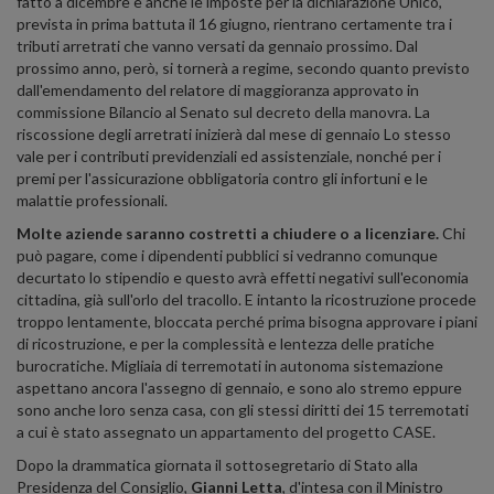
fatto a dicembre e anche le imposte per la dichiarazione Unico,
prevista in prima battuta il 16 giugno, rientrano certamente tra i
tributi arretrati che vanno versati da gennaio prossimo. Dal
prossimo anno, però, si tornerà a regime, secondo quanto previsto
dall'emendamento del relatore di maggioranza approvato in
commissione Bilancio al Senato sul decreto della manovra. La
riscossione degli arretrati inizierà dal mese di gennaio Lo stesso
vale per i contributi previdenziali ed assistenziale, nonché per i
premi per l'assicurazione obbligatoria contro gli infortuni e le
malattie professionali.
Molte aziende saranno costretti a chiudere o a licenziare.
Chi
può pagare, come i dipendenti pubblici si vedranno comunque
decurtato lo stipendio e questo avrà effetti negativi sull'economia
cittadina, già sull'orlo del tracollo. E intanto la ricostruzione procede
troppo lentamente, bloccata perché prima bisogna approvare i piani
di ricostruzione, e per la complessità e lentezza delle pratiche
burocratiche. Migliaia di terremotati in autonoma sistemazione
aspettano ancora l'assegno di gennaio, e sono alo stremo eppure
sono anche loro senza casa, con gli stessi diritti dei 15 terremotati
a cui è stato assegnato un appartamento del progetto CASE.
Dopo la drammatica giornata il sottosegretario di Stato alla
Presidenza del Consiglio,
Gianni Letta
, d'intesa con il Ministro