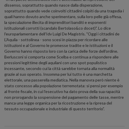
dissenso, soprattutto quando nasce dalla disperazione,
soprattutto quando vede coinvolti cittadini colpiti da una tragedia i
quali hanno dovuto anche sperimentare, sulla loro pelle già offesa,
la speculazione illecita di imprenditori banditi e esponenti
istituzionali corrotti (scandalo Bertolaso&co docet)". Lo dice
l'europarlamentare dell'Idv Luigi De Magistris. "Oggi i cittadini de
L'Aquila - sottolinea - sono scesi in piazza per ricordare alle
istituzioni e al Governo le promesse tradite e le istituzioni e il
Governo hanno risposto loro con la carica delle forze dell'ordine.
Berlusconi si comporta come Scelba e continua a rispondere alle
pressioni legittime degli aquilani con uno spot populistico
incessante, secondo cui la città sarebbe tornata alla normalità
grazie al suo operato. Insomma per lui tutto è una marchetta
elettorale, una passerella mediatica. Nella manovra però niente è
stato concesso alla popolazione terremotata: si pensi per esempio
al fronte fiscale, in cui l'esecutivo ha dato prova della sua rapacità
non prorogando la sospensione del pagamento delle tasse, mentre
manca una legge organica per la ricostruzione e la ripresa del
tessuto occupazionale e industriale di questo territorio".