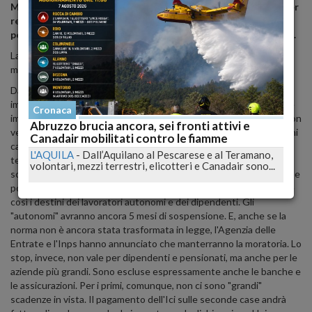
Molti, troppi terremotati semplicemente non hanno i soldi per
restituire e ricominciare a pagare le tasse, le bollette i mutui
per case e negozi ridotti ad un rudere, le multe arretrate ecc...
La proroga concessa sposta solo il problema e l'agonia di qualche
mese.
Dal primo luglio dipendenti e pensionati versano nuovamente le
imposte. Tutto è sospeso invece per i lavoratori autonomi e per le
Cronaca
imprese che hanno un volume d'affari inferiore ai 200 mila euro. Non
Abruzzo brucia ancora, sei fronti attivi e
verseranno tributi e contributi fino al 20 dicembre 2010. Ma in ogni
Canadair mobilitati contro le fiamme
caso - a differenza di quanto è successo nel passato su altri
L'AQUILA
-
Dall’Aquilano al Pescarese e al Teramano,
terremoti - dal gennaio si torna a pagare, "arretrati" compresi. La
volontari, mezzi terrestri, elicotteri e Canadair sono...
sospensione dei pagamenti annunciata dal governo per l'Abruzzo, e
poi attuata con un emendamento introdotto nella manovra, divide
così i destini dei lavoratori autonomi e dei dipendenti. Gli
"autonomi" avranno ancora 5 mesi di sospensione. E, anche se la
norma non è ancora stata trasformata in legge, l'Agenzia delle
Entrate e l'Inps hanno annunciato che manterranno la moratoria. Lo
stop, invece, non vale per dipendenti e pensionati, ma anche per le
aziende più grandi. Sono escluse espressamente anche le banche e
le assicurazioni. Per i primi, comunque, non ci sono "grandi"
scadenze in vista. Il pagamento dell'Ici sulle seconde case andrà