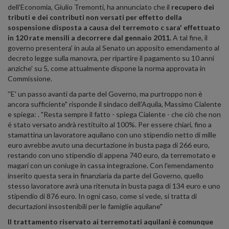
dell'Economia, Giulio Tremonti, ha annunciato che il
recupero dei
tributi e dei contributi non versati per effetto della
sospensione disposta a causa del terremoto c sara' effettuato
in 120 rate mensili a decorrere dal gennaio 2011.
A tal fine, il
governo presentera' in aula al Senato un apposito emendamento al
decreto legge sulla manovra, per ripartire il pagamento su 10 anni
anziche' su 5, come attualmente dispone la norma approvata in
Commissione.
''E' un passo avanti da parte del Governo, ma purtroppo non è
ancora sufficiente" risponde il sindaco dell'Aquila, Massimo Cialente
e spiega: . "Resta sempre il fatto - spiega Cialente - che ciò che non
é stato versato andrà restituito al 100%. Per essere chiari, fino a
stamattina un lavoratore aquilano con uno stipendio netto di mille
euro avrebbe avuto una decurtazione in busta paga di 266 euro,
restando con uno stipendio di appena 740 euro, da terremotato e
magari con un coniuge in cassa integrazione. Con l'emendamento
inserito questa sera in finanziaria da parte del Governo, quello
stesso lavoratore avrà una ritenuta in busta paga di 134 euro e uno
stipendio di 876 euro. In ogni caso, come si vede, si tratta di
decurtazioni insostenibili per le famiglie aquilane"
Il trattamento riservato ai terremotati aquilani è comunque