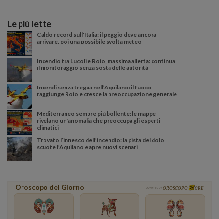
Le più lette
Caldo record sull'Italia: il peggio deve ancora
arrivare, poi una possibile svolta meteo
Incendio tra Lucoli e Roio, massima allerta: continua
il monitoraggio senza sosta delle autorità
Incendi senza tregua nell’Aquilano: il fuoco
raggiunge Roio e cresce la preoccupazione generale
Mediterraneo sempre più bollente: le mappe
rivelano un'anomalia che preoccupa gli esperti
climatici
Trovato l’innesco dell’incendio: la pista del dolo
scuote l’Aquilano e apre nuovi scenari
Oroscopo del Giorno
powered by
OROSCOPO
ORE