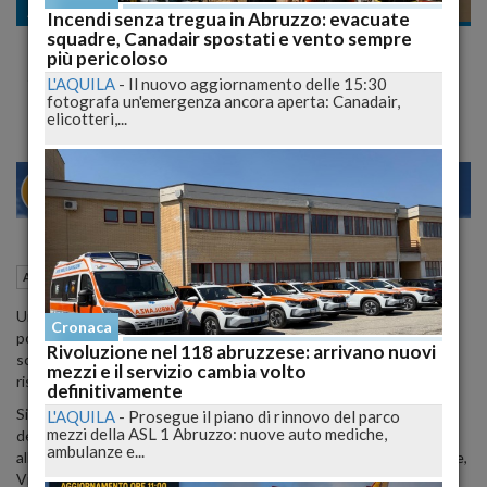
Ambiente
Incendi senza tregua in Abruzzo: evacuate
squadre, Canadair spostati e vento sempre
Mazzocca, acque e alluvioni valenza
più pericoloso
strategica
L'AQUILA
-
Il nuovo aggiornamento delle 15:30
fotografa un'emergenza ancora aperta: Canadair,
elicotteri,...
28
30
MILANO
21 Maggio 2015
12:26
Ambiente
L'Aquila (AQ)
Una consultazione pubblica per accogliere le opinioni di tutti i
Cronaca
portatori d'interesse in merito ai due strumenti di pianificazione a
Rivoluzione nel 118 abruzzese: arrivano nuovi
scala distrettuale in materia di risorse idriche: il piano di gestione
mezzi e il servizio cambia volto
rischio alluvioni e il piano di gestione delle risorse idriche.
definitivamente
Si e' svolta oggi, all'Aquila, a palazzo Silone, alla presenza
L'AQUILA
-
Prosegue il piano di rinnovo del parco
mezzi della ASL 1 Abruzzo: nuove auto mediche,
dell'assessore regionale all'Ambiente, Mario Mazzocca e
ambulanze e...
all'assessore all'Ambiente e Politiche agricole della Regione Molise,
Vittorino Facciolla.