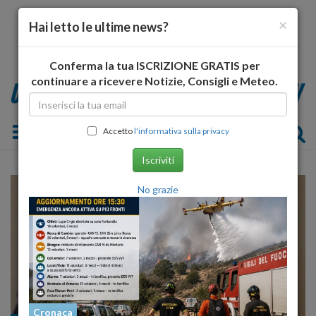
×
Hai letto le ultime news?
Conferma la tua ISCRIZIONE GRATIS per
continuare a ricevere Notizie, Consigli e Meteo.
Toggle navigation
Accetto
l'informativa sulla privacy
Iscriviti
No grazie
Cronaca