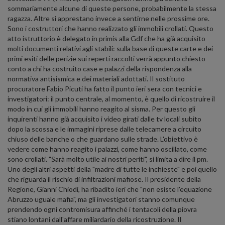
sommariamente alcune di queste persone, probabilmente la stessa
ragazza. Altre si apprestano invece a sentirne nelle prossime ore.
Sono i costruttori che hanno realizzato gli immobili crollati. Questo
atto istruttorio è delegato in primis alla Gdf che ha già acquisito
molti documenti relativi agli stabili: sulla base di queste carte e dei
primi esiti delle perizie sui reperti raccolti verrà appunto chiesto
conto a chi ha costruito case e palazzi della rispondenza alla
normativa antisismica e dei materiali adottati. Il sostituto
procuratore Fabio Picuti ha fatto il punto ieri sera con tecnici e
investigatori: il punto centrale, al momento, è quello di ricostruire il
modo in cui gli immobili hanno reagito al sisma. Per questo gli
inquirenti hanno già acquisito i video girati dalle tv locali subito
dopo la scossa e le immagini riprese dalle telecamere a circuito
chiuso delle banche o che guardano sulle strade. L'obiettivo è
vedere come hanno reagito i palazzi, come hanno oscillato, come
sono crollati. "Sarà molto utile ai nostri periti", si limita a dire il pm.
Uno degli altri aspetti della "madre di tutte le inchieste" e poi quello
che riguarda il rischio di infiltrazioni mafiose. Il presidente della
Regione, Gianni Chiodi, ha ribadito ieri che "non esiste l'equazione
Abruzzo uguale mafia", ma gli investigatori stanno comunque
prendendo ogni contromisura affinché i tentacoli della piovra
stiano lontani dall'affare miliardario della ricostruzione. Il