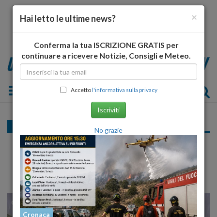
×
Hai letto le ultime news?
Conferma la tua ISCRIZIONE GRATIS per
continuare a ricevere Notizie, Consigli e Meteo.
Toggle navigation
Accetto
l'informativa sulla privacy
Iscriviti
Cronaca
No grazie
"Mio fratello non doveva morire"
Pioggia di denunce, costruttori nel mirino
29
38
MILANO
Cronaca