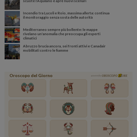
scuote l’Aquilano e apre nuovi scenari
Incendio tra Lucoli e Roio, massima allerta: continua
il monitoraggio senza sosta delle autorità
Mediterraneo sempre più bollente: le mappe
rivelano un'anomalia che preoccupa gli esperti
climatici
Abruzzo brucia ancora, sei fronti attivi e Canadair
mobilitati contro le fiamme
Oroscopo del Giorno
powered by
OROSCOPO
ORE