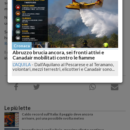
sempre coltivato il sogno di incontrare "
un bellissimo uomo di due
metri, che gioca a baseball e che riesca a conquistarmi
".
Non giocherà a baseball ma sembra coincidere con il suo ideale di
uomo.
Secondo la rivista, la notte d’amore si sarebbe consumata in un
hotel di Madrid lo scorso 9 dicembre, quando la
compagna di
Ronaldo
era fuori per una breve vacanza al sole di Miami.
Cronaca
Abruzzo brucia ancora, sei fronti attivi e
I due si sarebbero poi intrattenuti a cena e trascorso diverse ore
Canadair mobilitati contro le fiamme
insieme.
L'AQUILA
-
Dall’Aquilano al Pescarese e al Teramano,
volontari, mezzi terrestri, elicotteri e Canadair sono...
Le più lette
Caldo record sull'Italia: il peggio deve ancora
arrivare, poi una possibile svolta meteo
Incendio tra Lucoli e Roio, massima allerta: continua