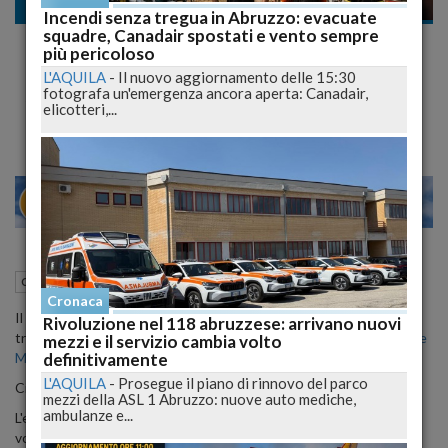
Cronaca nazionale
Incendi senza tregua in Abruzzo: evacuate
squadre, Canadair spostati e vento sempre
Notte folle in un Hotel a Madrid per la
più pericoloso
Minetti e il calciatore Cristiano Ronaldo
L'AQUILA
-
Il nuovo aggiornamento delle 15:30
fotografa un'emergenza ancora aperta: Canadair,
La rivelazione del magazine spagnolo 'Cuore'
elicotteri,...
22
27
MILANO
19 Dicembre 2012
12:51
Cronaca nazionale
Cronaca
Il magazine spagnolo ‘Cuore’ rivela che
Cristiano Ronaldo
avrebbe
Rivoluzione nel 118 abruzzese: arrivano nuovi
tradito la splendida Irina Shayk con l’ex consigliera regionale
Nicole
mezzi e il servizio cambia volto
definitivamente
Minetti
.
L'AQUILA
-
Prosegue il piano di rinnovo del parco
Ci aveva avvertiti:
"lascio il Pirellone e vado via dall'Italia".
mezzi della ASL 1 Abruzzo: nuove auto mediche,
ambulanze e...
L'ex esponente politica, partita per gli Stati Uniti, dove ha detto di
volersi trasferire per un po' di tempo, aveva confessato di aver