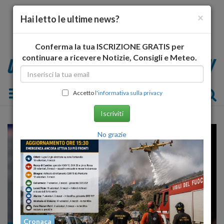
×
Hai letto le ultime news?
Conferma la tua ISCRIZIONE GRATIS per
continuare a ricevere Notizie, Consigli e Meteo.
Toggle navigation
Accetto
l'informativa sulla privacy
Iscriviti
No grazie
Cronaca